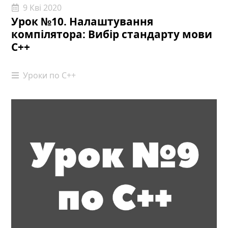
9 Кві 2020
Урок №10. Налаштування
компілятора: Вибір стандарту мови
С++
Уроки по С++