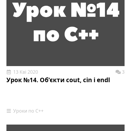
13 Кві 2020
3
Урок №14. Об’єкти cout, cin і endl
Уроки по С++