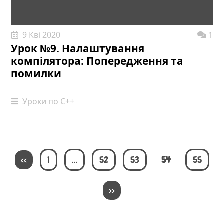
9 Кві 2020
1
Урок №9. Налаштування
компілятора: Попередження та
помилки
Уроки по С++
<<
1
…
52
53
54
55
>>