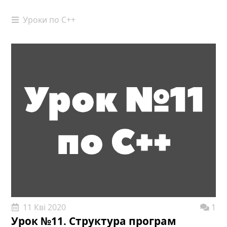
Уроки по С++
11 Кві 2020
1
Урок №11. Структура програм