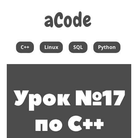
aCode
aCode
C++
Linux
SQL
Python