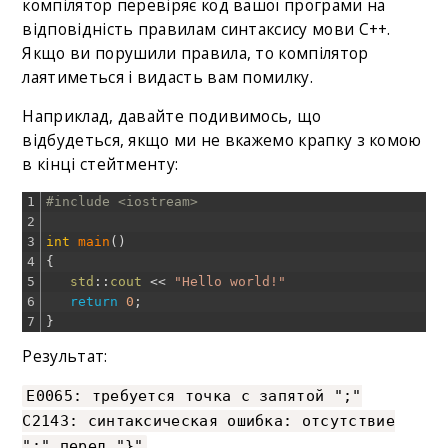
компілятор перевіряє код вашої програми на
відповідність правилам синтаксису мови C++.
Якщо ви порушили правила, то компілятор
лаятиметься і видасть вам помилку.
Наприклад, давайте подивимось, що
відбудеться, якщо ми не вкажемо крапку з комою
в кінці стейтменту:
1
#include <iostream>
2
3
int
main
(
)
4
{
5
std
::
cout
<<
"Hello world!"
6
return
0
;
7
}
Результат:
E0065: требуется точка с запятой ";"
C2143: синтаксическая ошибка: отсутствие
";" перед "}"