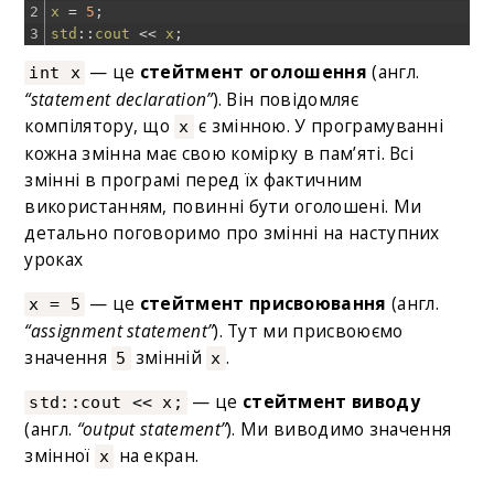
2
x
=
5
;
3
std
::
cout
<<
x
;
— це
стейтмент оголошення
(англ.
int х
“statement declaration”
). Він повідомляє
компілятору, що
є змінною. У програмуванні
х
кожна змінна має свою комірку в пам’яті. Всі
змінні в програмі перед їх фактичним
використанням, повинні бути оголошені. Ми
детально поговоримо про змінні на наступних
уроках
— це
стейтмент присвоювання
(англ.
х = 5
“assignment statement”
). Тут ми присвоюємо
значення
змінній
.
5
х
— це
стейтмент виводу
std::cout << x;
(англ.
“output statement”
). Ми виводимо значення
змінної
на екран.
х