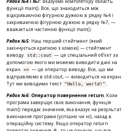
Рядок №4 і
№7
:
Вказуємо компілятору область
функції main(). Все, що знаходиться між
відкриваючою фігурною дужкою в рядку №4 і
закриваючою фігурною дужкою в рядку №7, —
вважається частиною функції main().
Рядок №5
:
Наш перший стейтмент (який
закінчується крапкою з комою) — стейтмент
виводу.
— це спеціальний об’єкт за
std::cout
допомогою якого ми можемо виводити дані на
екран.
— це оператор виводу. Все, що ми
<<
відправляємо в std::cout, — виводиться на екран.
Тут ми виводимо текст
.
"Hello, world!"
Рядок №6
:
Оператор повернення
return
. Коли
програма завершує своє виконання, функція
main() передає значення, яка вказує на результат
виконання програми (успішно чи ні), назад в
операційну систему. Якщо оператор return
повертає значення
, то це означає, що все
0