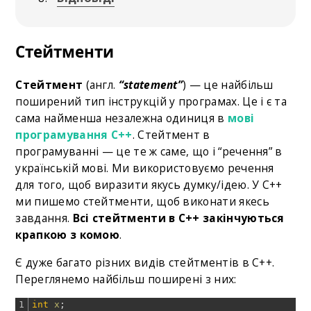
Стейтменти
Cтейтмент
(англ.
“statement”
) — це найбільш
поширений тип інструкцій у програмах. Це і є та
сама найменша незалежна одиниця в
мові
програмування С++
. Стейтмент в
програмуванні — це те ж саме, що і “речення” в
українській мові. Ми використовуємо речення
для того, щоб виразити якусь думку/ідею. У C++
ми пишемо стейтменти, щоб виконати якесь
завдання.
Всі стейтменти в C++ закінчуються
крапкою з комою
.
Є дуже багато різних видів стейтментів в C++.
Переглянемо найбільш поширені з них:
1
int
x
;