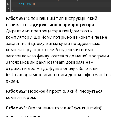
6
return
0
;
7
}
Рядок №1
:
Спеціальний тип інструкції, який
називається
директивою препроцесора
.
Директиви препроцесора повідомляють
компілятору, що йому потрібно виконати певне
завдання. В цьому випадку ми повідомляємо
компілятору, що хотіли б підключити вміст
заголовкового файлу iostream до нашої програми.
Заголовковий файл iostream дозволяє нам
отримати доступ до функціоналу бібліотеки
iostream для можливості виведення інформації на
екран.
Рядок №2
:
Порожній простір, який ігнорується
компілятором.
Рядок №3
:
Оголошення головної функції main().