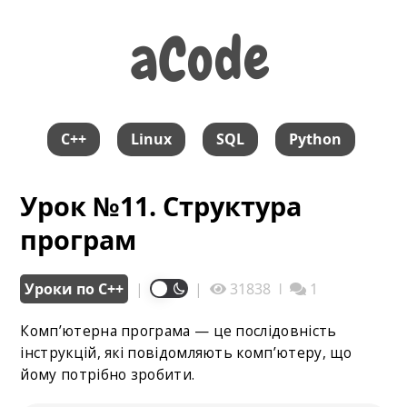
aCode
aCode
C++
Linux
SQL
Python
Урок №11. Структура
програм
Уроки по С++
|
|
31838
ǀ
1
Комп’ютерна програма — це послідовність
інструкцій, які повідомляють комп’ютеру, що
йому потрібно зробити.