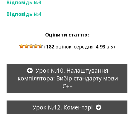
Відповідь №3
Відповідь №4
Оцінити статтю:
(
182
оцінок, середня:
4,93
з 5)
Урок №10. Налаштування
компілятора: Вибір стандарту мови
С++
Урок №12. Коментарі