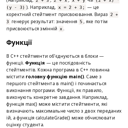
(наприклад,
,
,
чи
2 + 3
2 + х
х + у
(2 + х) *
). Наприклад,
— це
(y - 3)
х = 2 + 3;
коректний стейтмент присвоювання. Вираз
2 +
генерує результат: значення
, яке потім
3
5
присвоюється змінній
.
х
Функції
В C++ стейтменти об’єднуються в блоки —
функції.
Функція
— це послідовність
стейтментів. Кожна програма в C++ повинна
містити
головну функцію main()
. Саме з
першого стейтмента в main() і починається
виконання програми. Функції, як правило,
виконують конкретне завдання. Наприклад,
функція max() може містити стейтменти, які
визначають максимальне число з двох переданих
їй, а функція calculateGrade() може обчислювати
оцінку студента.