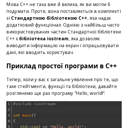
Мова C++ не така вже й велика, як ви могли б
подумати. Проте, вона поставляється в комплекті
зі
Стандартною бібліотекою С++
, яка надає
додатковий функціонал. Однією з найбільш часто
використовуваних частин Стандартної бібліотеки
C++ є
бібліотека iostream
, яка дозволяє
виводити інформацію на екран і опрацьовувати
дані, які вводить користувач.
Приклад простої програми в С++
Тепер, коли у вас є загальне уявлення про те, що
таке стейтменти, функції та бібліотеки, давайте
розглянемо ще раз програму “Hello, world!”:
1
#include <iostream>
2
3
int
main
(
)
4
{
5
std
::
cout
<<
"Hello, world!"
;