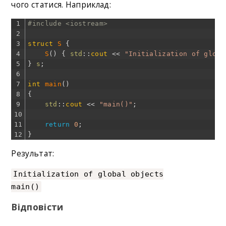
чого статися. Наприклад:
1
#include <iostream>
2
3
struct
S
{
4
S
(
)
{
std
::
cout
<<
"Initialization of globa
5
}
s
;
6
7
int
main
(
)
8
{
9
std
::
cout
<<
"main()"
;
10
11
return
0
;
12
}
Результат:
Initialization of global objects
main()
Відповісти