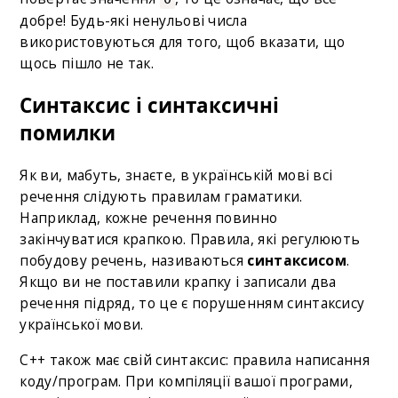
добре! Будь-які ненульові числа
використовуються для того, щоб вказати, що
щось пішло не так.
Синтаксис і синтаксичні
помилки
Як ви, мабуть, знаєте, в українській мові всі
речення слідують правилам граматики.
Наприклад, кожне речення повинно
закінчуватися крапкою. Правила, які регулюють
побудову речень, називаються
синтаксисом
.
Якщо ви не поставили крапку і записали два
речення підряд, то це є порушенням синтаксису
української мови.
C++ також має свій синтаксис: правила написання
коду/програм. При компіляції вашої програми,