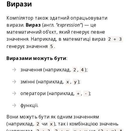
Вирази
Компілятор також здатний опрацьовувати
вирази.
Вираз
(англ.
“expression”
) — це
математичний об’єкт, який генерує певне
значення. Наприклад, в математиці вираз
2 + 3
генерує значення
.
5
Виразами можуть бути
:
значення (наприклад,
,
);
2
4
змінні (наприклад,
,
);
х
у
оператори (наприклад,
,
);
+
-
функції.
Вони можуть бути як одним значенням
(наприклад,
чи
), так і комбінацією значень
2
х