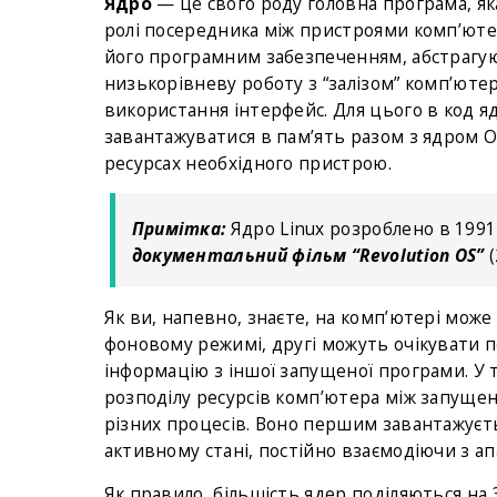
Ядро
— це свого роду головна програма, як
ролі посередника між пристроями комп’юте
його програмним забезпеченням, абстрагуюч
низькорівневу роботу з “залізом” комп’юте
використання інтерфейс. Для цього в код я
завантажуватися в пам’ять разом з ядром О
ресурсах необхідного пристрою.
Примітка:
Ядро Linux розроблено в 1991
документальний фільм “Revolution OS”
(
Як ви, напевно, знаєте, на комп’ютері може
фоновому режимі, другі можуть очікувати п
інформацію з іншої запущеної програми. У т
розподілу ресурсів комп’ютера між запущен
різних процесів. Воно першим завантажуєт
активному стані, постійно взаємодіючи з 
Як правило, більшість ядер поділяються на 