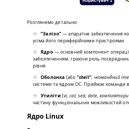
Розглянемо детально:
“Залізо”
— апаратне забезпечення ко
усіма його периферійними пристроями.
Ядро
— основний компонент операцій
забезпеченням, граючи роль посередника
рівня.
Оболонка
(або
“shell”
,
«командний іт
системи та ядром ОС. Приймає команди від
Утиліти
(
vi, cat, sed, date, компілятори
частину функціональних можливостей оп
Ядро Linux