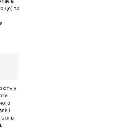
упає в
тощо) та
я
цюють у
вати
ьного
лічі
ться в
.