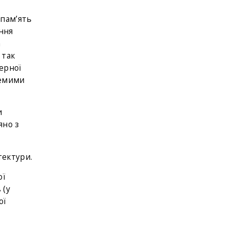
 пам’ять
ання
а
 так
дерної
ремими
и
яно з
тектури.
ої
 (у
ої