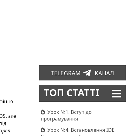
TELEGRAM
КАНАЛ
ТОП СТАТТІ
фінно-
Урок №1. Вступ до
OS, але
програмування
під
Урок №4. Встановлення IDE
open