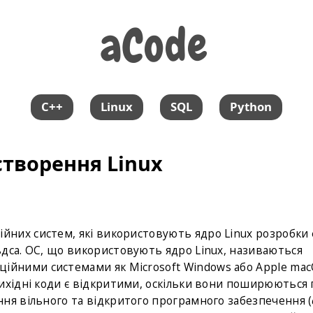
aCode
aCode
C++
Linux
SQL
Python
 створення Linux
йних систем, які використовують ядро ​​Linux розробки 
дса. ОС, що використовують ядро ​​Linux, називаються
раційними системами як Microsoft Windows або Apple mac
ихідні коди є відкритими, оскільки вони поширюються 
ння вільного та відкритого програмного забезпечення (