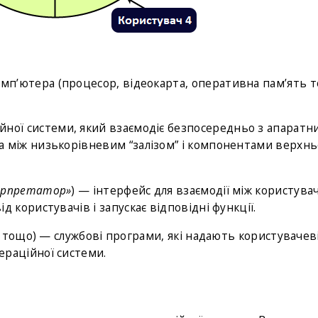
мп’ютера (процесор, відеокарта, оперативна пам’ять т
ної системи, який взаємодіє безпосередньо з апаратн
 між низькорівневим “залізом” і компонентами верхнь
ерпретатор»
) — інтерфейс для взаємодії між користува
 користувачів і запускає відповідні функції.
тощо) — службові програми, які надають користувачев
ераційної системи.