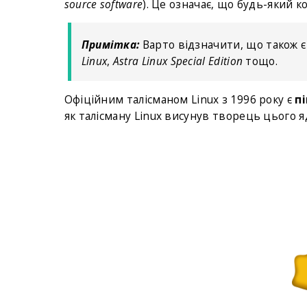
source software
). Це означає, що будь-який 
Примітка:
Варто відзначити, що також є
Linux
,
Astra Linux Special Edition
тощо.
Офіційним талісманом Linux з 1996 року є
пі
як талісману Linux висунув творець цього я