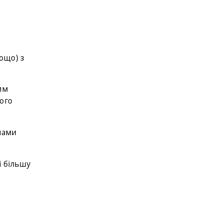
ощо) з
им
ого
чами
і більшу