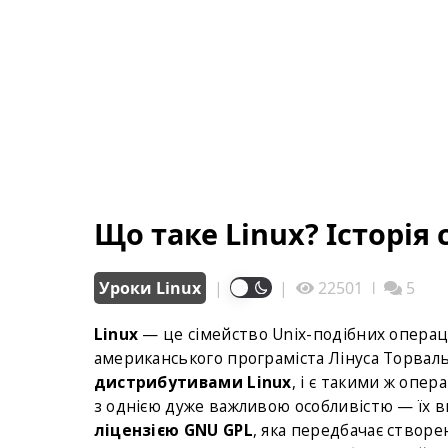
Що таке Linux? Історія
Уроки Linux
|
|
22501
ǀ
5
Linux
— це сімейство Unix-подібних операці
американського програміста Лінуса Торваль
дистрибутивами Linux
, і є такими ж опе
з однією дуже важливою особливістю — їх в
ліцензією GNU GPL
, яка передбачає створе