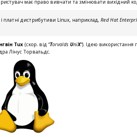
користувач має право вивчати та змінювати вихідний ко
 і платні дистрибутиви Linux, наприклад,
Red Hat Enterpr
нгвін Tux
(скор. від
“
T
orvalds
U
ni
X
“
). Ідею використання 
дра Лінус Торвальдс.