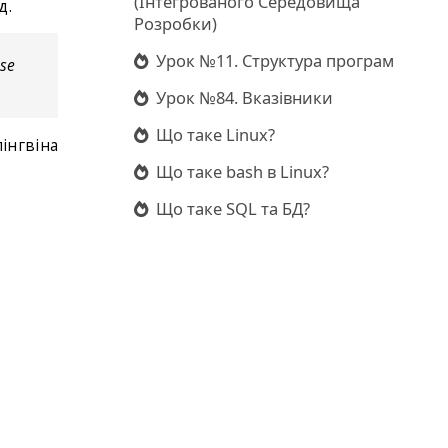
(Інтегрованого Середовища
д.
Розробки)
Урок №11. Структура програм
ise
Урок №84. Вказівники
Що таке Linux?
пінгвіна
Що таке bash в Linux?
Що таке SQL та БД?