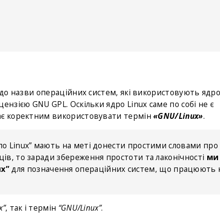
одо назви операційних систем, які використовують ядро 
ензією GNU GPL. Оскільки ядро Linux саме по собі не є
жає коректним використовувати термін
«GNU/Linux»
.
по Linux” мають на меті донести простими словами про 
ців, то заради збереження простоти та лаконічності
ми
ux”
для позначення операційних систем, що працюють 
x”
, так і термін
“GNU/Linux”
.