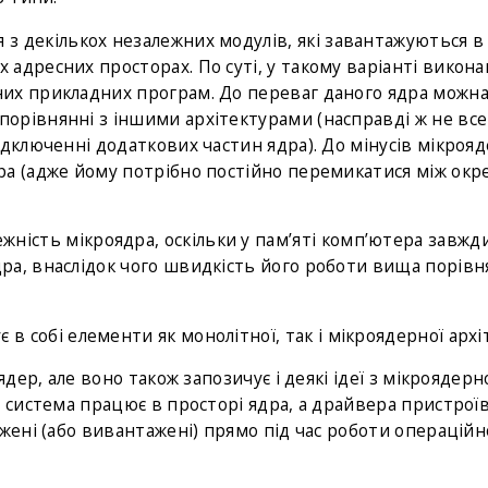
 з декількох незалежних модулів, які завантажуються в
 адресних просторах. По суті, у такому варіанті викон
тних прикладних програм. До переваг даного ядра можн
порівнянні з іншими архітектурами (насправді ж не все
підключенні додаткових частин ядра). До мінусів мікроя
дра (адже йому потрібно постійно перемикатися між ок
ність мікроядра, оскільки у пам’яті комп’ютера завжд
дра, внаслідок чого швидкість його роботи вища порівн
 в собі елементи як монолітної, так і мікроядерної архі
дер, але воно також запозичує і деякі ідеї з мікроядерн
 система працює в просторі ядра, а драйвера пристроїв
жені (або вивантажені) прямо під час роботи операційн