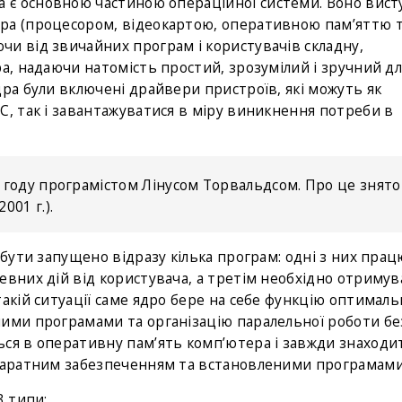
а є основною частиною операційної системи. Воно вист
ра (процесором, відеокартою, оперативною пам’яттю 
и від звичайних програм і користувачів складну,
ра, надаючи натомість простий, зрозумілий і зручний дл
дра були включені драйвери пристроїв, які можуть як
С, так і завантажуватися в міру виникнення потреби в
 году програмістом Лінусом Торвальдсом. Про це знято
2001 г.).
 бути запущено відразу кілька програм: одні з них пра
евних дій від користувача, а третім необхідно отриму
акій ситуації саме ядро ​​бере на себе функцію оптимал
ими програмами та організацію паралельної роботи без
ься в оперативну пам’ять комп’ютера і завжди знаходи
апаратним забезпеченням та встановленими програмами
3 типи: