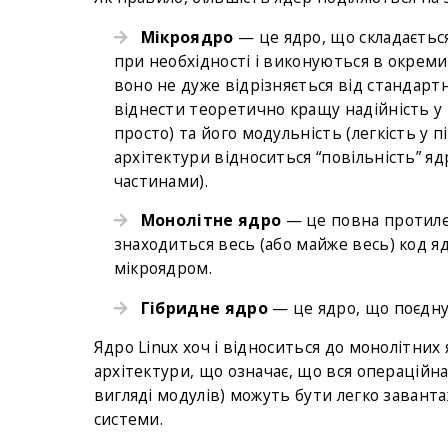
Мікроядро
— це ядро, що складається
при необхідності і виконуються в окремих
воно не дуже відрізняється від стандар
віднести теоретично кращу надійність у 
просто) та його модульність (легкість у 
архітектури відноситься “повільність” я
частинами).
Монолітне ядро
— це повна протилеж
знаходиться весь (або майже весь) код я
мікроядром.
Гібридне ядро
— це ядро, що поєднує
Ядро Linux хоч і відноситься до монолітних я
архітектури, що означає, що вся операційна
вигляді модулів) можуть бути легко заванта
системи.