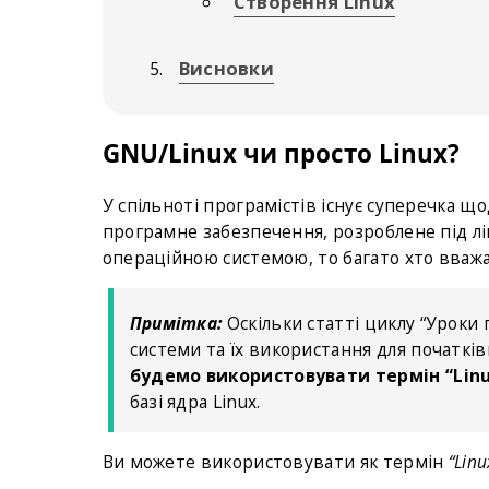
Cтворення Linux
Висновки
GNU/Linux чи просто Linux?
У спільноті програмістів існує суперечка щ
програмне забезпечення, розроблене під ліц
операційною системою, то багато хто вва
Примітка:
Оскільки статті циклу “Уроки 
системи та їх використання для початків
будемо використовувати термін “Lin
базі ядра Linux.
Ви можете використовувати як термін
“Linu