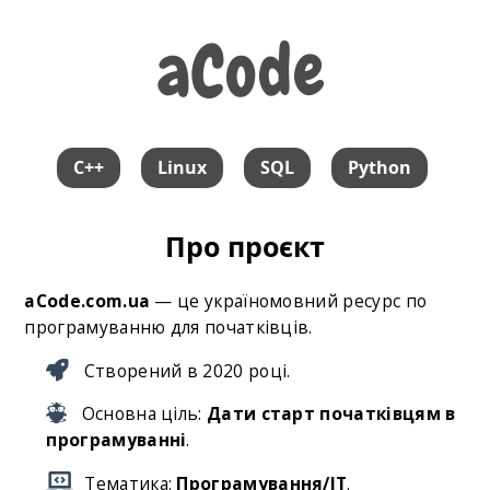
aCode
aCode
C++
Linux
SQL
Python
Про проєкт
aCode.com.ua
— це україномовний ресурс по
програмуванню для початківців.
Створений в 2020 році.
Основна ціль:
Дати старт початківцям в
програмуванні
.
Тематика:
Програмування/
IT
.