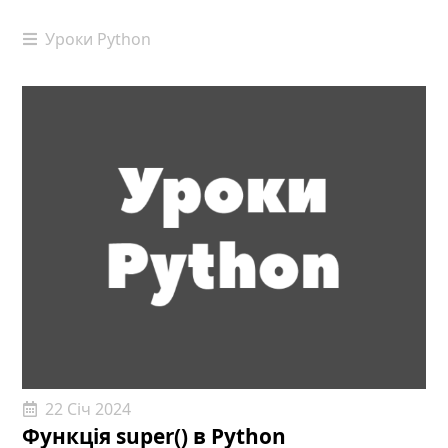
Уроки Python
22 Січ 2024
Функція super() в Python