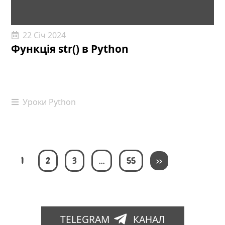
22 Січ 2024
Функція str() в Python
Уроки Python
1
2
3
…
55
>>
TELEGRAM
КАНАЛ