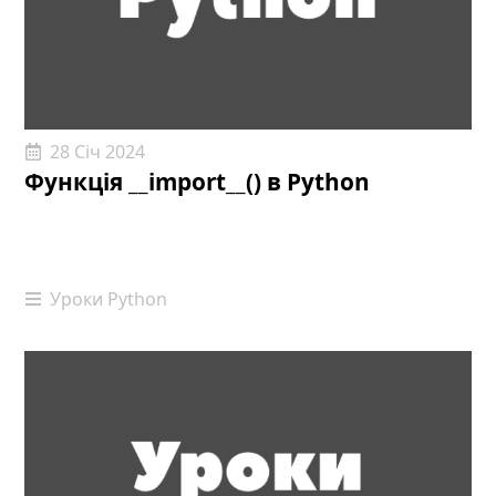
28 Січ 2024
Функція __import__() в Python
Уроки Python