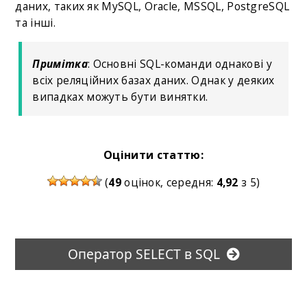
даних, таких як MySQL, Oracle, MSSQL, PostgreSQL
та інші.
Примітка
: Основні SQL-команди однакові у
всіх реляційних базах даних. Однак у деяких
випадках можуть бути винятки.
Оцінити статтю:
(
49
оцінок, середня:
4,92
з 5)
Оператор SELECT в SQL