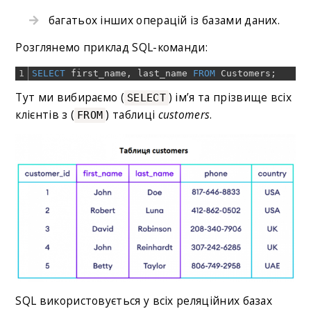
багатьох інших операцій із базами даних.
Розглянемо приклад SQL-команди:
1
SELECT
first_name
,
last_name
FROM
Customers
;
Тут ми вибираємо (
) ім’я та прізвище всіх
SELECT
клієнтів з (
) таблиці
customers
.
FROM
SQL використовується у всіх реляційних базах