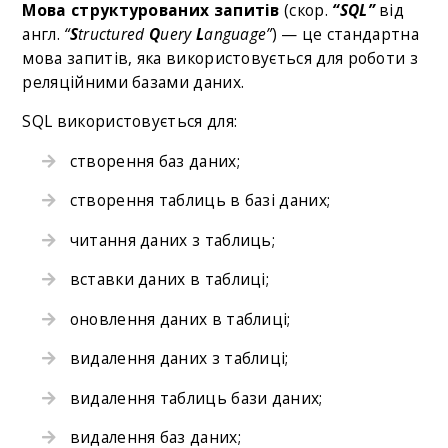
Мова структурованих запитів
(скор.
“SQL”
від
англ.
“
S
tructured
Q
uery
L
anguage”
) — це стандартна
мова запитів, яка використовується для роботи з
реляційними базами даних.
SQL використовується для:
створення баз даних;
створення таблиць в базі даних;
читання даних з таблиць;
вставки даних в таблиці;
оновлення даних в таблиці;
видалення даних з таблиці;
видалення таблиць бази даних;
видалення баз даних;