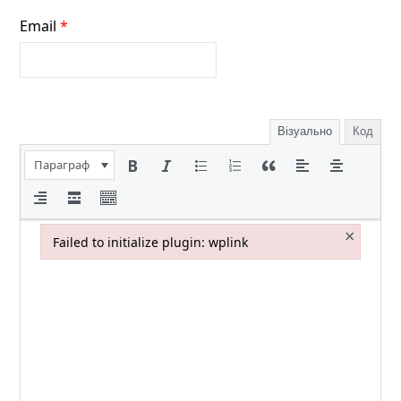
Email
*
Візуально
Код
Параграф
×
Failed to initialize plugin: wplink
Failed to initialize plugin: wplink