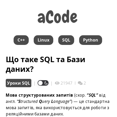
aCode
aCode
C++
Linux
SQL
Python
Що таке SQL та Бази
даних?
Уроки SQL
|
|
21947
ǀ
2
Мова структурованих запитів
(скор.
“SQL”
від
англ.
“
S
tructured
Q
uery
L
anguage”
) — це стандартна
мова запитів, яка використовується для роботи з
реляційними базами даних.