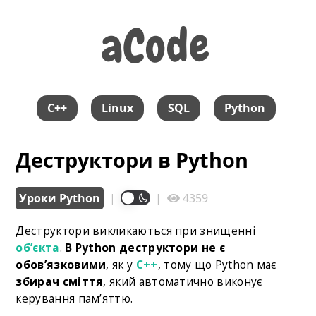
aCode
aCode
C++
Linux
SQL
Python
Деструктори в Python
Уроки Python
|
|
4359
Деструктори викликаються при знищенні
об’єкта
.
В Python деструктори не є
обов’язковими
, як у
C++
, тому що Python має
збирач сміття
, який автоматично виконує
керування пам’яттю.