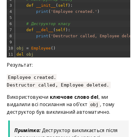
3
def
__init__
(
self
)
:
4
print
(
'Employee created.'
)
5
6
# Деструктор класу
7
def
__del__
(
self
)
:
8
print
(
'Destructor called, Employee delete
9
10
obj
=
Employee
(
)
11
del
obj
Результат:
Employee created.
Destructor called, Employee deleted.
Використовуючи
ключове слово del
, ми
видалили всі посилання на об’єкт
, тому
obj
деструктор був викликаний автоматично.
Примітка:
Деструктор викликається після