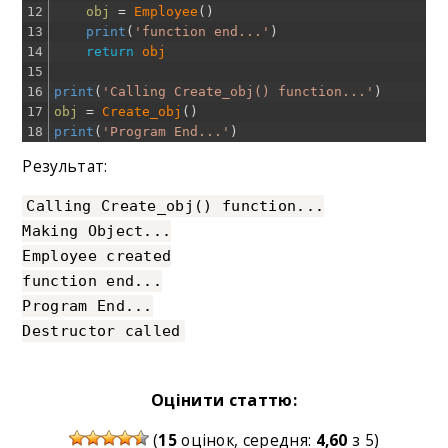
12
obj
=
Employee
(
)
13
print
(
'function end...'
)
14
return
obj
15
16
print
(
'Calling Create_obj() function...'
)
17
obj
=
Create_obj
(
)
18
print
(
'Program End...'
)
Результат:
Calling Create_obj() function...
Making Object...
Employee created
function end...
Program End...
Destructor called
Оцінити статтю:
(
15
оцінок, середня:
4,60
з 5)