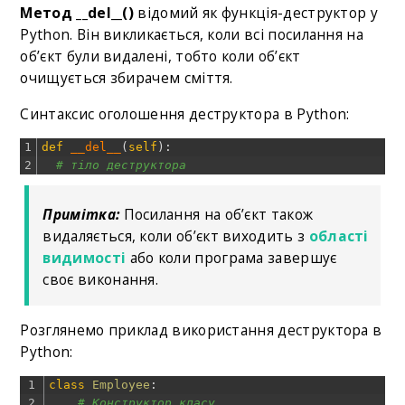
Метод __del__()
відомий як функція-деструктор у
Python. Він викликається, коли всі посилання на
об’єкт були видалені, тобто коли об’єкт
очищується збирачем сміття.
Синтаксис оголошення деструктора в Python:
1
def
__del__
(
self
)
:
2
# тіло деструктора
Примітка:
Посилання на об’єкт також
видаляється, коли об’єкт виходить з
області
видимості
або коли програма завершує
своє виконання.
Розглянемо приклад використання деструктора в
Python:
1
class
Employee
:
2
# Конструктор класу