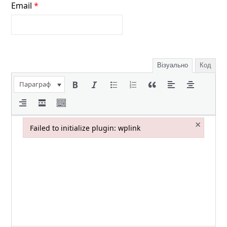
Email
*
Візуально
Код
Параграф
×
Failed to initialize plugin: wplink
Failed to initialize plugin: wplink