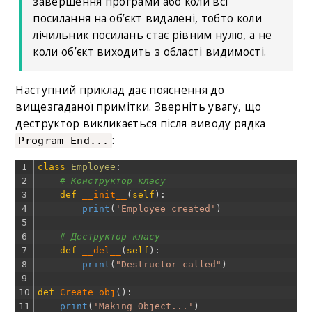
завершення програми або коли всі
посилання на об’єкт видалені, тобто коли
лічильник посилань стає рівним нулю, а не
коли об’єкт виходить з області видимості.
Наступний приклад дає пояснення до
вищезгаданої примітки. Зверніть увагу, що
деструктор викликається після виводу рядка
:
Program End...
1
class
Employee
:
2
# Конструктор класу
3
def
__init__
(
self
)
:
4
print
(
'Employee created'
)
5
6
# Деструктор класу
7
def
__del__
(
self
)
:
8
print
(
"Destructor called"
)
9
10
def
Create_obj
(
)
:
11
print
(
'Making Object...'
)