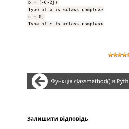
b = (-0-2j)
Type of b is <class complex>
c = 0j
Type of c is <class complex>
Функція classmethod() в Pyt
Залишити відповідь