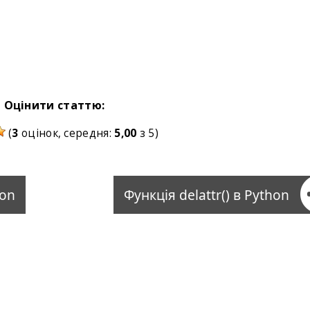
Оцінити статтю:
(
3
оцінок, середня:
5,00
з 5)
hon
Функція delattr() в Python