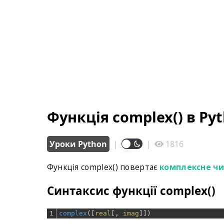
Функція complex() в Py
Уроки Python
|
|
1816
Функція complex() повертає
комплексне ч
Синтаксис функції complex()
1
complex
(
[
real
[
,
imag
]
]
)