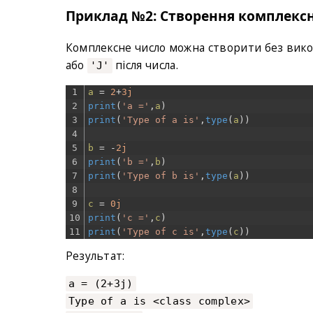
Приклад №2: Створення комплексно
Комплексне число можна створити без викор
або
після числа.
'J'
1
a
=
2
+
3j
2
print
(
'a ='
,
a
)
3
print
(
'Type of a is'
,
type
(
a
)
)
4
5
b
=
-
2j
6
print
(
'b ='
,
b
)
7
print
(
'Type of b is'
,
type
(
a
)
)
8
9
c
=
0j
10
print
(
'c ='
,
c
)
11
print
(
'Type of c is'
,
type
(
c
)
)
Результат:
a = (2+3j)
Type of a is <class complex>