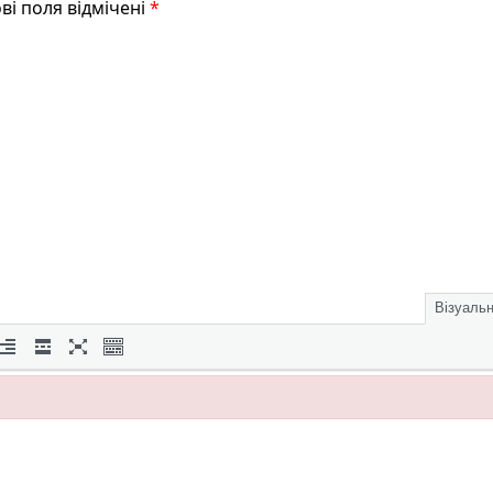
ві поля відмічені
*
Візуаль