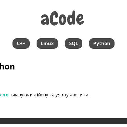
aCode
aCode
C++
Linux
SQL
Python
thon
исло
, вказуючи дійсну та уявну частини.