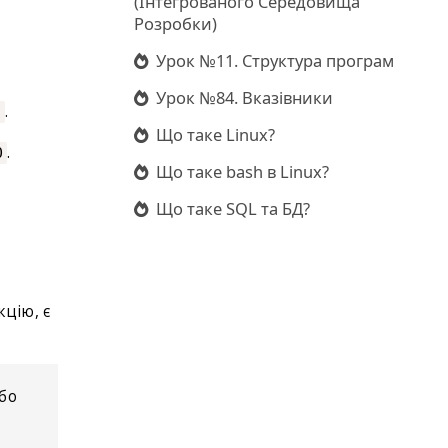
(Інтегрованого Середовища
Розробки)
Урок №11. Структура програм
Урок №84. Вказівники
.
0
Що таке Linux?
.
0
Що таке bash в Linux?
Що таке SQL та БД?
кцію, є
бо