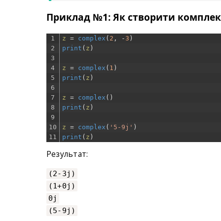
Приклад №1: Як створити комплек
1
z
=
complex
(
2
,
-
3
)
2
print
(
z
)
3
4
z
=
complex
(
1
)
5
print
(
z
)
6
7
z
=
complex
(
)
8
print
(
z
)
9
10
z
=
complex
(
'5-9j'
)
11
print
(
z
)
Результат:
(2-3j)
(1+0j)
0j
(5-9j)