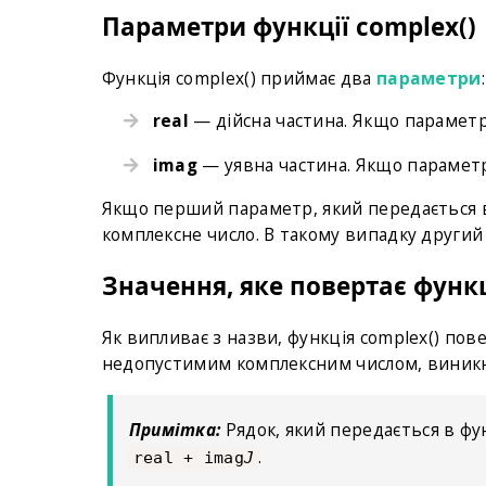
Параметри функції complex()
Функція complex() приймає два
параметри
:
real
— дійсна частина. Якщо парамет
imag
— уявна частина. Якщо параме
Якщо перший параметр, який передається 
комплексне число. В такому випадку другий
Значення, яке повертає функц
Як випливає з назви, функція complex() пов
недопустимим комплексним числом, виник
Примітка:
Рядок, який передається в ф
.
real + imag
J