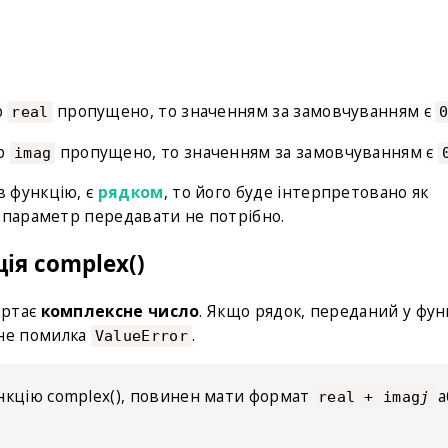
р
пропущено, то значенням за замовчуванням є
real
тр
пропущено, то значенням за замовчуванням є
imag
в функцію, є
рядком
, то його буде інтерпретовано як
 параметр передавати не потрібно.
ія complex()
ертає
комплексне число
. Якщо рядок, переданий у фун
не помилка
.
ValueError
ункцію complex(), повинен мати формат
а
real + imag
j