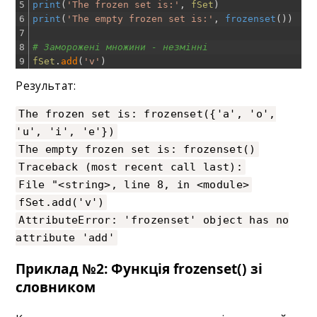
5
print
(
'The frozen set is:'
,
fSet
)
6
print
(
'The empty frozen set is:'
,
frozenset
(
)
)
7
8
# Заморожені множини - незмінні
9
fSet
.
add
(
'v'
)
Результат:
The frozen set is: frozenset({'a', 'o',
'u', 'i', 'e'})
The empty frozen set is: frozenset()
Traceback (most recent call last):
File "<string>, line 8, in <module>
fSet.add('v')
AttributeError: 'frozenset' object has no
attribute 'add'
Приклад №2: Функція frozenset() зі
словником