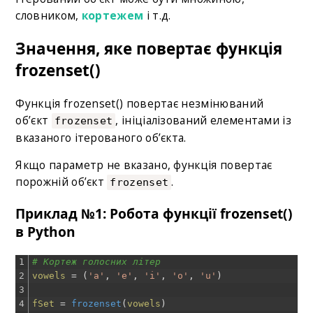
словником,
кортежем
і т.д.
Значення, яке повертає функція
frozenset()
Функція frozenset() повертає незмінюваний
об’єкт
, ініціалізований елементами із
frozenset
вказаного ітерованого об’єкта.
Якщо параметр не вказано, функція повертає
порожній об’єкт
.
frozenset
Приклад №1: Робота функції frozenset()
в Python
1
# Кортеж голосних літер
2
vowels
=
(
'a'
,
'e'
,
'i'
,
'o'
,
'u'
)
3
4
fSet
=
frozenset
(
vowels
)