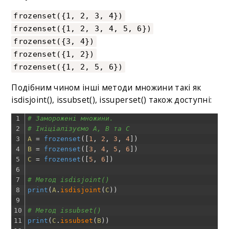
frozenset({1, 2, 3, 4})
frozenset({1, 2, 3, 4, 5, 6})
frozenset({3, 4})
frozenset({1, 2})
frozenset({1, 2, 5, 6})
Подібним чином інші методи множини такі як
isdisjoint(), issubset(), issuperset() також доступні:
1
# Заморожені множини.
2
# Ініціалізуємо A, B та C
3
A
=
frozenset
(
[
1
,
2
,
3
,
4
]
)
4
B
=
frozenset
(
[
3
,
4
,
5
,
6
]
)
5
C
=
frozenset
(
[
5
,
6
]
)
6
7
# Метод isdisjoint()
8
print
(
A
.
isdisjoint
(
C
)
)
9
10
# Метод issubset() 
11
print
(
C
.
issubset
(
B
)
)