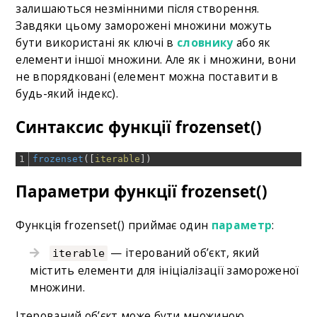
залишаються незмінними після створення.
Завдяки цьому заморожені множини можуть
бути використані як ключі в
словнику
або як
елементи іншої множини. Але як і множини, вони
не впорядковані (елемент можна поставити в
будь-який індекс).
Синтаксис функції frozenset()
1
frozenset
(
[
iterable
]
)
Параметри функції frozenset()
Функція frozenset() приймає один
параметр
:
— ітерований об’єкт, який
iterable
містить елементи для ініціалізації замороженої
множини.
Ітерований об’єкт може бути множиною,