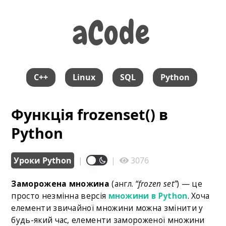
aCode
aCode
C++
Linux
SQL
Python
Функція frozenset() в
Python
Уроки Python
|
|
3076
Заморожена множина
(англ.
“frozen set”
) — це
просто незмінна версія
множини в Python
. Хоча
елементи звичайної множини можна змінити у
будь-який час, елементи замороженої множини