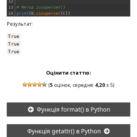
12
13
# Метод issuperset() 
14
print
(
B
.
issuperset
(
C
)
)
Результат:
True
True
True
Оцінити статтю:
(
5
оцінок, середня:
4,20
з 5)
Функція format() в Python
Функція getattr() в Python