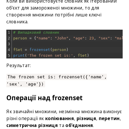
Коли ви використовуєте словник як ітерований
об’єкт для замороженої множини, то для
створення множини потрібні лише ключі
словника.
1
# Випадковий словник
2
person
=
{
"name"
:
"John"
,
"age"
:
23
,
"sex"
:
"male"
3
4
fSet
=
frozenset
(
person
)
5
print
(
'The frozen set is:'
,
fSet
)
Результат:
The frozen set is: frozenset({'name',
'sex', 'age'})
Операції над frozenset
Як звичайні множини, незмінна множина виконує
різні операції як
копіювання
,
різниця
,
перетин
,
симетрична різниця
та
об’єднання
.