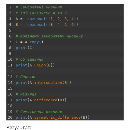
1
# Заморожені множини.
2
# Ініціалізуємо A та B
3
A
=
frozenset
(
[
1
,
2
,
3
,
4
]
)
4
B
=
frozenset
(
[
3
,
4
,
5
,
6
]
)
5
6
# Копіюємо заморожену множину
7
C
=
A
.
copy
(
)
8
print
(
C
)
9
10
# Об'єднання
11
print
(
A
.
union
(
B
)
)
12
13
# Перетин
14
print
(
A
.
intersection
(
B
)
)
15
16
# Різниця
17
print
(
A
.
difference
(
B
)
)
18
19
# Симетрична різниця
20
print
(
A
.
symmetric_difference
(
B
)
)
Результат: