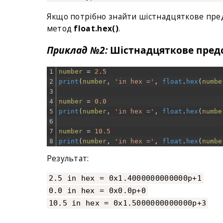
Якщо потрібно знайти шістнадцяткове пред
метод
float.hex()
.
Приклад №2:
Шістнадцяткове пред
1
number
=
2.5
2
print
(
number
,
'in hex ='
,
float
.
hex
(
numbe
3
4
number
=
0.0
5
print
(
number
,
'in hex ='
,
float
.
hex
(
numbe
6
7
number
=
10.5
8
print
(
number
,
'in hex ='
,
float
.
hex
(
numbe
Результат:
2.5 in hex = 0x1.4000000000000p+1
0.0 in hex = 0x0.0p+0
10.5 in hex = 0x1.5000000000000p+3