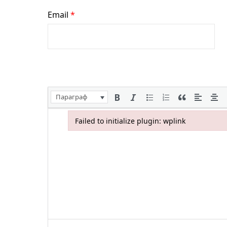
Email
*
Параграф
Failed to initialize plugin: wplink
Failed to initialize plugin: wplink