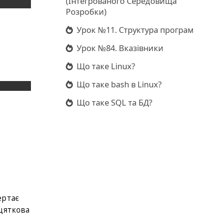
(Інтегрованого Середовища
Розробки)
Урок №11. Структура програм
Урок №84. Вказівники
Що таке Linux?
Що таке bash в Linux?
Що таке SQL та БД?
ертає
дцяткова