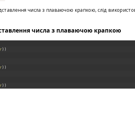
ставлення числа з плаваючою крапкою, слід використо
ставлення числа з плаваючою крапкою
r
)
)
r
)
)
r
)
)