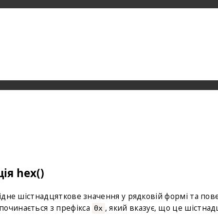
ія hex()
відне шістнадцяткове значення у рядковій формі та пов
починається з префікса
, який вказує, що це шістна
0x