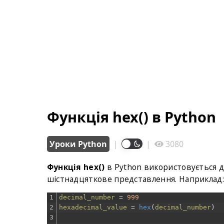
Функція hex() в Python
Уроки Python
|
|
3080
Функція hex()
в Python використовується д
шістнадцяткове представлення. Наприклад
1
decimal_number
=
999
2
hexadecimal_value
=
hex
(
decimal_number
)
3