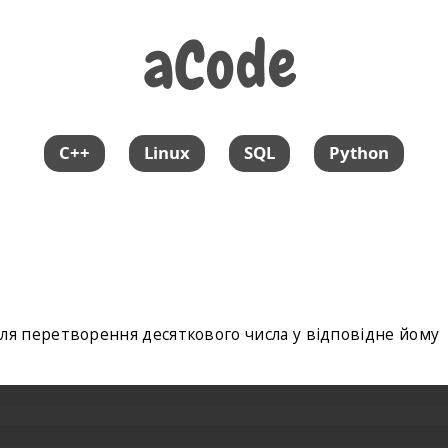
aCode
aCode
C++
Linux
SQL
Python
ля перетворення десяткового числа у відповідне йому
: