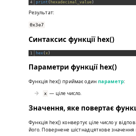
4
print
(
hexadecimal_value
)
Результат:
0x3e7
Синтаксис функції hex()
1
hex
(
x
)
Параметри функції hex()
Функція hex() приймає один
параметр
:
— ціле число.
x
Значення, яке повертає функц
Функція hex() конвертує ціле число у відпо
його. Повернене шістнадцяткове значення 