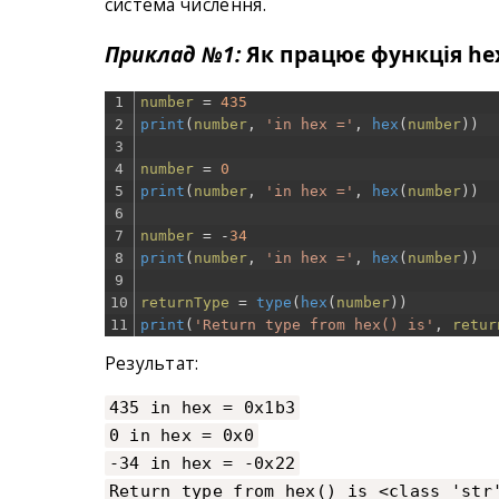
система числення.
Приклад №1:
Як працює функція hex
1
number
=
435
2
print
(
number
,
'in hex ='
,
hex
(
number
)
)
3
4
number
=
0
5
print
(
number
,
'in hex ='
,
hex
(
number
)
)
6
7
number
=
-
34
8
print
(
number
,
'in hex ='
,
hex
(
number
)
)
9
10
returnType
=
type
(
hex
(
number
)
)
11
print
(
'Return type from hex() is'
,
retur
Результат:
435 in hex = 0x1b3
0 in hex = 0x0
-34 in hex = -0x22
Return type from hex() is <class 'str