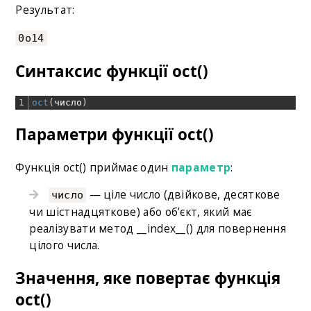
Результат:
0o14
Синтаксис функції oct()
1
oct
(
число
)
Параметри функції oct()
Функція oct() приймає один
параметр
:
— ціле число (двійкове, десяткове
число
чи шістнадцяткове) або об’єкт, який має
реалізувати метод __index__() для повернення
цілого числа.
Значення, яке повертає функція
oct()