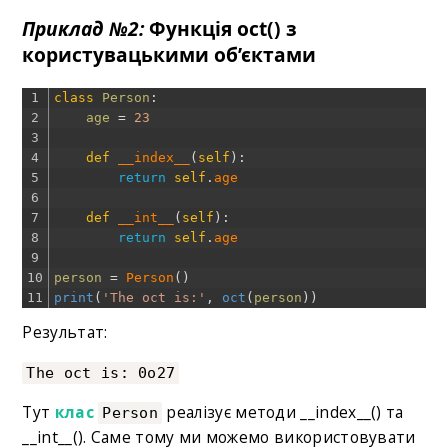
Приклад №2:
Функція oct() з
користувацькими об’єктами
1
class
Person
:
2
age
=
23
3
4
def
__index__
(
self
)
:
5
return
self
.
age
6
7
def
__int__
(
self
)
:
8
return
self
.
age
9
10
person
=
Person
(
)
11
print
(
'The oct is:'
,
oct
(
person
)
)
Результат:
The oct is: 0o27
Тут
клас
реалізує методи __index__() та
Person
__int__(). Саме тому ми можемо використовувати