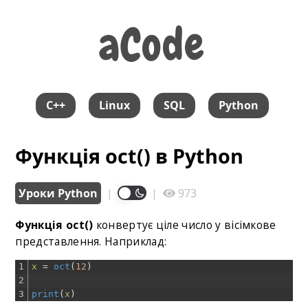
aCode
aCode
C++
Linux
SQL
Python
Функція oct() в Python
Уроки Python
|
|
973
Функція oct()
конвертує ціле число у вісімкове
представлення. Наприклад:
1
x
=
oct
(
12
)
2
3
print
(
x
)