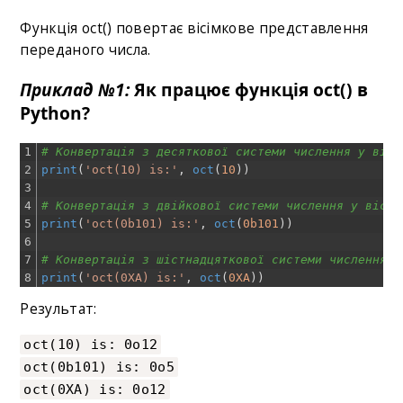
Функція oct() повертає вісімкове представлення
переданого числа.
Приклад №1:
Як працює функція oct() в
Python?
1
# Конвертація з десяткової системи числення у вісі
2
print
(
'oct(10) is:'
,
oct
(
10
)
)
3
4
# Конвертація з двійкової системи числення у вісім
5
print
(
'oct(0b101) is:'
,
oct
(
0b101
)
)
6
7
# Конвертація з шістнадцяткової системи числення у
8
print
(
'oct(0XA) is:'
,
oct
(
0XA
)
)
Результат:
oct(10) is: 0o12
oct(0b101) is: 0o5
oct(0XA) is: 0o12