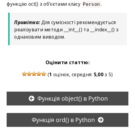
функцію oct() з об’єктами класу
.
Person
Примітка:
Для сумісності рекомендується
реалізувати методи __int__() та __index__() з
однаковим виводом.
Оцінити статтю:
(
1
оцінок, середня:
5,00
з 5)
Функція object() в Python
Функція ord() в Python