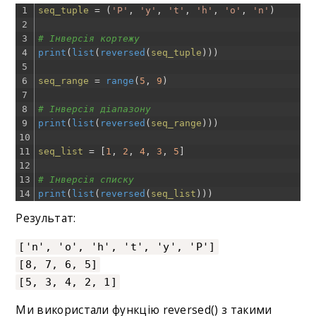
1
seq_tuple
=
(
'P'
,
'y'
,
't'
,
'h'
,
'o'
,
'n'
)
2
3
# Інверсія кортежу
4
print
(
list
(
reversed
(
seq_tuple
)
)
)
5
6
seq_range
=
range
(
5
,
9
)
7
8
# Інверсія діапазону
9
print
(
list
(
reversed
(
seq_range
)
)
)
10
11
seq_list
=
[
1
,
2
,
4
,
3
,
5
]
12
13
# Інверсія списку
14
print
(
list
(
reversed
(
seq_list
)
)
)
Результат:
['n', 'o', 'h', 't', 'y', 'P']
[8, 7, 6, 5]
[5, 3, 4, 2, 1]
Ми використали функцію reversed() з такими