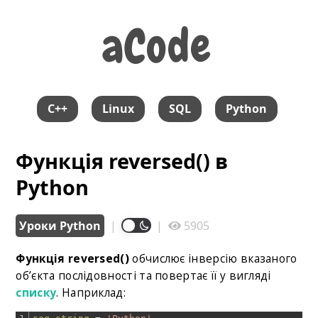
aCode
aCode
C++
Linux
SQL
Python
Функція reversed() в
Python
Уроки Python
|
|
5905
Функція reversed()
обчислює інверсію вказаного
об’єкта послідовності та повертає її у вигляді
списку
. Наприклад: