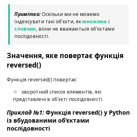
Примітка:
Оскільки ми не можемо
індексувати такі об’єкти, як
множина
і
словник
, вони не вважаються об’єктами
послідовності.
Значення, яке повертає функція
reversed()
Функція reversed() повертає:
зворотний список елементів, які
представлені в об’єкті послідовності.
Приклад №1:
Функція reversed() у Python
із вбудованими об’єктами
послідовності