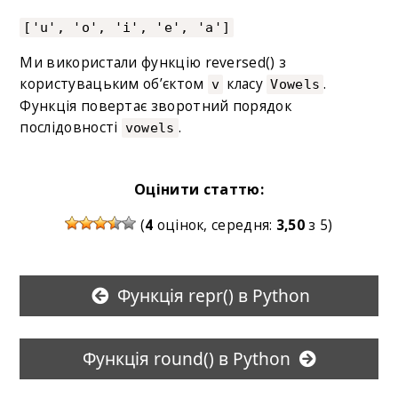
['u', 'o', 'i', 'e', 'a']
Ми використали функцію reversed() з
користувацьким об’єктом
класу
.
v
Vowels
Функція повертає зворотний порядок
послідовності
.
vowels
Оцінити статтю:
(
4
оцінок, середня:
3,50
з 5)
Функція repr() в Python
Функція round() в Python