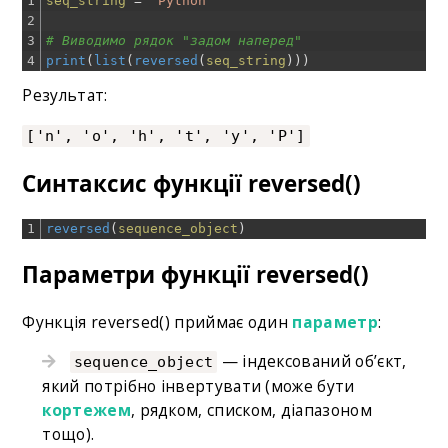
1
seq_string
=
'Python'
2
3
# Виводимо рядок "задом наперед"
4
print
(
list
(
reversed
(
seq_string
)
)
)
Результат:
['n', 'o', 'h', 't', 'y', 'P']
Синтаксис функції reversed()
1
reversed
(
sequence_object
)
Параметри функції reversed()
Функція reversed() приймає один
параметр
:
— індексований об’єкт,
sequence_object
який потрібно інвертувати (може бути
кортежем
, рядком, списком, діапазоном
тощо).