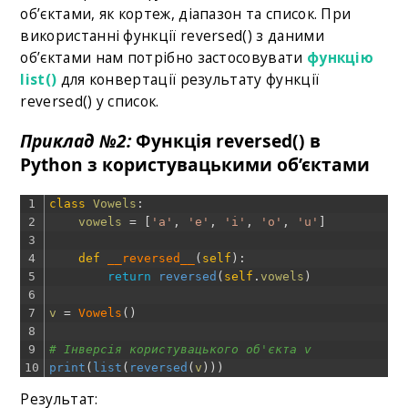
об’єктами, як кортеж, діапазон та список. При
використанні функції reversed() з даними
об’єктами нам потрібно застосовувати
функцію
list()
для конвертації результату функції
reversed() у список.
Приклад №2:
Функція reversed() в
Python з користувацькими об’єктами
1
class
Vowels
:
2
vowels
=
[
'a'
,
'e'
,
'i'
,
'o'
,
'u'
]
3
4
def
__reversed__
(
self
)
:
5
return
reversed
(
self
.
vowels
)
6
7
v
=
Vowels
(
)
8
9
# Інверсія користувацького об'єкта v
10
print
(
list
(
reversed
(
v
)
)
)
Результат: