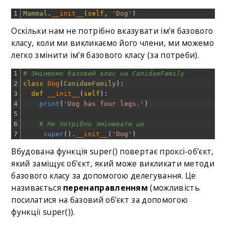
1
Mammal
.
__init__
(
self
,
'Dog'
)
Оскільки нам не потрібно вказувати ім’я базового
класу, коли ми викликаємо його члени, ми можемо
легко змінити ім’я базового класу (за потреби).
1
# Змінюємо базовий клас на CanidaeFamily
2
class
Dog
(
CanidaeFamily
)
:
3
def
__init__
(
self
)
:
4
print
(
'Dog has four legs.'
)
5
6
# Не потрібно змінювати це
7
super
(
)
.
__init__
(
'Dog'
)
Вбудована функція super() повертає проксі-об’єкт,
який заміщує об’єкт, який може викликати методи
базового класу за допомогою делегування. Це
називається
перенаправленням
(можливість
посилатися на базовий об’єкт за допомогою
функції super()).