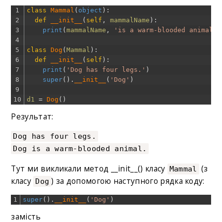
1
class
Mammal
(
object
)
:
2
def
__init__
(
self
,
mammalName
)
:
3
print
(
mammalName
,
'is a warm-blooded animal.'
4
5
class
Dog
(
Mammal
)
:
6
def
__init__
(
self
)
:
7
print
(
'Dog has four legs.'
)
8
super
(
)
.
__init__
(
'Dog'
)
9
10
d1
=
Dog
(
)
Результат:
Dog has four legs.
Dog is a warm-blooded animal.
Тут ми викликали метод __init__() класу
(з
Mammal
класу
) за допомогою наступного рядка коду:
Dog
1
super
(
)
.
__init__
(
'Dog'
)
замість