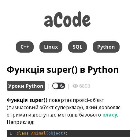
aCode
aCode
C++
Linux
SQL
Python
Функція super() в Python
Уроки Python
|
|
6803
Функція super()
повертає проксі-об’єкт
(тимчасовий об’єкт суперкласу), який дозволяє
отримати доступ до методів базового
класу
.
Наприклад:
1
class
Animal
(
object
)
: