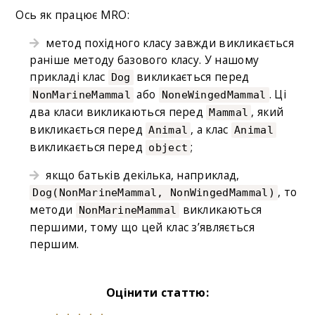
Ось як працює MRO:
метод похідного класу завжди викликається
раніше методу базового класу. У нашому
прикладі клас
викликається перед
Dog
або
. Ці
NonMarineMammal
NoneWingedMammal
два класи викликаються перед
, який
Mammal
викликається перед
, а клас
Animal
Animal
викликається перед
;
object
якщо батьків декілька, наприклад,
, то
Dog(NonMarineMammal, NonWingedMammal)
методи
викликаються
NonMarineMammal
першими, тому що цей клас з’являється
першим.
Оцінити статтю: