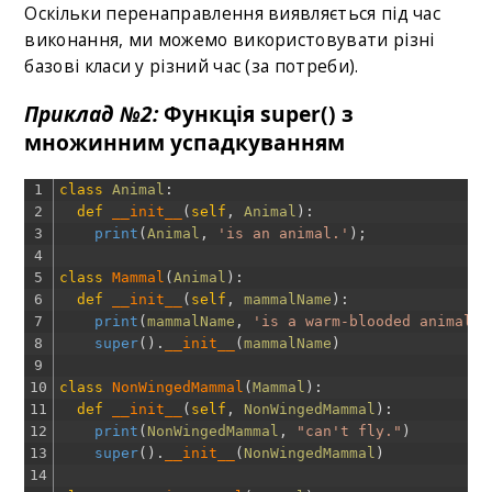
Оскільки перенаправлення виявляється під час
виконання, ми можемо використовувати різні
базові класи у різний час (за потреби).
Приклад №2:
Функція super() з
множинним успадкуванням
1
class
Animal
:
2
def
__init__
(
self
,
Animal
)
:
3
print
(
Animal
,
'is an animal.'
)
;
4
5
class
Mammal
(
Animal
)
:
6
def
__init__
(
self
,
mammalName
)
:
7
print
(
mammalName
,
'is a warm-blooded animal.'
8
super
(
)
.
__init__
(
mammalName
)
9
10
class
NonWingedMammal
(
Mammal
)
:
11
def
__init__
(
self
,
NonWingedMammal
)
:
12
print
(
NonWingedMammal
,
"can't fly."
)
13
super
(
)
.
__init__
(
NonWingedMammal
)
14