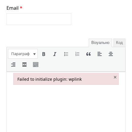
Email
*
Візуально
Код
Параграф
×
Failed to initialize plugin: wplink
Failed to initialize plugin: wplink