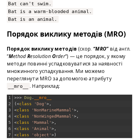
Bat can't swim.
Bat is a warm-blooded animal.
Bat is an animal.
Порядок виклику методів (MRO)
Порядок виклику методів
(скор.
“MRO”
від англ.
“
M
ethod
R
esolution
O
rder
“) — це порядок, у якому
методи повинні успадковуватися за наявності
множинного успадкування. Ми можемо
переглянути MRO за допомогою атрибуту
. Наприклад:
__mro__
1
>>>
Dog
.
__mro__
2
(
<
class
'Dog'
>
,
3
<
class
'NonMarineMammal'
>
,
4
<
class
'NonWingedMammal'
>
,
5
<
class
'Mammal'
>
,
6
<
class
'Animal'
>
,
7
<
class
'object'
>
)