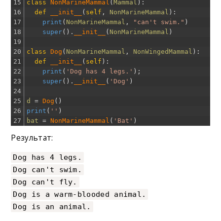
15
class
NonMarineMammal
(
Mammal
)
:
16
def
__init__
(
self
,
NonMarineMammal
)
:
17
print
(
NonMarineMammal
,
"can't swim."
)
18
super
(
)
.
__init__
(
NonMarineMammal
)
19
20
class
Dog
(
NonMarineMammal
,
NonWingedMammal
)
:
21
def
__init__
(
self
)
:
22
print
(
'Dog has 4 legs.'
)
;
23
super
(
)
.
__init__
(
'Dog'
)
24
25
d
=
Dog
(
)
26
print
(
''
)
27
bat
=
NonMarineMammal
(
'Bat'
)
Результат:
Dog has 4 legs.
Dog can't swim.
Dog can't fly.
Dog is a warm-blooded animal.
Dog is an animal.