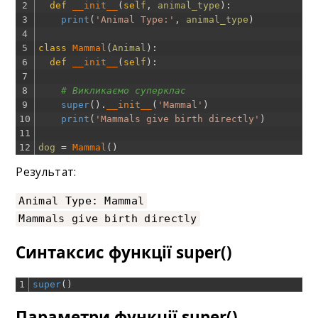
2
def
__init__
(
self
,
animal_type
)
:
3
print
(
'Animal Type:'
,
animal_type
)
4
5
class
Mammal
(
Animal
)
:
6
def
__init__
(
self
)
:
7
8
# Викликаємо суперклас
9
super
(
)
.
__init__
(
'Mammal'
)
10
print
(
'Mammals give birth directly'
)
11
12
dog
=
Mammal
(
)
Результат:
Animal Type: Mammal
Mammals give birth directly
Синтаксис функції super()
1
super
(
)
Параметри функції super()