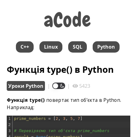
aCode
aCode
C++
Linux
SQL
Python
Функція type() в Python
Уроки Python
|
|
5423
Функція type()
повертає тип об’єкта в Python.
Наприклад:
1
prime_numbers
=
[
2
,
3
,
5
,
7
]
2
3
# Перевіряємо тип об'єкта prime_numbers
4
result
=
type
(
prime_numbers
)