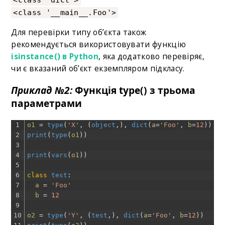
<class '__main__.Foo'>
Для перевірки типу об’єкта також
рекомендується використовувати функцію
isinstance() в Python
, яка додатково перевіряє,
чи є вказаний об’єкт екземпляром підкласу.
Приклад №2:
Функція type() з трьома
параметрами
1
o1
=
type
(
'X'
,
(
object
,
)
,
dict
(
a
=
'Foo'
,
b
=
12
)
)
2
print
(
type
(
o1
)
)
3
4
print
(
vars
(
o1
)
)
5
6
class
test
:
7
a
=
'Foo'
8
b
=
12
9
10
o2
=
type
(
'Y'
,
(
test
,
)
,
dict
(
a
=
'Foo'
,
b
=
12
)
)