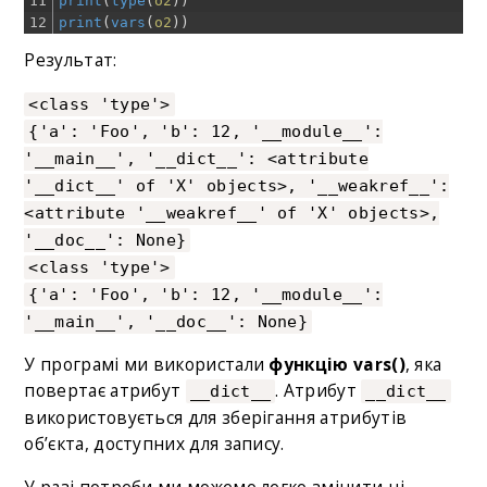
11
print
(
type
(
o2
)
)
12
print
(
vars
(
o2
)
)
Результат:
<class 'type'>
{'a': 'Foo', 'b': 12, '__module__':
'__main__', '__dict__': <attribute
'__dict__' of 'X' objects>, '__weakref__':
<attribute '__weakref__' of 'X' objects>,
'__doc__': None}
<class 'type'>
{'a': 'Foo', 'b': 12, '__module__':
'__main__', '__doc__': None}
У програмі ми використали
функцію vars()
, яка
повертає атрибут
. Атрибут
__dict__
__dict__
використовується для зберігання атрибутів
об’єкта, доступних для запису.
У разі потреби ми можемо легко змінити ці