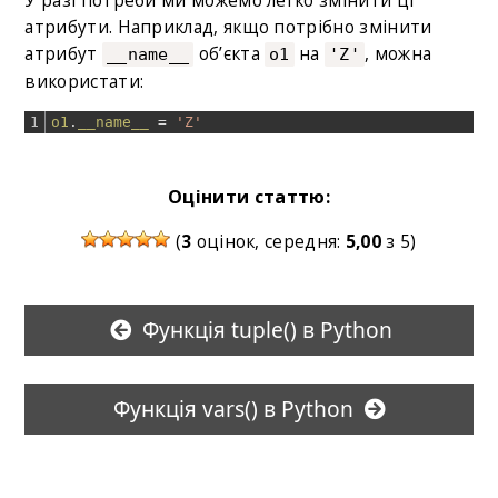
атрибути. Наприклад, якщо потрібно змінити
атрибут
об’єкта
на
, можна
__name__
o1
'Z'
використати:
1
o1
.
__name__
=
'Z'
Оцінити статтю:
(
3
оцінок, середня:
5,00
з 5)
Функція tuple() в Python
Функція vars() в Python