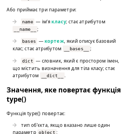
Або приймає три параметри:
— ім’я
класу
; стає атрибутом
name
;
__name__
—
кортеж
, який описує базовий
bases
клас; стає атрибутом
;
__bases__
— словник, який є простором імен,
dict
що містить визначення для тіла класу; стає
атрибутом
.
__dict__
Значення, яке повертає функція
type()
Функція type() повертає:
тип об’єкта, якщо вказано лише один
параметр
;
object