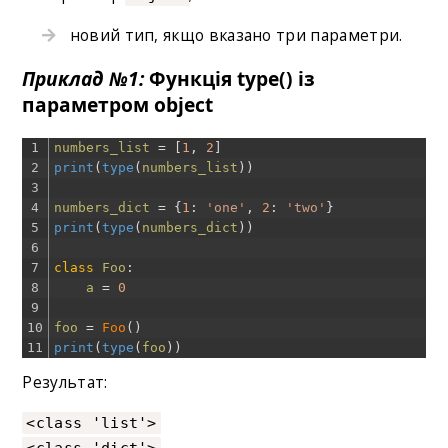
новий тип, якщо вказано три параметри.
Приклад №1:
Функція type() із
параметром object
1
numbers_list
=
[
1
,
2
]
2
print
(
type
(
numbers_list
)
)
3
4
numbers_dict
=
{
1
:
'one'
,
2
:
'two'
}
5
print
(
type
(
numbers_dict
)
)
6
7
class
Foo
:
8
a
=
0
9
10
foo
=
Foo
(
)
11
print
(
type
(
foo
)
)
Результат:
<class 'list'>
<class 'dict'>