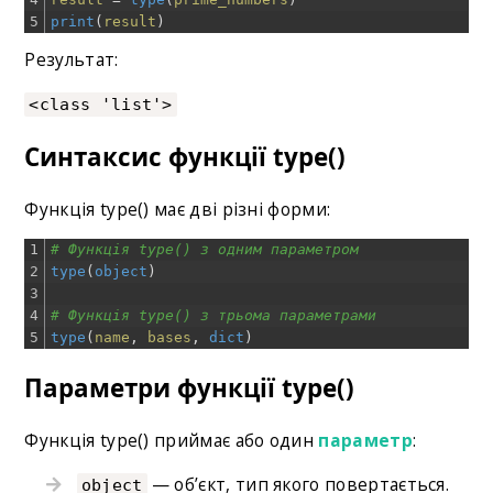
5
print
(
result
)
Результат:
<class 'list'>
Синтаксис функції type()
Функція type() має дві різні форми:
1
# Функція type() з одним параметром
2
type
(
object
)
3
4
# Функція type() з трьома параметрами
5
type
(
name
,
bases
,
dict
)
Параметри функції type()
Функція type() приймає або один
параметр
:
— об’єкт, тип якого повертається.
object