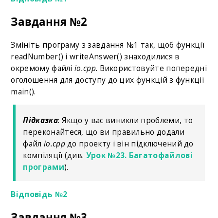
Завдання №2
Змініть програму з завдання №1 так, щоб функції
readNumber() і writeAnswer() знаходилися в
окремому файлі
io.cpp
. Використовуйте попередні
оголошення для доступу до цих функцій з функції
main().
Підказка
: Якщо у вас виникли проблеми, то
переконайтеся, що ви правильно додали
файл
io.cpp
до проекту і він підключений до
компіляції (див.
Урок №23. Багатофайлові
програми
).
Відповідь №2
Завдання №3