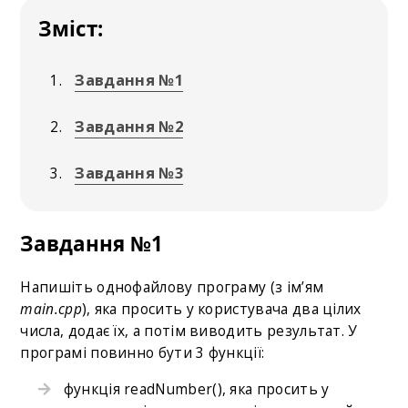
Зміст:
Завдання №1
Завдання №2
Завдання №3
Завдання №1
Напишіть однофайлову програму (з ім’ям
main.cpp
), яка просить у користувача два цілих
числа, додає їх, а потім виводить результат. У
програмі повинно бути 3 функції:
функція readNumber(), яка просить у