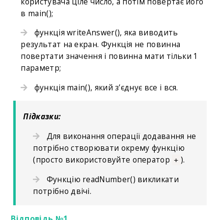
користувача ціле число, а потім повертає його
в main();
функція writeAnswer(), яка виводить
результат на екран. Функція не повинна
повертати значення і повинна мати тільки 1
параметр;
функція main(), який з’єднує все і вся.
Підказки:
Для виконання операції додавання не
потрібно створювати окрему функцію
(просто використовуйте оператор
).
+
Функцію readNumber() викликати
потрібно двічі.
Відповідь №1