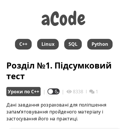
aCode
aCode
C++
Linux
SQL
Python
Розділ №1. Підсумковий
тест
Уроки по С++
|
|
8338
ǀ
1
Дані завдання розраховані для поліпшення
запам’ятовування пройденого матеріалу і
застосування його на практиці.