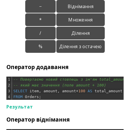
−
Віднімання
*
Множення
/
Ділення
%
Ділення з остачею
Оператор додавання
1
-- Повертаємо новий стовпець з ім'ям total_amount,
2
-- який має значення (поле amount + 100)
3
SELECT
item
,
amount
,
amount
+
100
AS
total_amount
4
FROM
Orders
;
Результат
Оператор віднімання