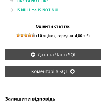
LIKE та NOT LIKE
IS NULL та IS NOT NULL
Оцінити статтю:
(
10
оцінок, середня:
4,80
з 5)
Дата та Час в SQL
Коментарі в SQL
Залишити відповідь