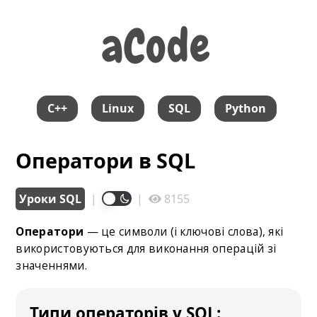
aCode
aCode
C++
Linux
SQL
Python
Оператори в SQL
Уроки SQL
|
|
8155
Оператори
— це символи (і ключові слова), які
використовуються для виконання операцій зі
значеннями.
Типи операторів у SQL: