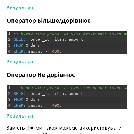
Результат
Оператор Більше/Дорівнює
1
-- Повертаємо рядки, де сума замовлення (поле amou
2
SELECT
order_id
,
item
,
amount
3
FROM
Orders
4
WHERE
amount
>=
400
;
Результат
Оператор Не дорівнює
1
-- Повертаємо рядки, де сума замовлення (поле amou
2
SELECT
order_id
,
item
,
amount
3
FROM
Orders
4
WHERE
amount
!=
400
;
Результат
Замість
ми також можемо використовувати
!=