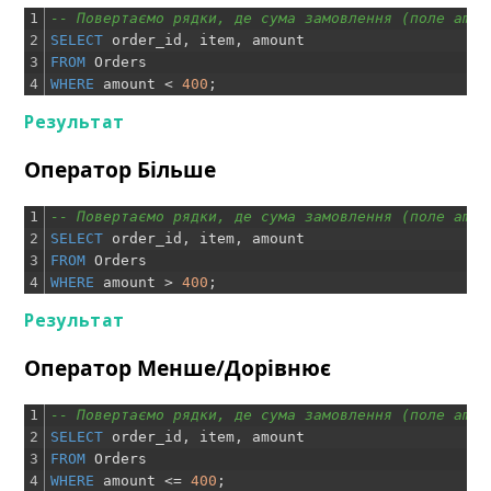
1
-- Повертаємо рядки, де сума замовлення (поле amou
2
SELECT
order_id
,
item
,
amount
3
FROM
Orders
4
WHERE
amount
<
400
;
Результат
Оператор Більше
1
-- Повертаємо рядки, де сума замовлення (поле amou
2
SELECT
order_id
,
item
,
amount
3
FROM
Orders
4
WHERE
amount
>
400
;
Результат
Оператор Менше/Дорівнює
1
-- Повертаємо рядки, де сума замовлення (поле amou
2
SELECT
order_id
,
item
,
amount
3
FROM
Orders
4
WHERE
amount
<=
400
;