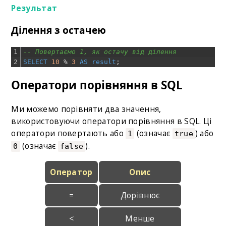
Результат
Ділення з остачею
1
-- Повертаємо 1, як остачу від ділення
2
SELECT
10
%
3
AS
result
;
Оператори порівняння в SQL
Ми можемо порівняти два значення,
використовуючи оператори порівняння в SQL. Ці
оператори повертають або
(означає
) або
1
true
(означає
).
0
false
Оператор
Опис
=
Дорівнює
<
Менше