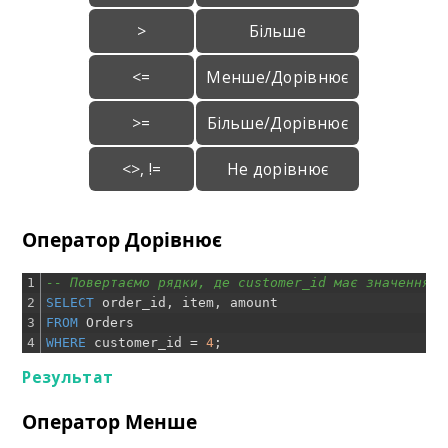
>
Більше
<=
Менше/Дорівнює
>=
Більше/Дорівнює
<>, !=
Не дорівнює
Оператор Дорівнює
1
-- Повертаємо рядки, де customer_id має значення 4
2
SELECT
order_id
,
item
,
amount
3
FROM
Orders
4
WHERE
customer_id
=
4
;
Результат
Оператор Менше