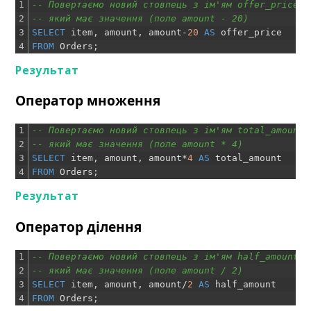
1
-- Повертаємо новий стовпець з ім'ям offer_price,
2
-- який має значення (поле amount - 20)
3
SELECT
item
,
amount
,
amount
-
20
AS
offer_price
4
FROM
Orders
;
Результат
Оператор множення
1
-- Повертаємо новий стовпець з ім'ям total_amount,
2
-- який має значення (поле amount * 4)
3
SELECT
item
,
amount
,
amount
*
4
AS
total_amount
4
FROM
Orders
;
Результат
Оператор ділення
1
-- Повертаємо новий стовпець з ім'ям half_amount,
2
-- який має значення (поле amount / 2)
3
SELECT
item
,
amount
,
amount
/
2
AS
half_amount
4
FROM
Orders
;