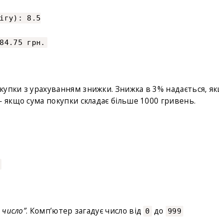
ігу): 8.5
84.75 грн.
упки з урахуванням знижки. Знижка в 3% надається, я
— якщо сума покупки складає більше 1000 гривень.
 число”
. Комп’ютер загадує число від
до
0
999