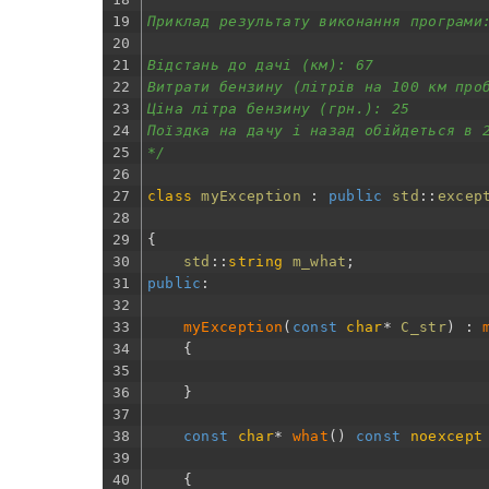
19
Приклад результату виконання програми
20
21
Відстань до дачі (км): 67
22
Витрати бензину (літрів на 100 км про
23
Ціна літра бензину (грн.): 25
24
Поїздка на дачу і назад обійдеться в 
25
*/
26
27
class
myException
:
public
std
::
excep
28
29
{
30
std
::
string
m_what
;
31
public
:
32
33
myException
(
const
char
*
C_str
)
:
34
{
35
36
}
37
38
const
char
*
what
(
)
const
noexcept
39
40
{