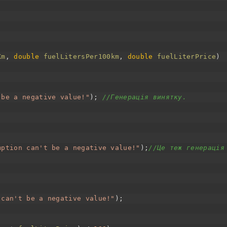
Km
,
double
fuelLitersPer100km
,
double
fuelLiterPrice
)
 be a negative value!"
)
;
//Генерація винятку.
mption can't be a negative value!"
)
;
//Це теж генерація
 can't be a negative value!"
)
;