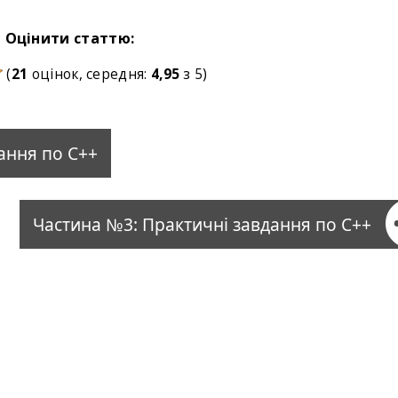
Оцінити статтю:
(
21
оцінок, середня:
4,95
з 5)
ання по С++
Частина №3: Практичні завдання по С++