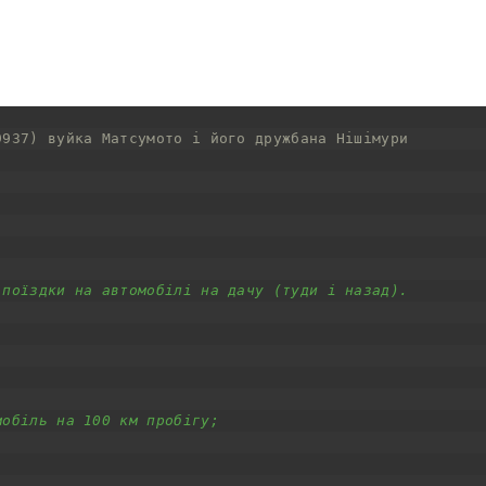
9937) вуйка Матсумото і його дружбана Нішімури
 поїздки на автомобілі на дачу (туди і назад).
мобіль на 100 км пробігу;