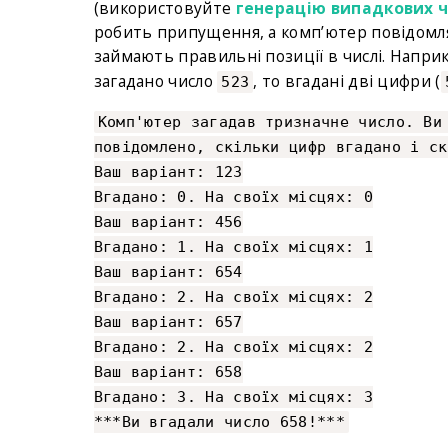
(використовуйте
генерацію випадкових 
робить припущення, а комп’ютер повідомляє,
займають правильні позиції в числі. Напри
загадано число
, то вгадані дві цифри (
523
Комп'ютер загадав тризначне число. Ви
повідомлено, скільки цифр вгадано і ск
Ваш варіант: 123
Вгадано: 0. На своїх місцях: 0
Ваш варіант: 456
Вгадано: 1. На своїх місцях: 1
Ваш варіант: 654
Вгадано: 2. На своїх місцях: 2
Ваш варіант: 657
Вгадано: 2. На своїх місцях: 2
Ваш варіант: 658
Вгадано: 3. На своїх місцях: 3
***Ви вгадали число 658!***