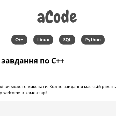
aCode
aCode
C++
Linux
SQL
Python
 завдання по С++
які ви можете виконати. Кожне завдання має свій рівен
му welcome в коментарі!