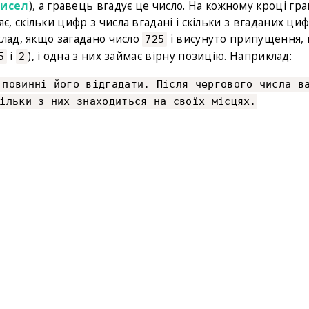
чисел
), а гравець вгадує це число. На кожному кроці гр
 скільки цифр з числа вгадані і скільки з вгаданих ци
клад, якщо загадано число
і висунуто припущення,
725
і
), і одна з них займає вірну позицію. Наприклад:
5
2
 повинні його відгадати. Після чергового числа в
ільки з них знаходиться на своїх місцях.