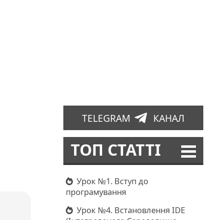
TELEGRAM
КАНАЛ
ТОП СТАТТІ
ь
Урок №1. Вступ до
програмування
Урок №4. Встановлення IDE