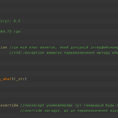
:
бігу): 8.5
284.75 грн
tion
//це мій клас-виняток, який дочірній інтерфейсном
//std::exception вимагає перевизначення методу wh
m_what
(
C_str
)
override
//noexecept унеможливлює тут генерацію будь-
//override нагадує, що це перевизначення вір