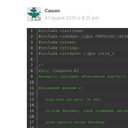
Cашко
4 Грудня 2025 о 8:25 pm
1
#include <iostream>
2
#include <random> //Для ГПРЧ(std::mt1
3
#include <ctime>
4
#include <string>
5
#include <cstdint> //Для int16_t
6
7
/*
8
Easy: Завдання №1
9
Напишіть програму обчислення вартості
10
11
Вихідними даними є:
12
13
   відстань до дачі (в км);
14
15
   літраж бензину, який споживає авто
16
17
   ціна одного літра бензину.
18