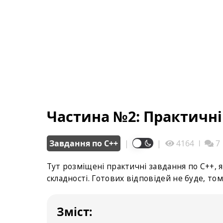
Частина №2: Практичні
Завдання по С++
|
|
4164
ǀ
7
Тут розміщені практичні завдання по С++, 
складності. Готових відповідей не буде, то
Зміст: