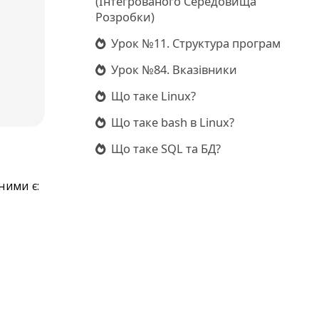
(Інтегрованого Середовища
Розробки)
Урок №11. Структура програм
Урок №84. Вказівники
Що таке Linux?
Що таке bash в Linux?
Що таке SQL та БД?
ними є: