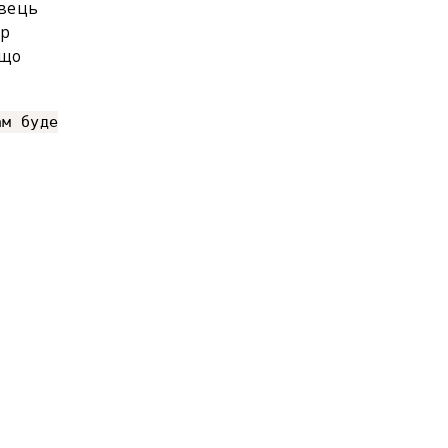
авець
фр
 що
ам буде