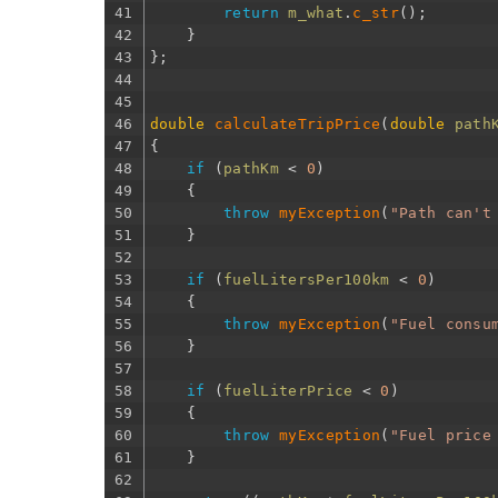
41
return
m_what
.
c_str
(
)
;
42
}
43
}
;
44
45
46
double
calculateTripPrice
(
double
path
47
{
48
if
(
pathKm
<
0
)
49
{
50
throw
myException
(
"Path can't
51
}
52
53
if
(
fuelLitersPer100km
<
0
)
54
{
55
throw
myException
(
"Fuel consu
56
}
57
58
if
(
fuelLiterPrice
<
0
)
59
{
60
throw
myException
(
"Fuel price
61
}
62