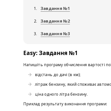
Завдання №1
Завдання №2
Завдання №3
Easy: Завдання №1
Напишіть програму обчислення вартості поїз
відстань до дачі (в км);
літраж бензину, який споживає автомоб
ціна одного літра бензину.
Приклад результату виконання програми: