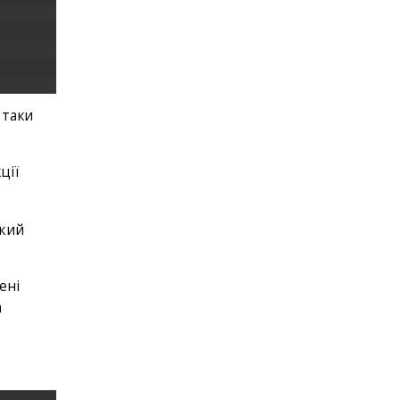
-таки
ції
який
ені
а