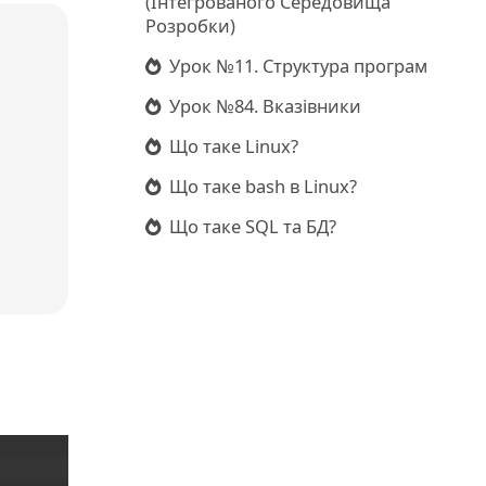
(Інтегрованого Середовища
Розробки)
Урок №11. Структура програм
Урок №84. Вказівники
Що таке Linux?
Що таке bash в Linux?
Що таке SQL та БД?