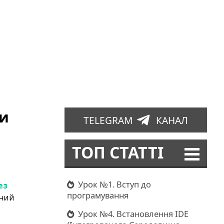
ди
TELEGRAM
КАНАЛ
ТОП СТАТТІ
Урок №1. Вступ до
ез
програмування
вний
Урок №4. Встановлення IDE