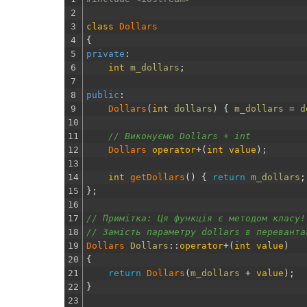
2
3
class
Dollars
4
{
5
private
:
6
int
m_dollars
;
7
8
public
:
9
Dollars
(
int
dollars
)
{
m_dollars
=
d
10
11
// Виконуємо Dollars + int
12
Dollars 
operator
+
(
int
value
)
;
13
14
int
getDollars
(
)
{
return
m_dollars
;
15
}
;
16
17
// Примітка: Ця функція є методом класу!
18
// Замість параметру dollars в переванта
19
Dollars 
Dollars
::
operator
+
(
int
value
)
20
{
21
return
Dollars
(
m_dollars
+
value
)
;
22
}
23