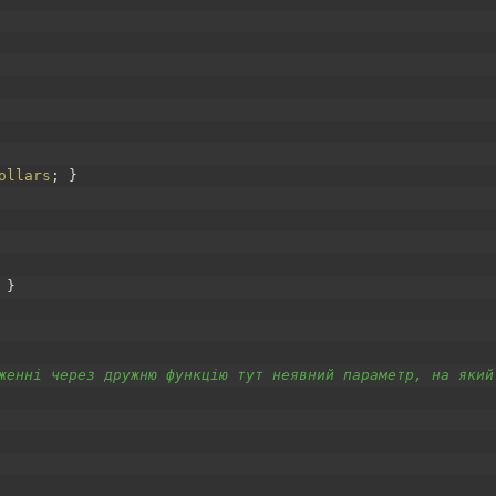
ollars
;
}
}
женні через дружню функцію тут неявний параметр, на який