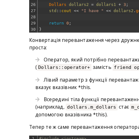
26
Dollars 
dollars2
=
dollars1
+
3
;
27
std
::
cout
<<
"I have "
<<
dollars2
.
g
28
29
return
0
;
30
}
Конвертація перевантаження через дружню
проста:
Оператор, який потрібно перевантажит
(
замість
Dollars::operator+
friend o
Лівий параметр з функції перевантажен
вказує вказівник *this.
Всередині тіла функції перевантаженн
(наприклад,
стає
dollars.m_dollars
m_
допомогою вказівника *this).
Тепер те ж саме перевантаження оператор
1
#include <iostream>