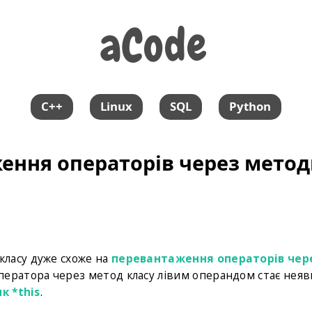
aCode
aCode
C++
Linux
SQL
Python
ення операторів через мето
класу дуже схоже на
перевантаження операторів чер
оператора через метод класу лівим операндом стає нея
к *this
.