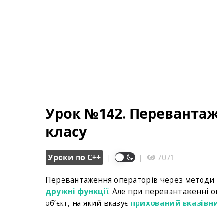
Урок №142. Перевантаж
класу
Уроки по С++
|
|
7071
Перевантаження операторів через методи 
дружні функції
. Але при перевантаженні 
об’єкт, на який вказує
прихований вказівни