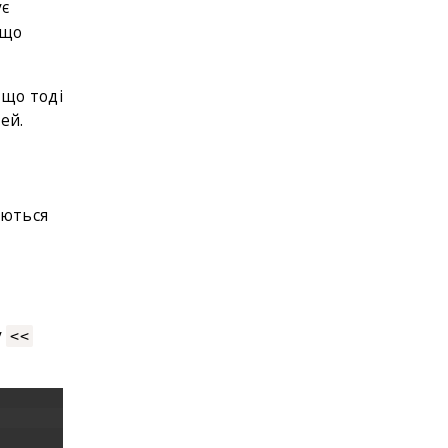
ує
 що
 що тоді
ей.
уються
у
<<