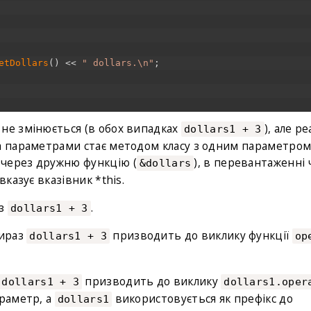
etDollars
(
)
<<
" dollars.\n"
;
не змінюється (в обох випадках
), але ре
dollars1 + 3
ма параметрами стає методом класу з одним параметром
 через дружню функцію (
), в перевантаженні 
&dollars
вказує вказівник *this.
аз
.
dollars1 + 3
вираз
призводить до виклику функції
dollars1 + 3
op
призводить до виклику
dollars1 + 3
dollars1.oper
араметр, а
використовується як префікс до
dollars1