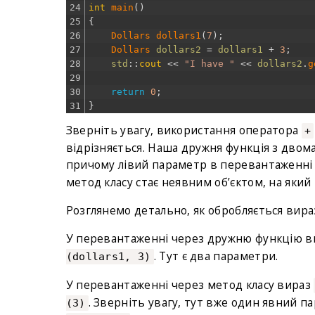
24
int
main
(
)
25
{
26
Dollars 
dollars1
(
7
)
;
27
Dollars 
dollars2
=
dollars1
+
3
;
28
std
::
cout
<<
"I have "
<<
dollars2
.
g
29
30
return
0
;
31
}
Зверніть увагу, використання оператора
+
відрізняється. Наша дружня функція з дво
причому лівий параметр в перевантаженні
метод класу стає неявним об’єктом, на який 
Розглянемо детально, як обробляється вир
У перевантаженні через дружню функцію 
. Тут є два параметри.
(dollars1, 3)
У перевантаженні через метод класу вираз
. Зверніть увагу, тут вже один явний п
(3)