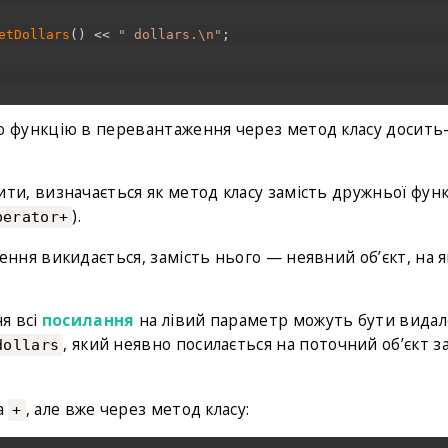
etDollars
(
)
<<
" dollars.\n"
;
 функцію в перевантаження через метод класу досить
и, визначається як метод класу замість дружньої функ
).
perator+
ня викидається, замість нього — неявний об’єкт, на 
я всі
посилання
на лівий параметр можуть бути видал
, який неявно посилається на поточний об’єкт з
dollars
а
, але вже через метод класу:
+