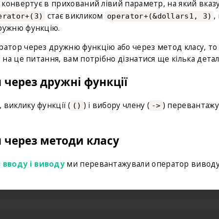
о конвертує в прихований лівий параметр, на який вказ
стає викликом
,
erator+(3)
operator+(&dollars1, 3)
ружню функцію.
тор через дружню функцію або через метод класу, то
на це питання, вам потрібно дізнатися ще кілька детал
через дружні функції
), виклику функції (
) і вибору члену (
) перевантаж
()
->
 через методи класу
вводу і виводу
ми перевантажували оператор вивод