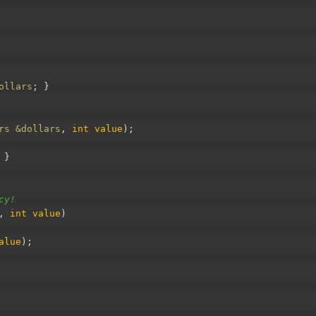
ollars
;
}
rs
&dollars
,
int
value
)
;
}
су!
,
int
value
)
alue
)
;