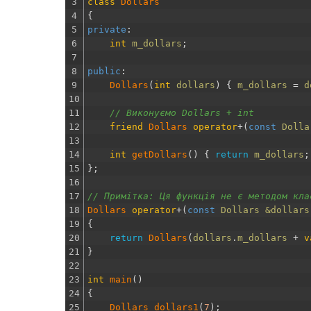
3
class
Dollars
4
{
5
private
:
6
int
m_dollars
;
7
8
public
:
9
Dollars
(
int
dollars
)
{
m_dollars
=
d
10
11
// Виконуємо Dollars + int
12
friend
Dollars 
operator
+
(
const
Dolla
13
14
int
getDollars
(
)
{
return
m_dollars
;
15
}
;
16
17
// Примітка: Ця функція не є методом кла
18
Dollars 
operator
+
(
const
Dollars
&dollars
19
{
20
return
Dollars
(
dollars
.
m_dollars
+
v
21
}
22
23
int
main
(
)
24
{
25
Dollars 
dollars1
(
7
)
;