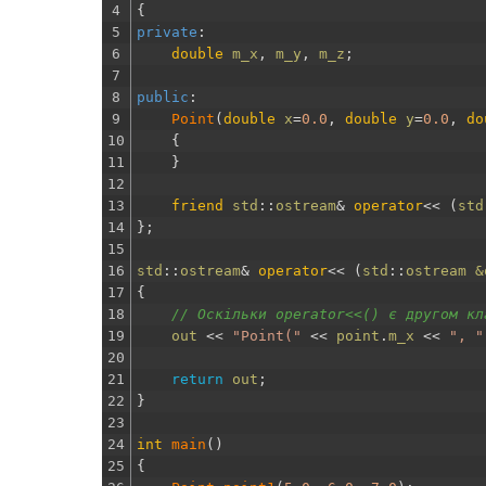
4
{
5
private
:
6
double
m_x
,
m_y
,
m_z
;
7
8
public
:
9
Point
(
double
x
=
0.0
,
double
y
=
0.0
,
do
10
{
11
}
12
13
friend
std
::
ostream
&
operator
<<
(
std
14
}
;
15
16
std
::
ostream
&
operator
<<
(
std
::
ostream
&
17
{
18
// Оскільки operator<<() є другом кл
19
out
<<
"Point("
<<
point
.
m_x
<<
", "
20
21
return
out
;
22
}
23
24
int
main
(
)
25
{