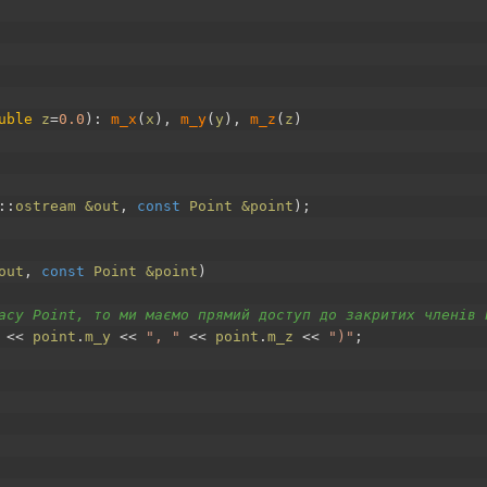
uble
z
=
0.0
)
:
m_x
(
x
)
,
m_y
(
y
)
,
m_z
(
z
)
::
ostream
&out
,
const
Point
&point
)
;
out
,
const
Point
&point
)
асу Point, то ми маємо прямий доступ до закритих членів 
<<
point
.
m_y
<<
", "
<<
point
.
m_z
<<
")"
;