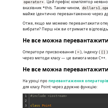
. Цей префікс компілятор неявн
operator+
вказівник *this. Таким чином,
dollars1.op
майже ідентично перевантаженню через д
Отже, якщо ми можемо перевантажити опера
вибрати? Перш ніж ви отримаєте відповідь 
Не все можна перевантажити 
Оператори присвоювання (
), індексу (
=
[]
через методи класу — це вимога мови C++.
Не все можна перевантажити
На уроці про
перевантаження операторів 
для класу Point через дружню функцію:
1
#include <iostream>
2
3
class
Point