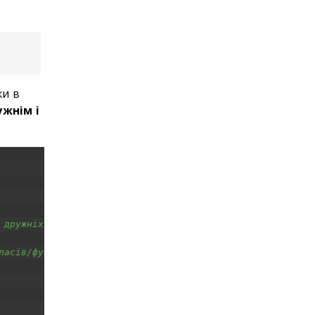
ки в
ужнім і
 дружніх класів/функцій (але не для дочірніх класів)
ласів/функцій, дочірніх класів