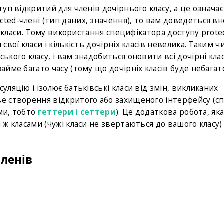
туп відкритий для членів дочірнього класу, а це означає
cted-члені (тип даних, значення), то вам доведеться в
рні класи. Тому використання специфікатора доступу prote
свої класи і кількість дочірніх класів невелика. Таким ч
ького класу, і вам знадобиться оновити всі дочірні кла
айме багато часу (тому що дочірніх класів буде небагато
уляцію і ізолює батьківські класи від змін, викликаних
ве створення відкритого або захищеного інтерфейсу (с
ами, тобто
геттери і сеттери
). Це додаткова робота, як
 ж класами (чужі класи не звертаються до вашого класу) 
членів