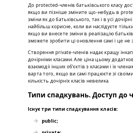
До protected-членів батьківського класу дос
якщо ви пізніше зміните що-небудь в prote
зміни як до батьківського, так і в усі дочі
найбільш корисне, коли ви наслідуєте тільки 
якщо ви внесете зміни в реалізацію батьківс
зможете зробити ці оновлення самі і це не з
Створення private-членів надає кращу інкапс
дочірніми класами. Але ціна цьому додатко
взаємодії інших об’єктів з класами і їх член
варта того, якщо ви самі працюєте зі своїми
кількість дочірніх класів невелика.
Типи спадкувань. Доступ до 
Існує три типи спадкування класів:
public;
private;