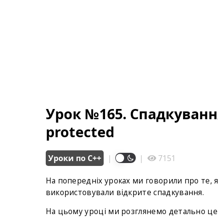
Урок №165. Спадкуванн
protected
Уроки по С++
|
|
7151
На попередніх уроках ми говорили про те,
використовували відкрите спадкування.
На цьому уроці ми розглянемо детально цей 