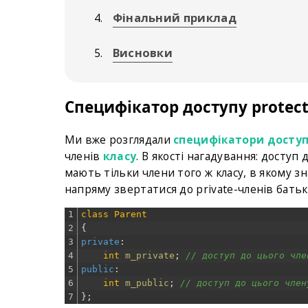
Фінальний приклад
Висновки
Специфікатор доступу protec
Ми вже розглядали
специфікатори доступу 
членів
класу
. В якості нагадування: доступ 
мають тільки члени того ж класу, в якому зн
напряму звертатися до private-членів батькі
1
class
Parent
2
{
3
private
:
4
int
m_private
;
// доступ до цього чле
5
public
:
6
int
m_public
;
// доступ до цього член
7
}
;