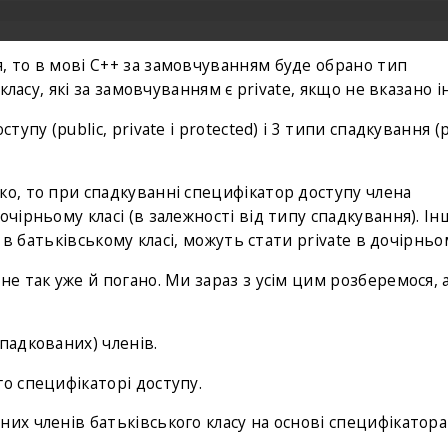
, то в мові C++ за замовчуванням буде обрано тип
 класу, які за замовчуванням є private, якщо не вказано і
упу (public, private і protected) і 3 типи спадкування (p
ко, то при спадкуванні специфікатор доступу члена
очірньому класі (в залежності від типу спадкування). І
d в батьківському класі, можуть стати private в дочірньом
не так уже й погано. Ми зараз з усім цим розберемося, 
падкованих) членів.
о специфікаторі доступу.
них членів батьківського класу на основі специфікатора