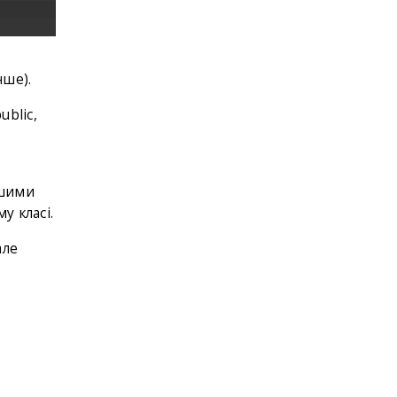
нше).
ublic,
ншими
у класі.
але