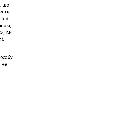
, що
нести
cted
ином,
си, ви
).
пособу
а не
і