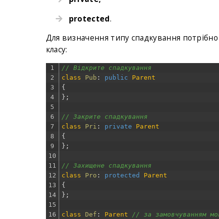
protected
.
Для визначення типу спадкування потрібно 
класу:
1
// Відкрите спадкування
2
class
Pub
:
public
Parent
3
{
4
}
;
5
6
// Закрите спадкування
7
class
Pri
:
private
Parent
8
{
9
}
;
10
11
// Захищене спадкування
12
class
Pro
:
protected
Parent
13
{
14
}
;
15
16
class
Def
:
Parent
// за замовчуванням мо