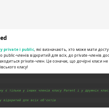
ted
private і public
, які визначають, хто може мати дост
до public-членів відкритий для всіх, до private-членів до
аходиться private-член. Це означає, що дочірні класи н
вського класу!
ну є тільки у інших членів класу Parent і у дружніх клас
у відкритий для всіх об'єктів