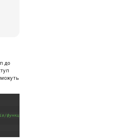
уп до
ступ
е можуть
ів/функцій (але не у дочірніх класів)