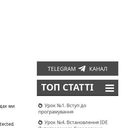
TELEGRAM
КАНАЛ
ТОП СТАТТІ
Урок №1. Вступ до
адах ми
програмування
Урок №4. Встановлення IDE
tected.