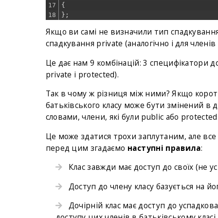
17
{
18
}
;
Якщо ви самі не визначили тип спадкування
спадкування private (аналогічно і для членів
Це дає нам 9 комбінацій: 3 специфікатори дост
private і protected).
Так в чому ж різниця між ними? Якщо корот
батьківського класу може бути змінений в д
словами, члени, які були public або protecte
Це може здатися трохи заплутаним, але все 
перед цим згадаємо
наступні правила
:
Клас завжди має доступ до своїх (не ус
Доступ до члену класу базується на йог
Дочірній клас має доступ до успадкова
доступу цих членів в батьківському класі.