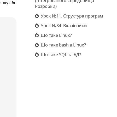
(Інтегрованого Середовища
волу або
Розробки)
Урок №11. Структура програм
Урок №84. Вказівники
Що таке Linux?
Що таке bash в Linux?
Що таке SQL та БД?