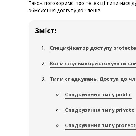
Також поговоримо про те, як ці типи наслі
обмеження доступу до членів.
Зміст:
Специфікатор доступу protect
Коли слід використовувати сп
Типи спадкувань. Доступ до чл
Спадкування типу public
Спадкування типу private
Спадкування типу protec