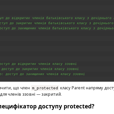
уп до відкритих членів батьківського класу з дочірнього 
ступ до закритих членів батьківського класу з дочірнього
оступ до захищених членів батьківського класу з дочірньо
оступ до відкритих членів класу ззовні
 доступ до закритих членів класу ззовні
о: доступ до захищених членів класу ззовні
ачити, що член
класу Parent напряму дос
m_protected
 для членів ззовні — закритий.
пецифікатор доступу protected?