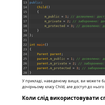
13
public
:
14
Child
(
)
15
{
16
m_public
=
1
;
// дозволено: дост
17
m_private
=
2
;
// заборонено: до
18
m_protected
=
3
;
// дозволено: д
19
}
20
}
;
21
22
int
main
(
)
23
{
24
Parent
parent
;
25
parent
.
m_public
=
1
;
// дозволено: д
26
parent
.
m_private
=
2
;
// заборонено:
27
parent
.
m_protected
=
3
;
// заборонен
28
}
У прикладі, наведеному вище, ви можете б
дочірньому класу Child, але доступ до нього
Коли слід використовувати с