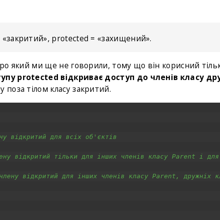
= «закритий», protected = «захищений».
про який ми ще не говорили, тому що він корисний тіль
пу protected відкриває доступ до членів класу др
ну поза тілом класу закритий.
ну відкритий для всіх об'єктів
ену відкритий тільки для інших членів класу Parent і для
члену відкритий для інших членів класу Parent, дружніх к