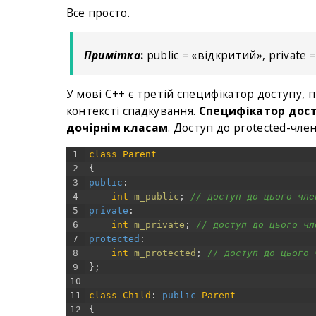
Все просто.
Примітка
:
public = «відкритий», private 
У мові C++ є третій специфікатор доступу, 
контексті спадкування.
Специфікатор досту
дочірнім класам
. Доступ до protected-чле
1
class
Parent
2
{
3
public
:
4
int
m_public
;
// доступ до цього чле
5
private
:
6
int
m_private
;
// доступ до цього чл
7
protected
:
8
int
m_protected
;
// доступ до цього 
9
}
;
10
11
class
Child
:
public
Parent
12
{