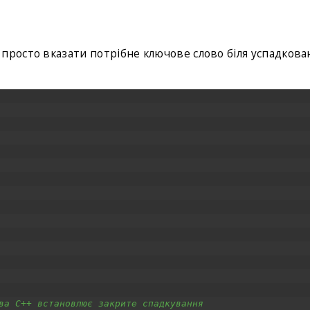
просто вказати потрібне ключове слово біля успадкова
ва C++ встановлює закрите спадкування