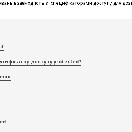
дувань взаємодіють зі специфікаторами доступу для доз
ed
ецифікатор доступу protected?
енів
ted