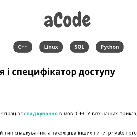
aCode
aCode
C++
Linux
SQL
Python
я і специфікатор доступу
 як працює
спадкування
в мові C++. У всіх наших прикл
тип спадкування, а також два інших типи: private і pro