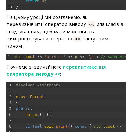
10
return
0
;
11
}
На цьому уроці ми розглянемо, як
перевизначити оператор виводу
для класів з
<<
спадкуванням, щоб мати можливість
використовувати оператор
наступним
<<
чином:
1
std
::
cout
<<
"p is a "
<<
p
<<
'\n'
;
// набагато к
Почнемо зі звичайного
перевантаження
оператора виводу <<
:
1
#include <iostream>
2
3
class
Parent
4
{
5
public
:
6
Parent
(
)
{
}
7
8
virtual
void
print
(
)
const
{
std
::
cout
<<
"Pa