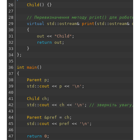
26
Child
(
)
{
}
27
28
// Перевизначення методу print() для роботи з
29
virtual
std
::
ostream
&
print
(
std
::
ostream
&
out
30
{
31
out
<<
"Child"
;
32
return
out
;
33
}
34
}
;
35
36
int
main
(
)
37
{
38
Parent
p
;
39
std
::
cout
<<
p
<<
'\n'
;
40
41
Child
ch
;
42
std
::
cout
<<
ch
<<
'\n'
;
// зверніть увагу, в
43
44
Parent
&pref 
=
ch
;
45
std
::
cout
<<
pref
<<
'\n'
;
46
47
return
0
;