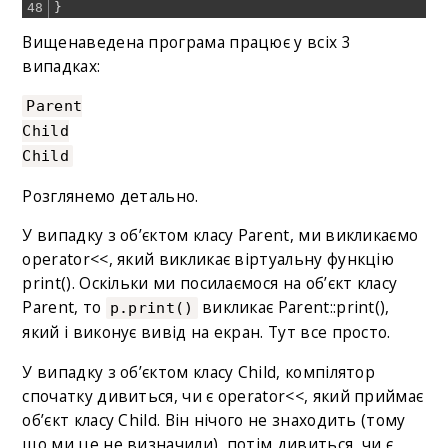
48
}
Вищенаведена програма працює у всіх 3
випадках:
Parent
Child
Child
Розглянемо детально.
У випадку з об’єктом класу Parent, ми викликаємо
operator<<, який викликає віртуальну функцію
print(). Оскільки ми посилаємося на об’єкт класу
Parent, то
викликає Parent::print(),
p.print()
який і виконує вивід на екран. Тут все просто.
У випадку з об’єктом класу Child, компілятор
спочатку дивиться, чи є operator<<, який приймає
об’єкт класу Child. Він нічого не знаходить (тому
що ми це не визначили), потім дивиться, чи є