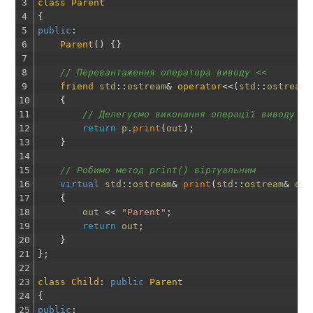
3
class
Parent
4
{
5
public
:
6
Parent
(
)
{
}
7
8
// Перевантаження оператора виводу <<
9
friend
std
::
ostream
&
operator
<<
(
std
::
ostream
10
{
11
// Делегуємо виконання операції виводу ме
12
return
p
.
print
(
out
)
;
13
}
14
15
// Робимо метод print() віртуальним
16
virtual
std
::
ostream
&
print
(
std
::
ostream
&
out
17
{
18
out
<<
"Parent"
;
19
return
out
;
20
}
21
}
;
22
23
class
Child
:
public
Parent
24
{
25
public
: