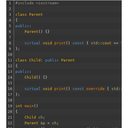
1
#include <iostream>
2
3
class
Parent
4
{
5
public
:
6
Parent
(
)
{
}
7
8
virtual
void
print
(
)
const
{
std
::
cout
<<
"Pa
9
}
;
10
11
class
Child
:
public
Parent
12
{
13
public
:
14
Child
(
)
{
}
15
16
virtual
void
print
(
)
const
override
{
std
::
co
17
}
;
18
19
int
main
(
)
20
{
21
Child
ch
;
22
Parent
&p 
=
ch
;