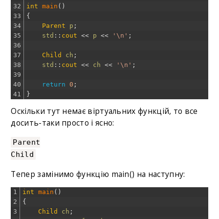
32
int
main
(
)
33
{
34
Parent
p
;
35
std
::
cout
<<
p
<<
'\n'
;
36
37
Child
ch
;
38
std
::
cout
<<
ch
<<
'\n'
;
39
40
return
0
;
41
}
Оскільки тут немає віртуальних функцій, то все
досить-таки просто і ясно:
Parent
Child
Тепер замінимо функцію main() на наступну:
1
int
main
(
)
2
{
3
Child
ch
;