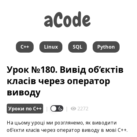
aCode
aCode
C++
Linux
SQL
Python
Урок №180. Вивід об’єктів
класів через оператор
виводу
Уроки по С++
|
|
2272
На цьому уроці ми розглянемо, як виводити
об’єкти класів через оператор виводу в мові С++.