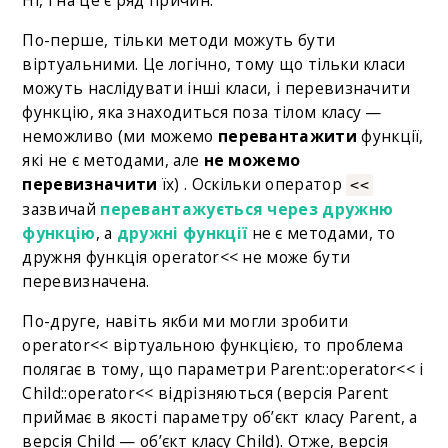
Ні, і на це є ряд причин.
По-перше, тільки методи можуть бути
віртуальними. Це логічно, тому що тільки класи
можуть наслідувати інші класи, і перевизначити
функцію, яка знаходиться поза тілом класу —
неможливо (ми можемо
перевантажити
функції,
які не є методами, але
не можемо
перевизначити
їх) . Оскільки оператор
<<
зазвичай
перевантажується через дружню
функцію
, а
дружні функції
не є методами, то
дружня функція operator<< не може бути
перевизначена.
По-друге, навіть якби ми могли зробити
operator<< віртуальною функцією, то проблема
полягає в тому, що параметри Parent::operator<< і
Child::operator<< відрізняються (версія Parent
приймає в якості параметру об’єкт класу Parent, а
версія Child — об’єкт класу Child). Отже, версія