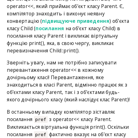
operator<<, який приймає об’єкт класу Parent. Є,
компілятор знаходить і виконує неявну
конвертацію (
підвищуюче приведення
) об’єкта
класу Child (
посилання
на об’єкт класу Child) в
посилання класу Parent і викликає віртуальну
функцію print(), яка, в свою чергу, викликає
перевизначення Child::print().
Зверніть увагу, нам не потрібно записувати
перевантаження operator<< в кожному
дочірньому класі! Перевантаження, яке
знаходиться в класі Parent, відмінно працює як з
об’єктами класу Parent, так і з об’єктами будь-
якого дочірнього класу (який наслідує клас Parent)!
В останньому випадку компілятор зіставляє
посилання
з operator<< класу Parent.
pref
Викликається віртуальна функція print(). Оскільки
посилання
фактично вказує на об’єкт класу
pref