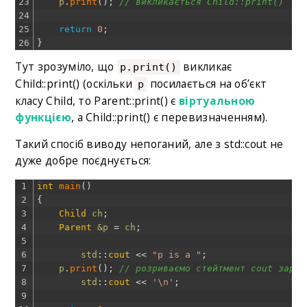
23
p
.
print
(
)
;
// викликається Child::print()
24
25
return
0
;
26
}
Тут зрозуміло, що
викликає
p.print()
Child::print() (оскільки
посилається на об’єкт
p
класу Child, то Parent::print() є
віртуальною
функцією
, а Child::print() є перевизначенням).
Такий спосіб виводу непоганий, але з std::cout не
дуже добре поєднується:
1
int
main
(
)
2
{
3
Child
ch
;
4
Parent
&p 
=
ch
;
5
6
std
::
cout
<<
"p is a "
;
7
p
.
print
(
)
;
// розриваємо стейтмент cout зарад
8
std
::
cout
<<
'\n'
;
9