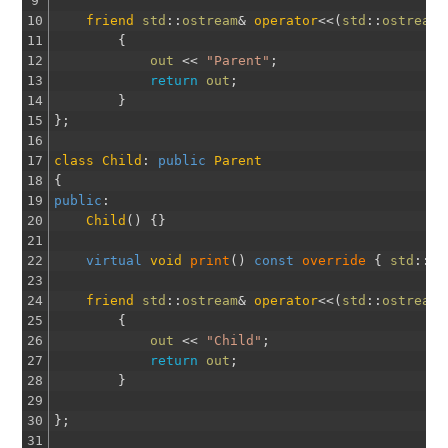
9
10
friend
std
::
ostream
&
operator
<<
(
std
::
ostream
11
{
12
out
<<
"Parent"
;
13
return
out
;
14
}
15
}
;
16
17
class
Child
:
public
Parent
18
{
19
public
:
20
Child
(
)
{
}
21
22
virtual
void
print
(
)
const
override
{
std
::
co
23
24
friend
std
::
ostream
&
operator
<<
(
std
::
ostream
25
{
26
out
<<
"Child"
;
27
return
out
;
28
}
29
30
}
;
31