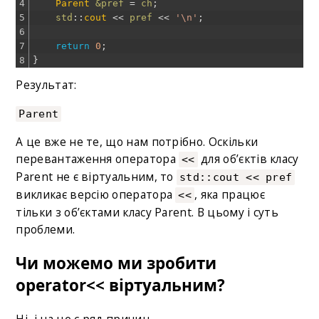
4
Parent
&pref 
=
ch
;
5
std
::
cout
<<
pref
<<
'\n'
;
6
7
return
0
;
8
}
Результат:
Parent
А це вже не те, що нам потрібно. Оскільки
перевантаження оператора
для об’єктів класу
<<
Parent не є віртуальним, то
std::cout << pref
викликає версію оператора
, яка працює
<<
тільки з об’єктами класу Parent. В цьому і суть
проблеми.
Чи можемо ми зробити
operator<< віртуальним?