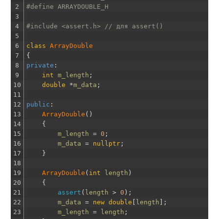
2
#define ARRAYDOUBLE_H
3
4
#include <assert.h> // для assert()
5
6
class
ArrayDouble
7
{
8
private
:
9
int
m_length
;
10
double
*
m_data
;
11
12
public
:
13
ArrayDouble
(
)
14
{
15
m_length
=
0
;
16
m_data
=
nullptr
;
17
}
18
19
ArrayDouble
(
int
length
)
20
{
21
assert
(
length
>
0
)
;
22
m_data
=
new
double
[
length
]
;
23
m_length
=
length
;