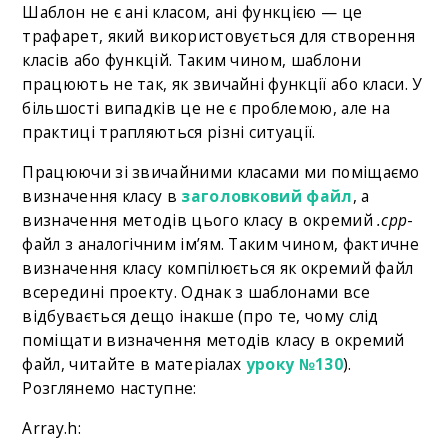
Шаблон не є ані класом, ані функцією — це
трафарет, який використовується для створення
класів або функцій. Таким чином, шаблони
працюють не так, як звичайні функції або класи. У
більшості випадків це не є проблемою, але на
практиці трапляються різні ситуації.
Працюючи зі звичайними класами ми поміщаємо
визначення класу в
заголовковий файл
, а
визначення методів цього класу в окремий
.cpp
-
файл з аналогічним ім’ям. Таким чином, фактичне
визначення класу компілюється як окремий файл
всередині проекту. Однак з шаблонами все
відбувається дещо інакше (про те, чому слід
поміщати визначення методів класу в окремий
файл, читайте в матеріалах
уроку №130
).
Розглянемо наступне:
Array.h: