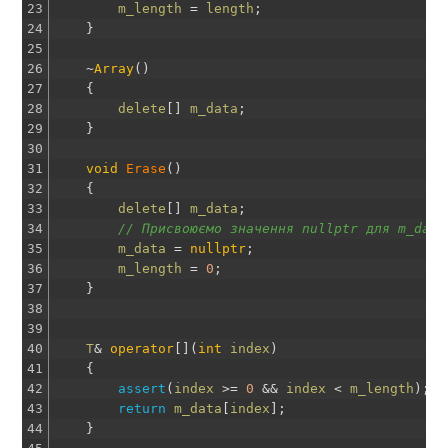
23
m_length
=
length
;
24
}
25
26
~
Array
(
)
27
{
28
delete
[
]
m_data
;
29
}
30
31
void
Erase
(
)
32
{
33
delete
[
]
m_data
;
34
// Присвоюємо значення nullptr для m_data
35
m_data
=
nullptr
;
36
m_length
=
0
;
37
}
38
39
40
T
&
operator
[
]
(
int
index
)
41
{
42
assert
(
index
>=
0
&&
index
<
m_length
)
;
43
return
m_data
[
index
]
;
44
}