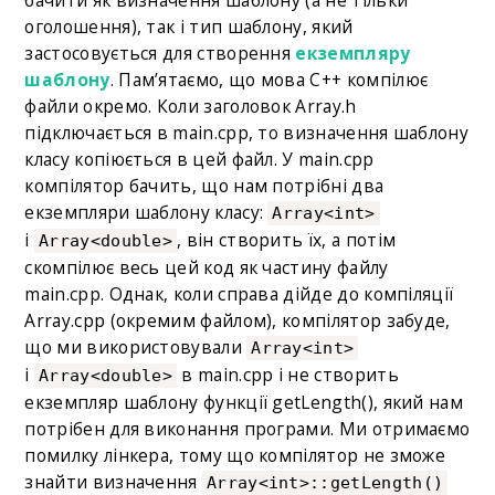
оголошення), так і тип шаблону, який
застосовується для створення
екземпляру
шаблону
. Пам’ятаємо, що мова C++ компілює
файли окремо. Коли заголовок Array.h
підключається в main.cpp, то визначення шаблону
класу копіюється в цей файл. У main.cpp
компілятор бачить, що нам потрібні два
екземпляри шаблону класу:
Array<int>
і
, він створить їх, а потім
Array<double>
скомпілює весь цей код як частину файлу
main.cpp. Однак, коли справа дійде до компіляції
Array.cpp (окремим файлом), компілятор забуде,
що ми використовували
Array<int>
і
в main.cpp і не створить
Array<double>
екземпляр шаблону функції getLength(), який нам
потрібен для виконання програми. Ми отримаємо
помилку лінкера, тому що компілятор не зможе
знайти визначення
Array<int>::getLength()