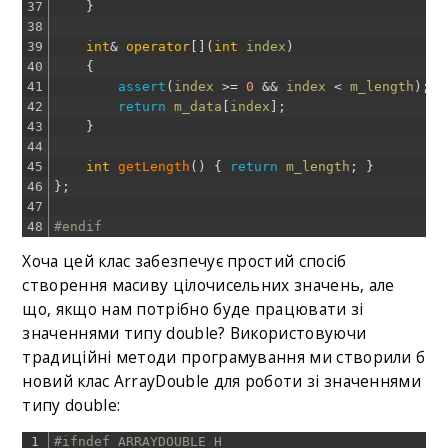
37
}
38
39
int
&
operator
[
]
(
int
index
)
40
{
41
assert
(
index
>=
0
&&
index
<
m_length
)
;
42
return
m_data
[
index
]
;
43
}
44
45
int
getLength
(
)
{
return
m_length
;
}
46
}
;
47
48
#endif
Хоча цей клас забезпечує простий спосіб
створення масиву цілочисельних значень, але
що, якщо нам потрібно буде працювати зі
значеннями типу double? Використовуючи
традиційні методи програмування ми створили б
новий клас ArrayDouble для роботи зі значеннями
типу double:
1
#ifndef ARRAYDOUBLE_H