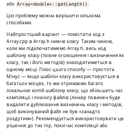
або
.
Array<double>::getLength()
Цю проблему можна вирішити кількома
способами.
Найпростіший варіант — помістити код з
Array.cpp в Array.h нижче класу. Таким чином,
коли ми підключатимемо Array.h, весь код
шаблону класу (повне оголошення і визначення як
класу, так і його методів) знаходитиметься в
одному місці. Плюс цього способу — простота.
Мінус — якщо шаблон класу використовується в
багатьох місцях, то ми отримаємо багато
локальних копій шаблону класу, що збільшить час
компіляції і лінкінгу файлів (лінкер повинен буде
видалити дублювання визначень класу і методів,
щоб виконуваний файл не був «занадто
роздутим»). Рекомендується використовувати це
рішення до тих пір, поки час компіляції або