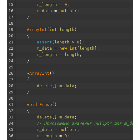
15
m_length
=
0
;
16
m_data
=
nullptr
;
17
}
18
19
ArrayInt
(
int
length
)
20
{
21
assert
(
length
>
0
)
;
22
m_data
=
new
int
[
length
]
;
23
m_length
=
length
;
24
}
25
26
~
ArrayInt
(
)
27
{
28
delete
[
]
m_data
;
29
}
30
31
void
Erase
(
)
32
{
33
delete
[
]
m_data
;
34
// Присвоюємо значення nullptr для m_data
35
m_data
=
nullptr
;
36
m_length
=
0
;