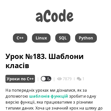
aCode
aCode
C++
Linux
SQL
Python
Урок №183. Шаблони
класів
Уроки по С++
|
|
7879
ǀ
1
На попередніх уроках ми дізналися, як за
допомогою
шаблонів функцій
зробити одну
версію функції, яка працюватиме з різними
типами даних. Хоча це значний крок на шляху до