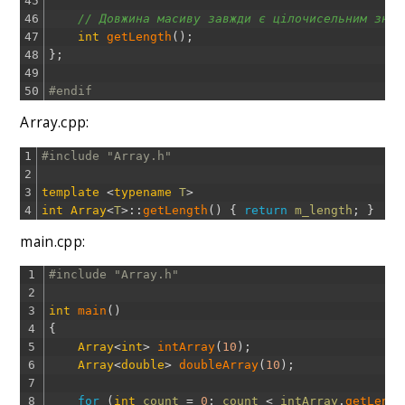
45
46
// Довжина масиву завжди є цілочисельним знач
47
int
getLength
(
)
;
48
}
;
49
50
#endif
Array.cpp:
1
#include "Array.h"
2
3
template
<
typename
T
>
4
int
Array
<
T
>
::
getLength
(
)
{
return
m_length
;
}
main.cpp:
1
#include "Array.h"
2
3
int
main
(
)
4
{
5
Array
<
int
>
intArray
(
10
)
;
6
Array
<
double
>
doubleArray
(
10
)
;
7
8
for
(
int
count
=
0
;
count
<
intArray
.
getLengt