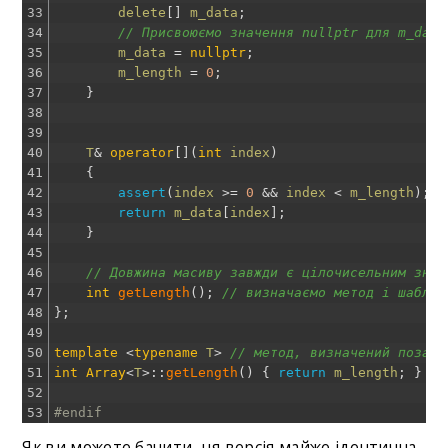
33
delete
[
]
m_data
;
34
// Присвоюємо значення nullptr для m_data
35
m_data
=
nullptr
;
36
m_length
=
0
;
37
}
38
39
40
T
&
operator
[
]
(
int
index
)
41
{
42
assert
(
index
>=
0
&&
index
<
m_length
)
;
43
return
m_data
[
index
]
;
44
}
45
46
// Довжина масиву завжди є цілочисельним знач
47
int
getLength
(
)
;
// визначаємо метод і шаблон
48
}
;
49
50
template
<
typename
T
>
// метод, визначений поза т
51
int
Array
<
T
>
::
getLength
(
)
{
return
m_length
;
}
//
52
53
#endif
Як ви можете бачити, ця версія майже ідентична