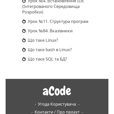
Урок №4. Встановлення IDE
(Інтегрованого Середовища
Розробки)
Урок №11. Структура програм
Урок №84. Вказівники
Що таке Linux?
Що таке bash в Linux?
Що таке SQL та БД?
aCode
-
Угода Користувача
-
-
Контакти / Про проєкт
-