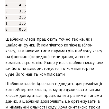
4 4.5
3 3.5
2 2.5
1 1.5
0 0.5
Шаблони класів працюють точно так же, як і
шаблони функцій: компілятор копіює шаблон
класу, замінюючи типи параметрів шаблону класу
на фактичні (передані) типи даних, а потім
компілює цю копію. Якщо у вас є шаблон класу, але
ви його не використовуєте, то компілятор не
буде його навіть компілювати.
Шаблони класів ідеально підходять для реалізації
контейнерних класів, тому що дуже часто таким
класам доводиться працювати з різними типами
даних, а шаблони дозволяють це організувати в
мінімальній кількості коду. Хоча синтаксис трохи