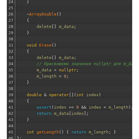
24
}
25
26
~
ArrayDouble
(
)
27
{
28
delete
[
]
m_data
;
29
}
30
31
void
Erase
(
)
32
{
33
delete
[
]
m_data
;
34
// Присвоюємо значення nullptr для m_data
35
m_data
=
nullptr
;
36
m_length
=
0
;
37
}
38
39
double
&
operator
[
]
(
int
index
)
40
{
41
assert
(
index
>=
0
&&
index
<
m_length
)
;
42
return
m_data
[
index
]
;
43
}
44
45
int
getLength
(
)
{
return
m_length
;
}
46
}
;