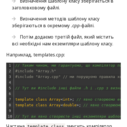
Визначення шаблону класу зберігається в
заголовковому файлі.
Визначення методів шаблону класу
зберігаються в окремому
.cpp
-файлі.
Потім додаємо третій файл, який містить
всі необхідні нам екземпляри шаблону класу.
Наприклад, templates.cpp:
1
// Таким чином, ми гарантуємо, що компілятор поба
2
#include "Array.h"
3
#include "Array.cpp" // ми порушуємо правила хоро
4
5
// Тут ви #include інші файли .h і .cpp з визначе
6
7
template
class
Array
<
int
>
;
// явно створюємо екзе
8
template
class
Array
<
double
>
;
// явно створюємо е
9
10
// Тут ви явно створюєте інші екземпляри шаблонів
Частина
змусить компілятор
template class