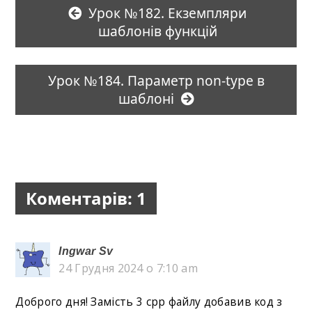
Урок №182. Екземпляри
шаблонів функцій
Урок №184. Параметр non-type в
шаблоні
Коментарів: 1
Ingwar Sv
24 Грудня 2024 о 7:10 am
Доброго дня! Замість 3 срр файлу добавив код з