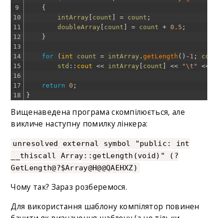
9
{
10
intArray
[
count
]
=
count
;
11
doubleArray
[
count
]
=
count
+
0.5
;
12
}
13
14
for
(
int
count
=
intArray
.
getLength
(
)
-
1
;
coun
15
std
::
cout
<<
intArray
[
count
]
<<
"\t"
<<
d
16
17
return
0
;
18
}
Вищенаведена програма скомпілюється, але
викличе наступну помилку лінкера:
unresolved external symbol "public: int
__thiscall Array::getLength(void)" (?
GetLength@?$Array@H@@QAEHXZ)
Чому так? Зараз розберемося.
Для використання шаблону компілятор повинен
бачити як визначення шаблону (а не тільки