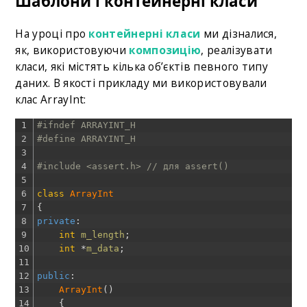
Шаблони і контейнерні класи
На уроці про
контейнерні класи
ми дізналися,
як, використовуючи
композицію
, реалізувати
класи, які містять кілька об’єктів певного типу
даних. В якості прикладу ми використовували
клас ArrayInt:
1
#ifndef ARRAYINT_H
2
#define ARRAYINT_H
3
4
#include <assert.h> // для assert()
5
6
class
ArrayInt
7
{
8
private
:
9
int
m_length
;
10
int
*
m_data
;
11
12
public
:
13
ArrayInt
(
)
14
{