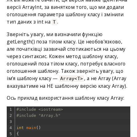
версії ArrayInt, за винятком того, що ми додали
оголошення параметра шаблону класу і змінили
тип даних з int на
.
T
Зверніть увагу, ми визначили функцію
getLength() поза тілом класу. Це необов’язково,
але початківці зазвичай спотикаються на цьому
через синтаксис. Кожен метод шаблону класу,
оголошений поза тілом класу, потребує власного
оголошення шаблону. Також зверніть увагу, що
ім’я шаблону класу —
, а не Array (Array
Array<T>
вказуватиме на НЕ шаблонну версію класу Array).
Ось приклад використання шаблону класу Array:
1
#include <iostream>
2
#include "Array.h"
3
4
int
main
(
)
5
{