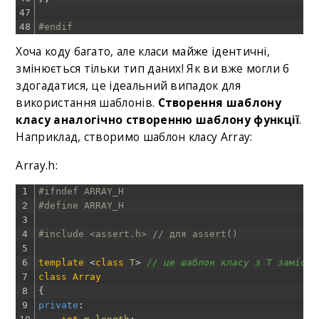
47
48
#endif
Хоча коду багато, але класи майже ідентичні,
змінюється тільки тип даних! Як ви вже могли б
здогадатися, це ідеальний випадок для
використання шаблонів.
Створення шаблону
класу аналогічно створенню шаблону функції
.
Наприклад, створимо шаблон класу Array:
Array.h:
1
#ifndef ARRAY_H
2
#define ARRAY_H
3
4
#include <assert.h> // для assert()
5
6
template
<
class
T
>
// це шаблон класу з T замість
7
class
Array
8
{
9
private
: