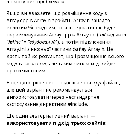
лінкінгу не є проблемою.
Якщо ви вважаєте, що розміщення коду з
Array.cpp в Array.h зробить Array.h занадто
великим/безладним, то альтернативою буде
перейменування Array.cpp в Array.inl (
.inl
від англ.
“
inl
ine” = “вбудований”
), а потім підключення
Array.inl з нижньої частини файлу Array.h. Це
дасть той же результат, що і розміщення всього
коду в заголовку, але таким чином код вийде
трохи чистішим.
Є ще одне рішення — підключення
.cpp
-файлів,
але цей варіант не рекомендується
використовувати через нестандартне
застосування директиви #include.
Ще один альтернативний варіант —
використовувати підхід трьох файлів
: