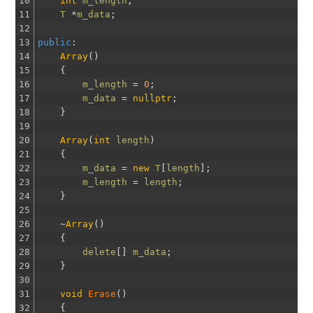
10
int
m_length
;
11
T
*
m_data
;
12
13
public
:
14
Array
(
)
15
{
16
m_length
=
0
;
17
m_data
=
nullptr
;
18
}
19
20
Array
(
int
length
)
21
{
22
m_data
=
new
T
[
length
]
;
23
m_length
=
length
;
24
}
25
26
~
Array
(
)
27
{
28
delete
[
]
m_data
;
29
}
30
31
void
Erase
(
)
32
{