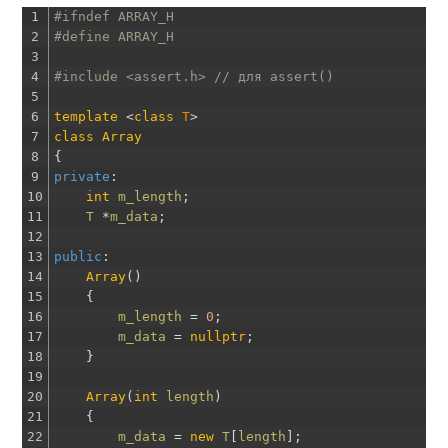
1
#ifndef ARRAY_H
2
#define ARRAY_H
3
4
#include <assert.h> // для assert()
5
6
template
<
class
T
>
7
class
Array
8
{
9
private
:
10
int
m_length
;
11
T
*
m_data
;
12
13
public
:
14
Array
(
)
15
{
16
m_length
=
0
;
17
m_data
=
nullptr
;
18
}
19
20
Array
(
int
length
)
21
{
22
m_data
=
new
T
[
length
]
;