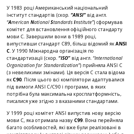
У 1983 році Американський національний
інститут стандартів (скор.
“ANSI”
від англ.
“
A
merican
N
ational
S
tandards
I
nstitute”
) сформував
комітет для встановлення офіційного стандарту
мови C. Завершили вони в 1989 році,
випустивши стандарт C89, більш відомий як
ANSI
C
. У 1990 Міжнародна організація по
стандартизації (скор.
“ISO”
від англ.
“International
Organization for Standardization”
) прийняла ANSI C
(з невеликими змінами). Ця версія C стала відома
як
C90
. Після цього всі компілятори адаптувалися
під вимоги ANSI C/C90 і програми, в яких
потрібна була максимальна кросплатформність,
писалися уже згідно з вказаними стандартами.
У 1999 році комітет ANSI випустив нову версію
мови C, яка отримала назву
C99
. Вона перейняла
багато особливостей, які вже були реалізовані в