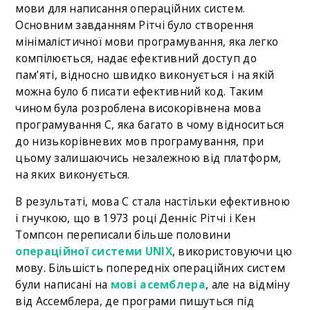
мови для написання операційних систем.
Основним завданням Рітчі було створення
мінімалістичної мови програмування, яка легко
компілюється, надає ефективний доступ до
пам’яті, відносно швидко виконується і на якій
можна було б писати ефективний код. Таким
чином була розроблена високорівнена мова
програмування С, яка багато в чому відноситься
до низькорівневих мов програмування, при
цьому залишаючись незалежною від платформ,
на яких виконується.
В результаті, мова C стала настільки ефективною
і гнучкою, що в 1973 році Денніс Рітчі і Кен
Томпсон переписали більше половини
операційної системи UNIX
, використовуючи цю
мову. Більшість попередніх операційних систем
були написані на
мові асемблера
, але на відміну
від Ассемблера, де програми пишуться під