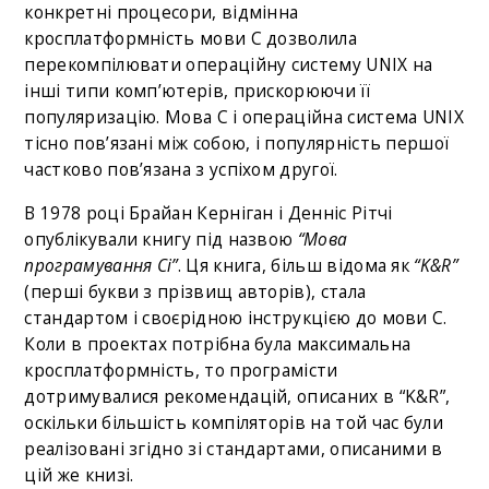
конкретні процесори, відмінна
кросплатформність мови C дозволила
перекомпілювати операційну систему UNIX на
інші типи комп’ютерів, прискорюючи її
популяризацію. Мова C і операційна система UNIX
тісно пов’язані між собою, і популярність першої
частково пов’язана з успіхом другої.
В 1978 році Брайан Керніган і Денніс Рітчі
опублікували книгу під назвою
“Мова
програмування Сі”
. Ця книга, більш відома як
“K&R”
(перші букви з прізвищ авторів), стала
стандартом і своєрідною інструкцією до мови С.
Коли в проектах потрібна була максимальна
кросплатформність, то програмісти
дотримувалися рекомендацій, описаних в “K&R”,
оскільки більшість компіляторів на той час були
реалізовані згідно зі стандартами, описаними в
цій же книзі.