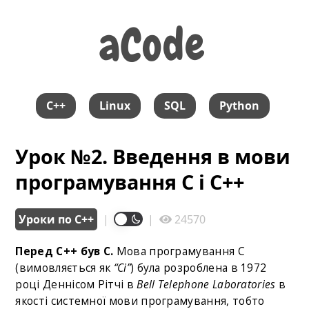
aCode
aCode
C++
Linux
SQL
Python
Урок №2. Введення в мови
програмування С і С++
Уроки по С++
|
|
24570
Перед C++ був C.
Мова програмування C
(вимовляється як
“Сі”
) була розроблена в 1972
році Деннісом Рітчі в
Bell Telephone Laboratories
в
якості системної мови програмування, тобто