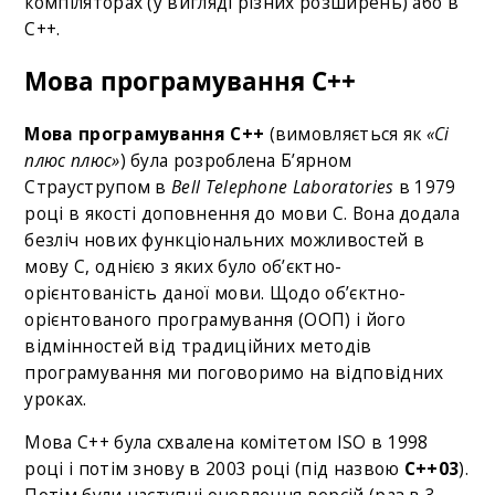
компіляторах (у вигляді різних розширень) або в
C++.
Мова програмування C++
Мова програмування C++
(вимовляється як
«Сі
плюс плюс»
) була розроблена Б’ярном
Страуструпом в
Bell Telephone Laboratories
в 1979
році в якості доповнення до мови C. Вона додала
безліч нових функціональних можливостей в
мову С, однією з яких було об’єктно-
орієнтованість даної мови. Щодо об’єктно-
орієнтованого програмування (ООП) і його
відмінностей від традиційних методів
програмування ми поговоримо на відповідних
уроках.
Мова C++ була схвалена комітетом ISO в 1998
році і потім знову в 2003 році (під назвою
C++03
).