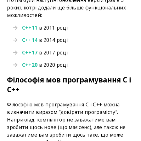
Потім були наступні оновлення версій (раз в 3
роки), котрі додали ще більше функціональних
можливостей:
C++11
в 2011 році;
C++14
в 2014 році;
C++17
в 2017 році;
С++20
в 2020 році.
Філософія мов програмування С і
С++
Філософію мов програмування С і C++ можна
визначити виразом “довіряти програмісту”.
Наприклад, компілятор не заважатиме вам
зробити щось нове (що має сенс), але також не
заважатиме вам зробити щось таке, що може