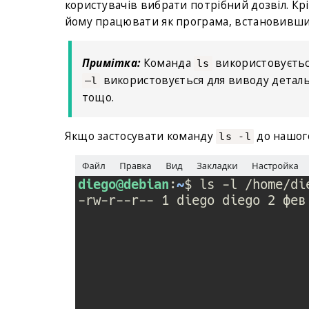
користувачів вибрати потрібний дозвіл. Кр
йому працювати як програма, встановивш
Примітка:
Команда
використовується
ls
використовується для виводу детальн
–l
тощо.
Якщо застосувати команду
до нашог
ls -l