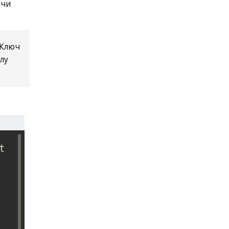
ючи
 Ключ
лу