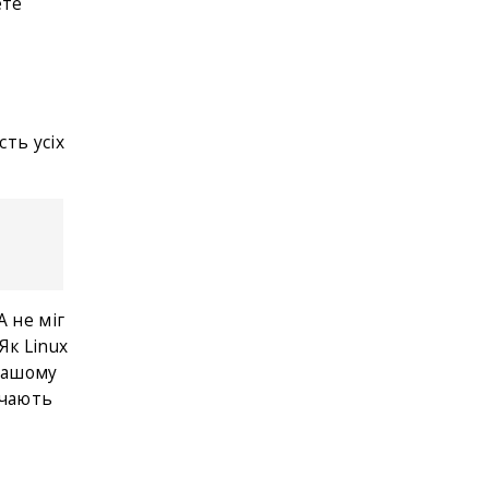
ете
сть усіх
А не міг
Як Linux
 вашому
ачають