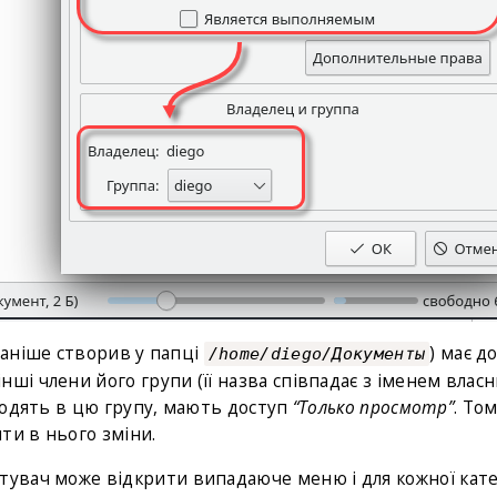
раніше створив у папці
) має д
/home/diego/Документы
к інші члени його групи (її назва співпадає з іменем влас
 входять в цю групу, мають доступ
“Только просмотр”
. То
ти в нього зміни.
тувач може відкрити випадаюче меню і для кожної кате