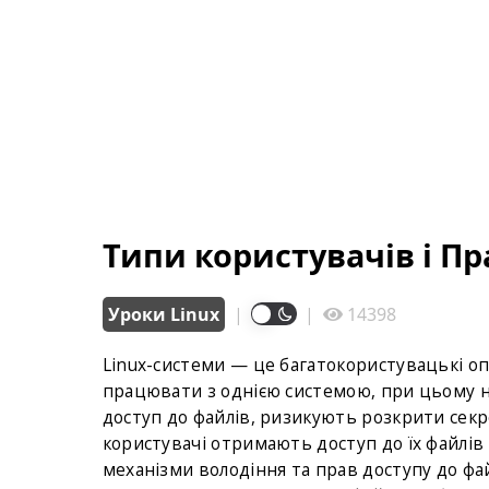
Типи користувачів і Пр
Уроки Linux
|
|
14398
Linux-системи — це багатокористувацькі оп
працювати з однією системою, при цьому н
доступ до файлів, ризикують розкрити секр
користувачі отримають доступ до їх файлів
механізми володіння та прав доступу до фай