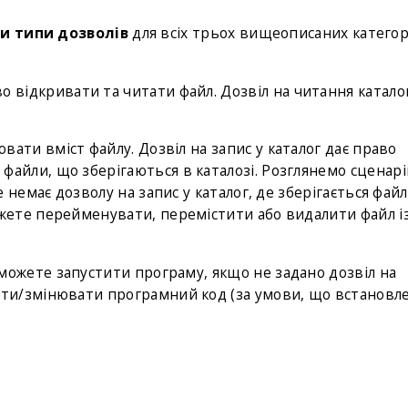
и типи дозволів
для всіх трьох вищеописаних категор
во відкривати та читати файл. Дозвіл на читання катало
вати вміст файлу. Дозвіл на запис у каталог дає право
айли, що зберігаються в каталозі. Розглянемо сценарій
е немає дозволу на запис у каталог, де зберігається файл
ожете перейменувати, перемістити або видалити файл і
 зможете запустити програму, якщо не задано дозвіл на
ити/змінювати програмний код (за умови, що встановле