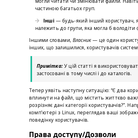
могли читати чи змінювати файли. Навіт
частиною багатьох груп.
Інші
— будь-який інший користувач, як
належить до групи, яка могла б володіти 
Іншими словами,
Власник
— це один корист
інших, що залишилися, користувачів систем
Примітка:
У цій статті я використовуват
застосовані в тому числі і до каталогів.
Тепер уявіть наступну ситуацію: “Є два кори
вплинути на файл, що містить життєво важл
розрізняє дані категорії користувачів?”. Н
комп’ютері з Linux, переглядав ваші зображ
поведінку користувачів.
Права доступу/Дозволи