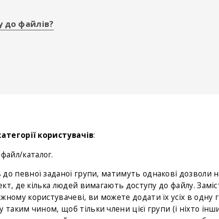
у до файлів?
категорії користувачів
:
файл/каталог.
 до певної заданої групи, матимуть однакові дозволи н
ект, де кілька людей вимагають доступу до файлу. Заміс
ному користувачеві, ви можете додати їх усіх в одну г
таким чином, щоб тільки члени цієї групи (і ніхто інш