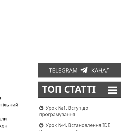
TELEGRAM
КАНАЛ
ТОП СТАТТІ
м
спільний
Урок №1. Вступ до
програмування
али
Урок №4. Встановлення IDE
ожен