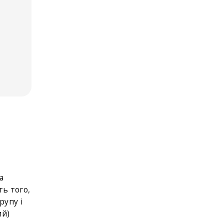
а
ть того,
рупу і
ий)