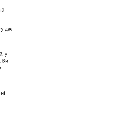
ій
гу дає
, у
. Ви
з
ні