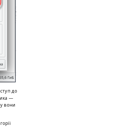
оступ до
ника —
му вони
горії