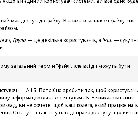
ь якщо ви єдиний користувач системи, ви все одно буд
ий має доступ до файлу. Він не є власником файлу і не
файлом.
увач,
Група
— це декілька користувачів, а
Інші
— сукупні
и.
иму загальний термін “файл”, але всі дії можуть бути
стувачі — А і Б. Потрібно зробити так, щоб користувач 
иву інформацію/дані користувача Б. Виникає питання: “
априклад, ви не хочете, щоб ваш колега, який працює на
ення. Ось тут і стають у нагоді права доступу, що визн