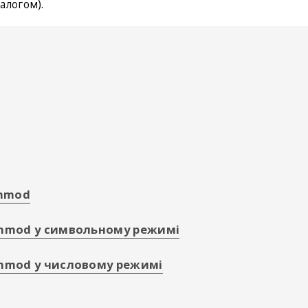
алогом).
chmod
hmod у символьному режимі
hmod у числовому режимі