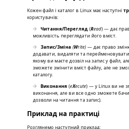
Кожен файл і каталог в Linux має наступні
тр
користувачів:
Читання/Перегляд
(
R
ead
) — дає пра
можливість переглядати його вміст.
Запис/Зміна
(
W
rite)
— дає право зміню
додавати, видаляти та перейменовувати ф
якому ви маєте дозвіл на запис у файл, ал
зможете змінити вміст файлу, але не зм
каталогу.
Виконання
(
e
X
ecute
) — у Linux ви не
виконання, але ви все одно зможете бач
дозволи на читання та запис).
Приклад на практиці
Розглянемо наступний приклад: