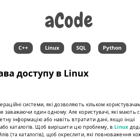
aCode
aCode
C++
Linux
SQL
Python
ава доступу в Linux
ераційні системи, які дозволяють кільком користувача
е заважаючи один одному. Але користувачі, які мають 
етну інформацію або навіть втратити дані, якщо інші
 або каталогів. Щоб вирішити цю проблему, в
Linux
дод
лів (та каталогів), щоб окреслити, які повноваження к