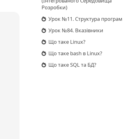
(Інтегрованого Середовища
Розробки)
Урок №11. Структура програм
Урок №84. Вказівники
Що таке Linux?
Що таке bash в Linux?
Що таке SQL та БД?