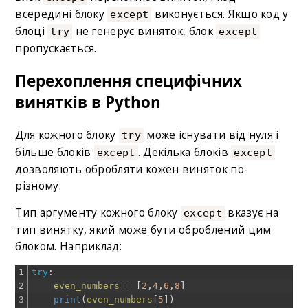
всередині блоку
виконується. Якщо код у
except
блоці
не генерує виняток, блок
try
except
пропускається.
Перехоплення специфічних
винятків в Python
Для кожного блоку
може існувати від нуля і
try
більше блоків
. Декілька блоків
except
except
дозволяють обробляти кожен виняток по-
різному.
Тип аргументу кожного блоку
вказує на
except
тип винятку, який може бути оброблений цим
блоком. Наприклад:
1
try
:
2
even_numbers
=
[
2
,
4
,
6
,
8
]
3
print
(
even_numbers
[
5
]
)