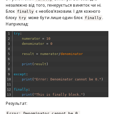
незалежно від того, генерується виняток чи ні.
Блок
є необов’язковим. І для кожного
finally
блоку
може бути лише один блок
.
try
finally
Наприклад:
1
try
:
2
numerator
=
10
3
denominator
=
0
4
5
result
=
numerator
/
denominator
6
7
print
(
result
)
8
9
except
:
10
print
(
"Error: Denominator cannot be 0."
)
11
12
finally
:
13
print
(
"This is finally block."
)
Результат:
Error: Denominator cannot be 0.