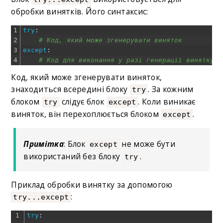
обробки винятків. Його синтаксис:
1
try
:
2
# Код, який може згенерувати виняток
3
except
:
4
# Код для виконання у разі генерації винятку
Код, який може згенерувати виняток,
знаходиться всередині блоку
. За кожним
try
блоком
слідує блок
. Коли виникає
try
except
виняток, він перехоплюється блоком
.
except
Примітка
: Блок
не може бути
except
використаний без блоку
.
try
Приклад обробки винятку за допомогою
:
try...except
1
try
: