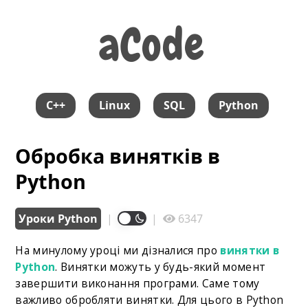
aCode
aCode
C++
Linux
SQL
Python
Обробка винятків в
Python
Уроки Python
|
|
6347
На минулому уроці ми дізналися про
винятки в
Python
. Винятки можуть у будь-який момент
завершити виконання програми. Саме тому
важливо обробляти винятки. Для цього в Python