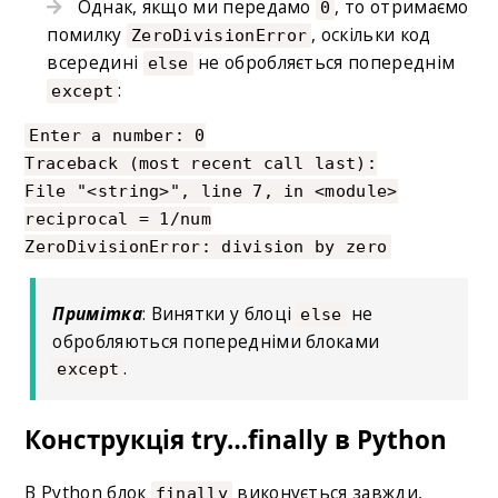
Однак, якщо ми передамо
, то отримаємо
0
помилку
, оскільки код
ZeroDivisionError
всередині
не обробляється попереднім
else
:
except
Enter a number: 0
Traceback (most recent call last):
File "<string>", line 7, in <module>
reciprocal = 1/num
ZeroDivisionError: division by zero
Примітка
: Винятки у блоці
не
else
обробляються попередніми блоками
.
except
Конструкція try…finally в Python
В Python блок
виконується завжди,
finally