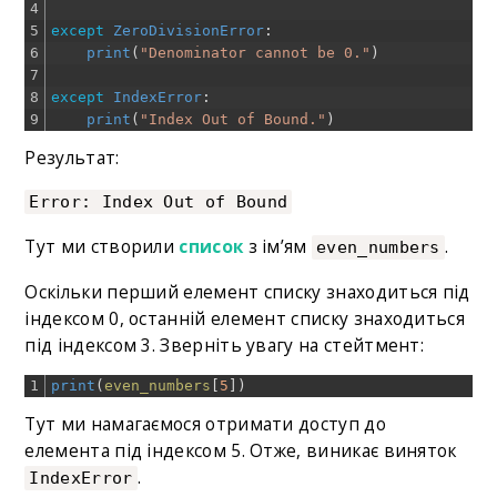
4
5
except
ZeroDivisionError
:
6
print
(
"Denominator cannot be 0."
)
7
8
except
IndexError
:
9
print
(
"Index Out of Bound."
)
Результат:
Error: Index Out of Bound
Тут ми створили
список
з ім’ям
.
even_numbers
Оскільки перший елемент списку знаходиться під
індексом 0, останній елемент списку знаходиться
під індексом 3. Зверніть увагу на стейтмент:
1
print
(
even_numbers
[
5
]
)
Тут ми намагаємося отримати доступ до
елемента під індексом 5. Отже, виникає виняток
.
IndexError