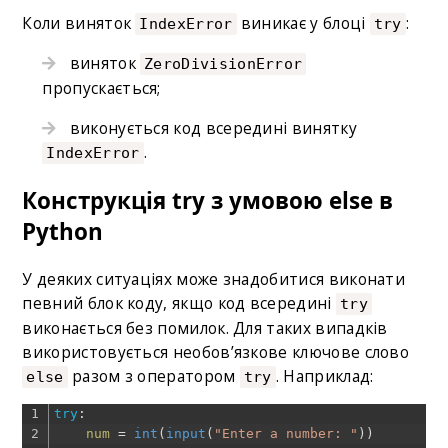
Коли виняток
виникає у блоці
:
IndexError
try
виняток
ZeroDivisionError
пропускається;
виконується код всередині винятку
.
IndexError
Конструкція try з умовою else в
Python
У деяких ситуаціях може знадобитися виконати
певний блок коду, якщо код всередині
try
виконається без помилок. Для таких випадків
використовується необов’язкове ключове слово
разом з оператором
. Наприклад:
else
try
1
try
:
2
num
=
int
(
input
(
"Enter a number: "
)
)