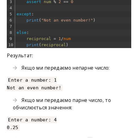
3
assert
num
%
2
==
0
4
5
except
:
6
print
(
"Not an even number!"
)
7
8
else
:
9
reciprocal
=
1
/
num
10
print
(
reciprocal
)
Результат:
Якщо ми передаємо непарне число:
Enter a number: 1
Not an even number!
Якщо ми передаємо парне число, то
обчислюється значення:
Enter a number: 4
0.25