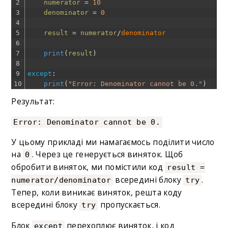
2
numerator
=
10
3
denominator
=
0
4
5
result
=
numerator
/
denominator
6
7
print
(
result
)
8
9
except
:
10
print
(
"Error: Denominator cannot be 0."
)
Результат:
Error: Denominator cannot be 0.
У цьому прикладі ми намагаємось поділити число
на
. Через це генерується виняток. Щоб
0
обробити виняток, ми помістили код
result =
всередині блоку
.
numerator/denominator
try
Тепер, коли виникає виняток, решта коду
всередині блоку
пропускається.
try
Блок
перехоплює виняток, і код
except