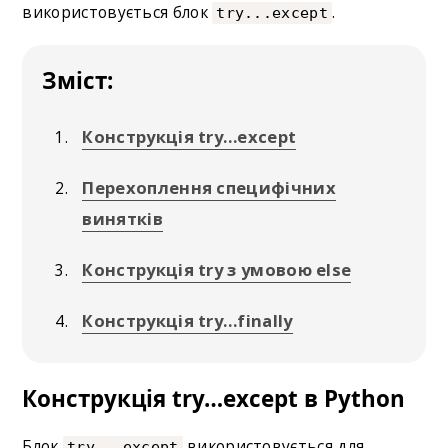
використовується блок
.
try...except
Зміст:
Конструкція try…except
Перехоплення специфічних
винятків
Конструкція try з умовою else
Конструкція try…finally
Конструкція try…except в Python
Блок
використовується для
try...except