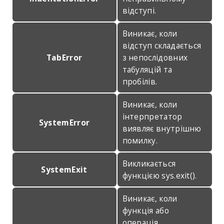
відступі.
Виникає, коли
відступ складається
TabError
з непослідовних
табуляцій та
пробілів.
Виникає, коли
інтерпретатор
SystemError
виявляє внутрішню
помилку.
Викликається
SystemExit
функцією sys.exit().
Виникає, коли
функція або
операція