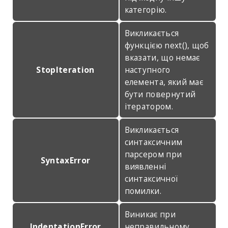
категорію.
Викликається
функцією next(), щоб
вказати, що немає
StopIteration
наступного
елемента, який має
бути повернутий
ітератором.
Викликається
синтаксичним
парсером при
SyntaxError
виявленні
синтаксичної
помилки.
Виникає при
IndentationError
неправильному