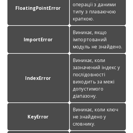
операції з даними
FloatingPointError
типу з плаваючою
крапкою.
Виникає, якщо
ImportError
імпортований
модуль не знайдено.
Виникає, коли
зазначений індекс у
послідовності
IndexError
виходить за межі
допустимого
діапазону.
Виникає, коли ключ
KeyError
не знайдено у
словнику.