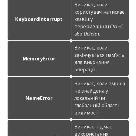
Виникає, коли
користувач натискає
KeyboardInterrupt
клавішу
переривання (
Ctrl+C
або
Delete
).
Виникає, коли
закінчується пам’ять
MemoryError
для виконання
операції.
Виникає, коли змінна
не знайдена у
NameError
локальній чи
глобальній області
видимості.
Виникає під час
використання