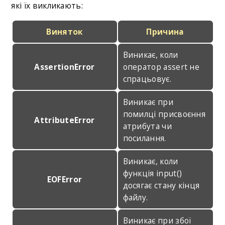
які їх викликають:
Виняток
Причина
Виникає, коли
AssertionError
оператор assert не
спрацьовує.
Виникає при
помилці присвоєння
AttributeError
атрибута чи
посилання.
Виникає, коли
функція input()
EOFError
досягає стану кінця
файлу.
Виникає при збої