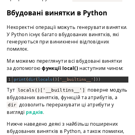
Вбудовані винятки в Python
Некоректні операції можуть генерувати винятки.
У Python існує багато вбудованих винятків, які
генеруються при виникненні відповідних
помилок.
Ми можемо переглянути всі вбудовані винятки
за допомогою
функції local()
наступним чином:
1
print
(
dir
(
locals
(
)
[
'__builtins__'
]
)
)
Тут
поверне модуль
locals()['__builtins__']
вбудованих винятків, функцій та атрибутів, а
дозволить перерахувати ці атрибути у
dir
вигляді
рядків
.
Нижче наведено деякі з найбільш поширених
вбудованих винятків в Python, а також помилки,