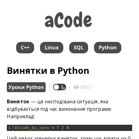
aCode
aCode
C++
Linux
SQL
Python
Винятки в Python
Уроки Python
|
|
4937
Виняток
— це несподівана ситуація, яка
відбувається під час виконання програми.
Наприклад:
1
divide_by_zero
=
7
/
0
Цей рядок згенерує виняток, тому що ділити на 0