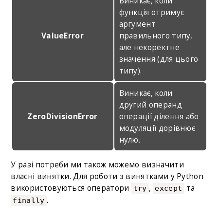
Виникає, коли
функція отримує
аргумент
ValueError
правильного типу,
але некоректне
значення (для цього
типу).
Виникає, коли
другий операнд
ZeroDivisionError
операції ділення або
модуляції дорівнює
нулю.
У разі потреби ми також можемо визначити
власні винятки. Для роботи з винятками у Python
використовуються оператори
,
та
try
except
.
finally