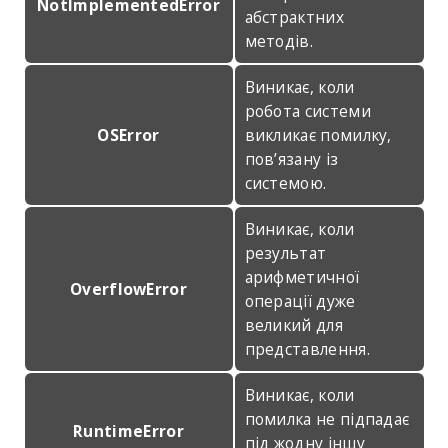
NotImplementedError
абстрактних
методів.
Виникає, коли
робота системи
OSError
викликає помилку,
пов’язану із
системою.
Виникає, коли
результат
арифметичної
OverflowError
операції дуже
великий для
представлення.
Виникає, коли
помилка не підпадає
RuntimeError
під жодну іншу