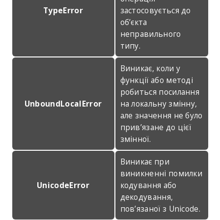
TypeError
застосовується до
об’єкта
неправильного
типу.
Виникає, коли у
функції або методі
робиться посилання
UnboundLocalError
на локальну змінну,
але значення не було
прив’язане до цієї
змінної.
Виникає при
виникненні помилки
UnicodeError
кодування або
декодування,
пов’язаної з Unicode.