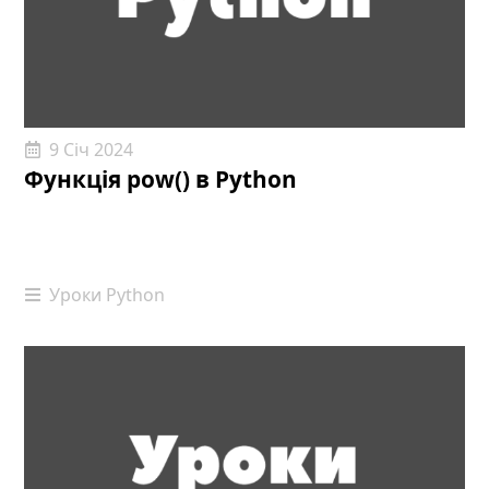
9 Січ 2024
Функція pow() в Python
Уроки Python