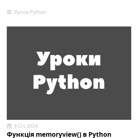
Уроки Python
9 Січ 2024
Функція memoryview() в Python