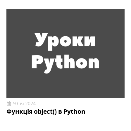
9 Січ 2024
Функція object() в Python