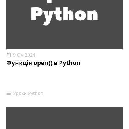
9 Січ 2024
Функція open() в Python
Уроки Python