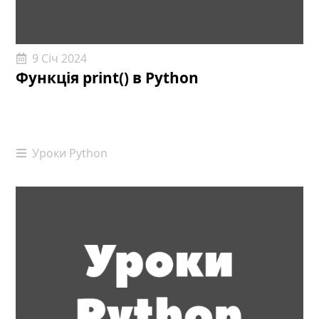
9 Січ 2024
Функція print() в Python
Уроки Python