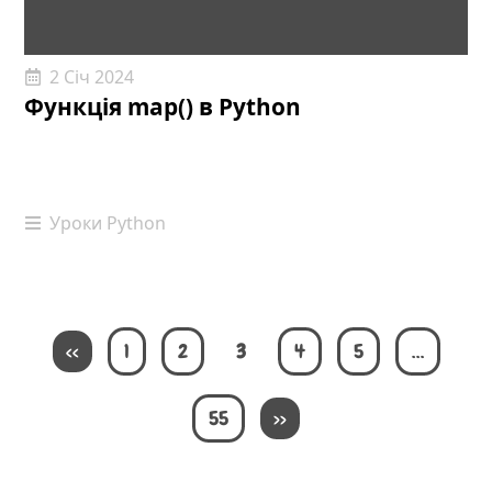
2 Січ 2024
Функція map() в Python
Уроки Python
<<
1
2
3
4
5
…
55
>>