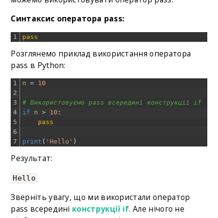
Синтаксис оператора pass:
1
pass
Розглянемо приклад використання оператора
pass в Python:
1
n
=
10
2
3
# Використовуємо pass всередині конструкції if
4
if
n
>
10
:
5
pass
6
7
print
(
'Hello'
)
Результат:
Hello
Зверніть увагу, що ми використали оператор
pass всередині
конструкції if
. Але нічого не