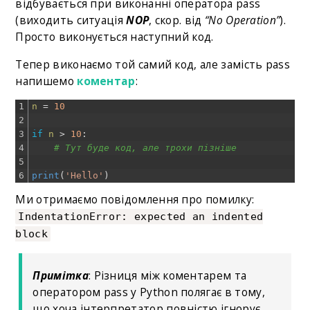
відбувається при виконанні оператора pass
(виходить ситуація
NOP
, скор. від
“No Operation”
).
Просто виконується наступний код.
Тепер виконаємо той самий код, але замість pass
напишемо
коментар
:
1
n
=
10
2
3
if
n
>
10
:
4
# Тут буде код, але трохи пізніше
5
6
print
(
'Hello'
)
Ми отримаємо повідомлення про помилку:
IndentationError: expected an indented
block
Примітка
: Різниця між коментарем та
оператором pass у Python полягає в тому,
що хоча інтерпретатор повністю ігнорує