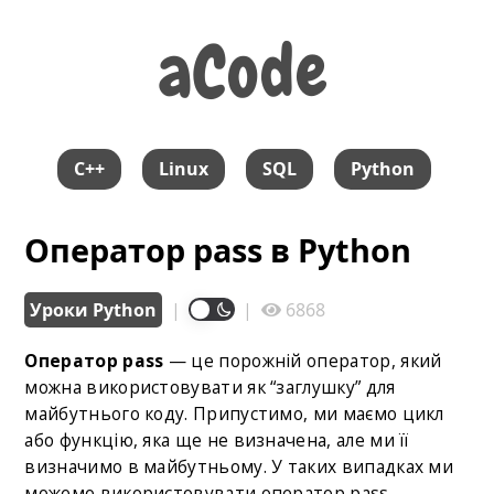
aCode
aCode
C++
Linux
SQL
Python
Оператор pass в Python
Уроки Python
|
|
6868
Оператор pass
— це порожній оператор, який
можна використовувати як “заглушку” для
майбутнього коду. Припустимо, ми маємо цикл
або функцію, яка ще не визначена, але ми її
визначимо в майбутньому. У таких випадках ми
можемо використовувати оператор pass.