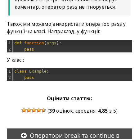
коментар, оператор pass не ігнорується.
Також ми можемо використати оператор pass у
функції чи класі. Наприклад, у функції:
1
def
function
(
args
)
:
2
pass
У класі:
1
class
Example
:
2
pass
Оцінити статтю:
(
39
оцінок, середня:
4,85
з 5)
Оператори break та continue в