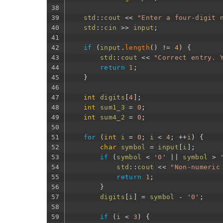
38
39
std
::
cout
<<
"Enter a four-digit 
40
std
::
cin
>>
input
;
41
42
if
(
input
.
length
(
)
!=
4
)
{
43
std
::
cout
<<
"Correct entry. 
44
return
1
;
45
}
46
47
int
digits
[
4
]
;
48
int
sum1_3
=
0
;
49
int
sum4_2
=
0
;
50
51
for
(
int
i
=
0
;
i
<
4
;
++
i
)
{
52
char
symbol
=
input
[
i
]
;
53
if
(
symbol
<
'0'
||
symbol
>
54
std
::
cout
<<
"Non-numeric
55
return
1
;
56
}
57
digits
[
i
]
=
symbol
-
'0'
;
58
59
if
(
i
<
3
)
{