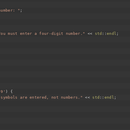
number: "
;
You must enter a four-digit number."
<<
std
::
endl
;
'9'
)
{
 symbols are entered, not numbers."
<<
std
::
endl
;