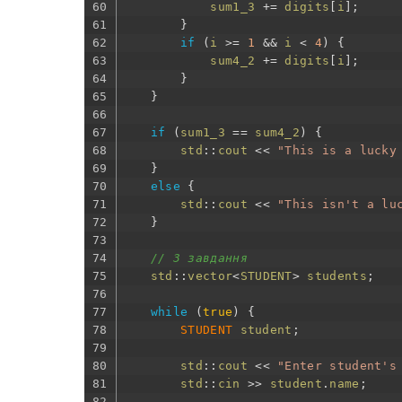
60
sum1_3
+=
digits
[
i
]
;
61
}
62
if
(
i
>=
1
&&
i
<
4
)
{
63
sum4_2
+=
digits
[
i
]
;
64
}
65
}
66
67
if
(
sum1_3
==
sum4_2
)
{
68
std
::
cout
<<
"This is a lucky
69
}
70
else
{
71
std
::
cout
<<
"This isn't a lu
72
}
73
74
// 3 завдання 
75
std
::
vector
<
STUDENT
>
students
;
76
77
while
(
true
)
{
78
STUDENT 
student
;
79
80
std
::
cout
<<
"Enter student's
81
std
::
cin
>>
student
.
name
;
82