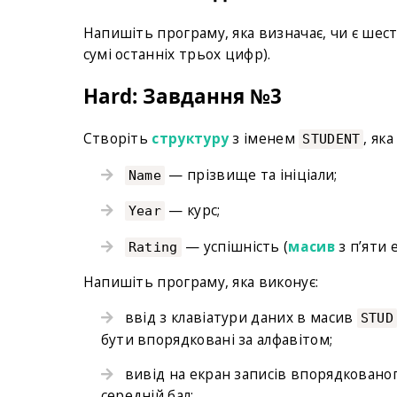
Напишіть програму, яка визначає, чи є ше
сумі останніх трьох цифр).
Hard: Завдання №3
Створіть
структуру
з іменем
, як
STUDENT
— прізвище та ініціали;
Name
— курс;
Year
— успішність (
масив
з п’яти 
Rating
Напишіть програму, яка виконує:
ввід з клавіатури даних в масив
STUD
бути впорядковані за алфавітом;
вивід на екран записів впорядкованого
середній бал;