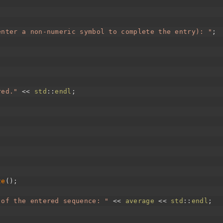
enter a non-numeric symbol to complete the entry): "
;
red."
<<
std
::
endl
;
ze
(
)
;
 of the entered sequence: "
<<
average
<<
std
::
endl
;