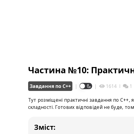
Частина №10: Практичн
Завдання по С++
|
|
1614
ǀ
1
Тут розміщені практичні завдання по С++, 
складності. Готових відповідей не буде, то
Зміст: