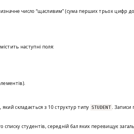
стизначне число “щасливим” (сума перших трьох цифр д
а містить наступні поля:
елементів).
, який складається з 10 структур типу
. Записи
STUDENT
 списку студентів, середній бал яких перевищує загал