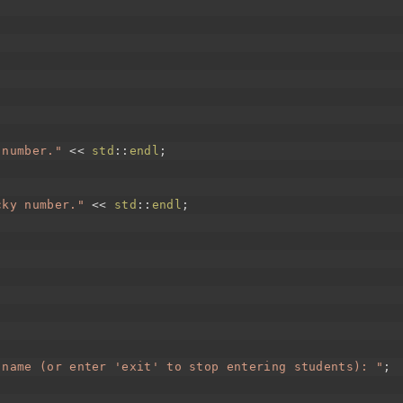
 number."
<<
std
::
endl
;
cky number."
<<
std
::
endl
;
 name (or enter 'exit' to stop entering students): "
;