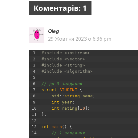
Коментарів: 1
Oleg
29 Жовтня 2023 о 6:36 pm
1
#include <iostream>
2
#include <vector>
3
#include <string>
4
#include <algorithm>
5
6
// до 3 завдання
7
struct
STUDENT
{
8
std
::
string
name
;
9
int
year
;
10
int
rating
[
10
]
;
11
}
;
12
13
int
main
(
)
{
14
// 1 завдання