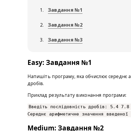
Завдання №1
Завдання №2
Завдання №3
Easy: Завдання №1
Напишіть програму, яка обчислює середнє 
дробів.
Приклад результату виконання програми:
Введіть послідовність дробів: 5.4 7.8
Середнє арифметичне значення введеної 
Medium: Завдання №2