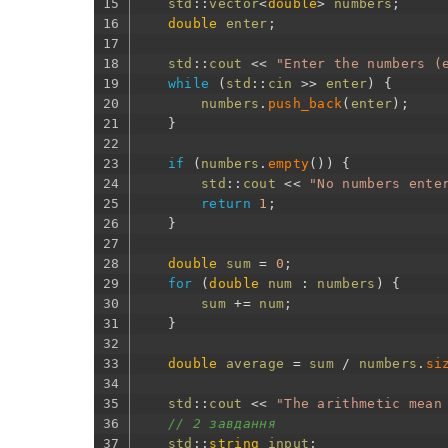
15
std
::
vector
<
double
>
numbers
;
16
double
enter
;
17
18
std
::
cout
<<
"Enter the numbers (
19
while
(
std
::
cin
>>
enter
)
{
20
numbers
.
push_back
(
enter
)
;
21
}
22
23
if
(
numbers
.
empty
(
)
)
{
24
std
::
cout
<<
"No numbers ente
25
return
1
;
26
}
27
28
double
sum
=
0
;
29
for
(
double
num
:
numbers
)
{
30
sum
+=
num
;
31
}
32
33
double
average
=
sum
/
numbers
.
si
34
35
std
::
cout
<<
"The arithmetic mean
36
// 2 завдання
37
std
::
string
input
;