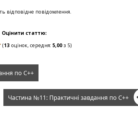
ь відповідне повідомлення.
Оцінити статтю:
(
13
оцінок, середня:
5,00
з 5)
ання по С++
Частина №11: Практичні завдання по С++