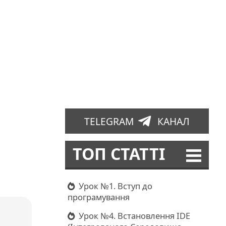
TELEGRAM
КАНАЛ
ТОП СТАТТІ
ь
Урок №1. Вступ до
програмування
Урок №4. Встановлення IDE