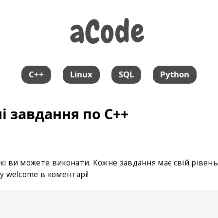
aCode
aCode
C++
Linux
SQL
Python
і завдання по С++
які ви можете виконати. Кожне завдання має свій рівен
му welcome в коментарі!