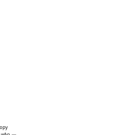
ору
 цифр —