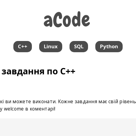
aCode
aCode
C++
Linux
SQL
Python
 завдання по С++
які ви можете виконати. Кожне завдання має свій рівен
му welcome в коментарі!