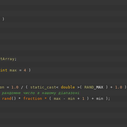
)
etArray
;
int
max
=
4
)
on
=
1.0
/
(
static_cast
<
double
>
(
RAND
_
MAX
)
+
1.0
)
 рандомне число в нашому діапазоні
rand
(
)
*
fraction *
(
max
-
min
+
1
)
+
min
)
;