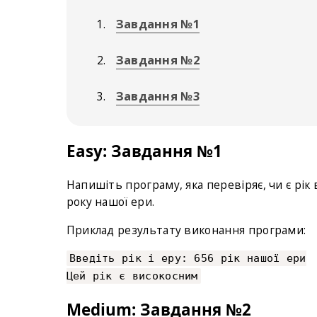
Завдання №1
Завдання №2
Завдання №3
Easy: Завдання №1
Напишіть програму, яка перевіряє, чи є рік 
року нашої ери.
Приклад результату виконання програми:
Введіть рік і еру: 656 рік нашої ери
Цей рік є високосним
Medium: Завдання №2