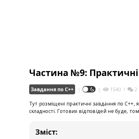
Частина №9: Практичні
Завдання по С++
|
|
1540
ǀ
2
Тут розміщені практичні завдання по С++, 
складності. Готових відповідей не буде, то
Зміст: