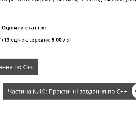
Оцінити статтю:
(
13
оцінок, середня:
5,00
з 5)
ання по С++
Частина №10: Практичні завдання по С++