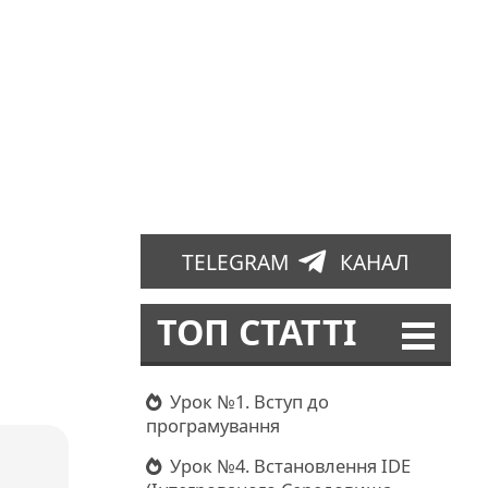
TELEGRAM
КАНАЛ
ТОП СТАТТІ
ь
Урок №1. Вступ до
програмування
Урок №4. Встановлення IDE