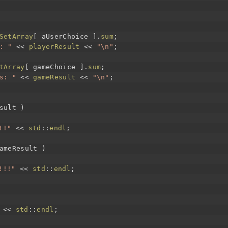
SetArray
[
aUserChoice
]
.
sum
;
: "
<<
playerResult
<<
"\n"
;
tArray
[
gameChoice
]
.
sum
;
s: "
<<
gameResult
<<
"\n"
;
sult
)
!!"
<<
std
::
endl
;
ameResult
)
!!!"
<<
std
::
endl
;
<<
std
::
endl
;