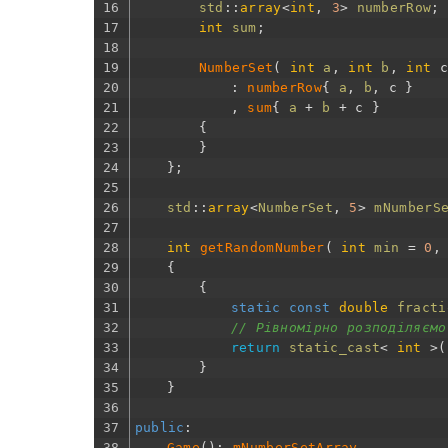
16
std
::
array
<
int
,
3
>
numberRow
;
17
int
sum
;
18
19
NumberSet
(
int
a
,
int
b
,
int
c
20
:
numberRow
{
a
,
b
,
c
}
21
,
sum
{
a
+
b
+
c
}
22
{
23
}
24
}
;
25
26
std
::
array
<
NumberSet
,
5
>
mNumberS
27
28
int
getRandomNumber
(
int
min
=
0
,
29
{
30
{
31
static
const
double
fracti
32
// Рівномірно розподіляємо
33
return
static_cast
<
int
>
(
34
}
35
}
36
37
public
:
38
Game
(
)
:
mNumberSetArray