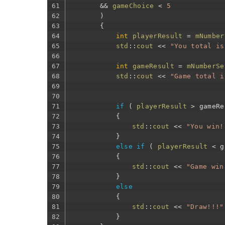
61
&&
gameChoice
<
5
62
)
63
{
64
int
playerResult
=
mNumber
65
std
::
cout
<<
"You total is
66
67
int
gameResult
=
mNumberSe
68
std
::
cout
<<
"Game total i
69
70
71
if
(
playerResult
>
gameRe
72
{
73
std
::
cout
<<
"You win!
74
}
75
else
if
(
playerResult
<
g
76
{
77
std
::
cout
<<
"Game win
78
}
79
else
80
{
81
std
::
cout
<<
"Draw!!!"
82
}