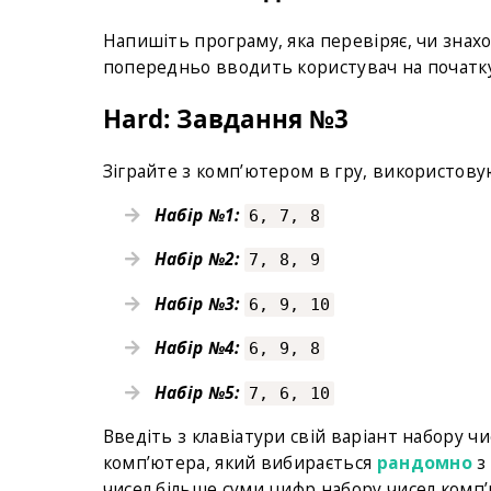
Напишіть програму, яка перевіряє, чи знах
попередньо вводить користувач на початк
Hard: Завдання №3
Зіграйте з комп’ютером в гру, використовую
Набір №1:
6, 7, 8
Набір №2:
7, 8, 9
Набір №3:
6, 9, 10
Набір №4:
6, 9, 8
Набір №5:
7, 6, 10
Введіть з клавіатури свій варіант набору ч
комп’ютера, який вибирається
рандомно
з
чисел більше суми цифр набору чисел комп’ю