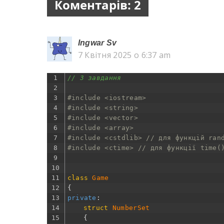
Коментарів: 2
Ingwar Sv
7 Квітня 2025 о 6:37 am
1
// 3 завдання
2
3
#include <iostream>
4
#include <string>
5
#include <vector>
6
#include <array>
7
#include <cstdlib> // для функцій ran
8
#include <ctime> // для функції time(
9
10
11
class
Game
12
{
13
private
:
14
struct
NumberSet
15
{