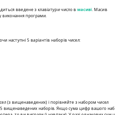
одиться введене з клавіатури число в
масиві
. Масив
у виконання програми.
чи наступні 5 варіантів наборів чисел:
исел (з вищенаведених) і порівняйте з набором чисел
 5 вищенаведених наборів. Якщо сума цифр вашого наб
тера, то ви виграли (і навпаки). У разі однакових сум