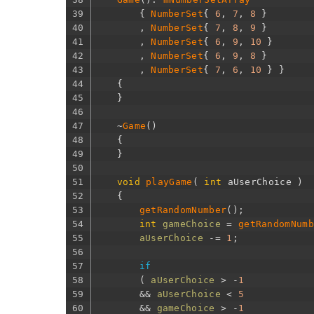
39
{
NumberSet
{
6
,
7
,
8
}
40
,
NumberSet
{
7
,
8
,
9
}
41
,
NumberSet
{
6
,
9
,
10
}
42
,
NumberSet
{
6
,
9
,
8
}
43
,
NumberSet
{
7
,
6
,
10
}
}
44
{
45
}
46
47
~
Game
(
)
48
{
49
}
50
51
void
playGame
(
int
aUserChoice
)
52
{
53
getRandomNumber
(
)
;
54
int
gameChoice
=
getRandomNumb
55
aUserChoice
-=
1
;
56
57
if
58
(
aUserChoice
>
-
1
59
&&
aUserChoice
<
5
60
&&
gameChoice
>
-
1