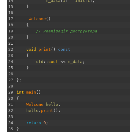
14
m_data
[
i
]
=
init
[
i
]
;
15
}
16
17
~
Welcome
(
)
18
{
19
// Реалізація деструктора
20
}
21
22
void
print
(
)
const
23
{
24
std
::
cout
<<
m_data
;
25
}
26
27
}
;
28
29
int
main
(
)
30
{
31
Welcome 
hello
;
32
hello
.
print
(
)
;
33
34
return
0
;
35
}