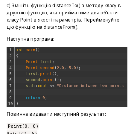
c) Змініть функцію distanceTo() з методу класу в
дружню функцію, яка прийматиме два об’єкти
класу Point в якості параметрів. Перейменуйте
цю функцію на distanceFrom().
Наступна програма:
1
int
main
(
)
2
{
3
Point 
first
;
4
Point 
second
(
2.0
,
5.0
)
;
5
first
.
print
(
)
;
6
second
.
print
(
)
;
7
std
::
cout
<<
"Distance between two points: "
8
9
return
0
;
10
}
Повинна видавати наступний результат:
Point(0, 0)
Point(2, 5)