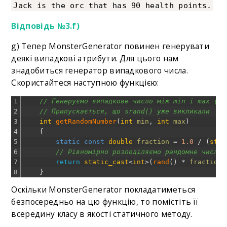
Jack is the orc that has 90 health points.
Відповідь №3.f)
g) Тепер MonsterGenerator повинен генерувати
деякі випадкові атрибути. Для цього нам
знадобиться генератор випадкового числа.
Скористайтеся наступною функцією:
1
// Генеруємо випадкове число між min і max (вк
2
// Припускається, що srand() уже викликали 
3
int
getRandomNumber
(
int
min
,
int
max
)
4
{
5
static
const
double
fraction
=
1.0
/
(
stat
6
// Рівномірно розподіляємо рандомне число 
7
return
static_cast
<
int
>
(
rand
(
)
*
fraction
8
}
Оскільки MonsterGenerator покладатиметься
безпосередньо на цю функцію, то помістіть її
всередину класу в якості статичного методу.