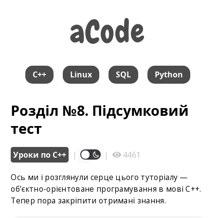
aCode
aCode
C++
Linux
SQL
Python
Розділ №8. Підсумковий
тест
Уроки по С++
|
|
4461
Ось ми і розглянули серце цього туторіалу —
об’єктно-орієнтоване програмування в мові C++.
Тепер пора закріпити отримані знання.