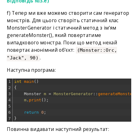
Відповідь №3.e)
f) Тепер ми вже можемо створити сам генератор
монстрів. Для цього створіть статичний клас
MonsterGenerator і статичний метод з ім’ям
generateMonster(), який повертатиме
випадкового монстра. Поки що метод нехай
повертає анонімний об’єкт:
(Monster::Orc,
.
"Jack", 90)
Наступна програма:
1
int
main
(
)
2
{
3
Monster
m
=
MonsterGenerator
::
generateMonster
(
4
m
.
print
(
)
;
5
6
return
0
;
7
}
Повинна видавати наступний результат: