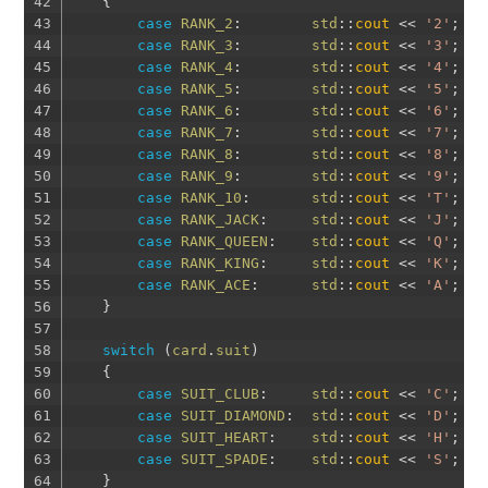
42
{
43
case
RANK_2
:
std
::
cout
<<
'2'
;
br
44
case
RANK_3
:
std
::
cout
<<
'3'
;
br
45
case
RANK_4
:
std
::
cout
<<
'4'
;
br
46
case
RANK_5
:
std
::
cout
<<
'5'
;
br
47
case
RANK_6
:
std
::
cout
<<
'6'
;
br
48
case
RANK_7
:
std
::
cout
<<
'7'
;
br
49
case
RANK_8
:
std
::
cout
<<
'8'
;
br
50
case
RANK_9
:
std
::
cout
<<
'9'
;
br
51
case
RANK_10
:
std
::
cout
<<
'T'
;
br
52
case
RANK_JACK
:
std
::
cout
<<
'J'
;
br
53
case
RANK_QUEEN
:
std
::
cout
<<
'Q'
;
br
54
case
RANK_KING
:
std
::
cout
<<
'K'
;
br
55
case
RANK_ACE
:
std
::
cout
<<
'A'
;
br
56
}
57
58
switch
(
card
.
suit
)
59
{
60
case
SUIT_CLUB
:
std
::
cout
<<
'C'
;
br
61
case
SUIT_DIAMOND
:
std
::
cout
<<
'D'
;
br
62
case
SUIT_HEART
:
std
::
cout
<<
'H'
;
br
63
case
SUIT_SPADE
:
std
::
cout
<<
'S'
;
br
64
}