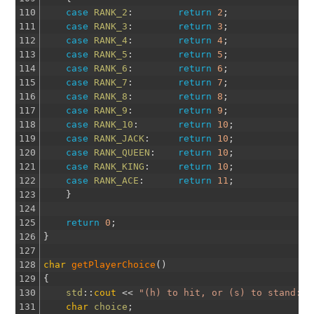
110
case
RANK_2
:
return
2
;
111
case
RANK_3
:
return
3
;
112
case
RANK_4
:
return
4
;
113
case
RANK_5
:
return
5
;
114
case
RANK_6
:
return
6
;
115
case
RANK_7
:
return
7
;
116
case
RANK_8
:
return
8
;
117
case
RANK_9
:
return
9
;
118
case
RANK_10
:
return
10
;
119
case
RANK_JACK
:
return
10
;
120
case
RANK_QUEEN
:
return
10
;
121
case
RANK_KING
:
return
10
;
122
case
RANK_ACE
:
return
11
;
123
}
124
125
return
0
;
126
}
127
128
char
getPlayerChoice
(
)
129
{
130
std
::
cout
<<
"(h) to hit, or (s) to stand: "
131
char
choice
;