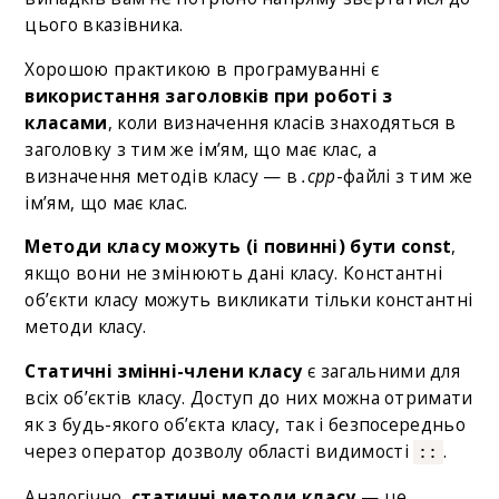
цього вказівника.
Хорошою практикою в програмуванні є
використання заголовків при роботі з
класами
, коли визначення класів знаходяться в
заголовку з тим же ім’ям, що має клас, а
визначення методів класу — в
.cpp
-файлі з тим же
ім’ям, що має клас.
Методи класу можуть (і повинні) бути const
,
якщо вони не змінюють дані класу. Константні
об’єкти класу можуть викликати тільки константні
методи класу.
Статичні змінні-члени класу
є загальними для
всіх об’єктів класу. Доступ до них можна отримати
як з будь-якого об’єкта класу, так і безпосередньо
через оператор дозволу області видимості
.
::
Аналогічно,
статичні методи класу
— це