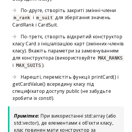
По-друге, створіть закриті змінні-члени
і
для зберігання значень
m_rank
m_suit
CardRank і CardSuit.
По-третє, створіть відкритий конструктор
класу Card з ініціалізацією карт (змінних-членів
класу). Вкажіть параметри за замовчуванням
для конструктора (використовуйте
MAX_RANKS
і
).
MAX_SUITS
Нарешті, перемістіть функції printCard() і
getCardValue() всередину класу під
специфікатор доступу public (не забудьте
зробити їх const!).
Примітка
:
При використанні std::array (або
std::vector), де елементами є об’єкти класу,
клас повинен мати конструктор за