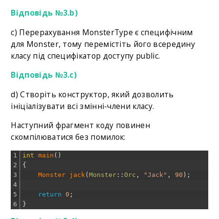
Відповідь №3.b)
c) Перерахування MonsterType є специфічним
для Monster, тому перемістіть його всередину
класу під специфікатор доступу public.
Відповідь №3.c)
d) Створіть конструктор, який дозволить
ініціалізувати всі змінні-члени класу.
Наступний фрагмент коду повинен
скомпілюватися без помилок:
1
int
main
(
)
2
{
3
Monster 
jack
(
Monster
::
Orc
,
"Jack"
,
90
)
;
4
5
return
0
;
6
}