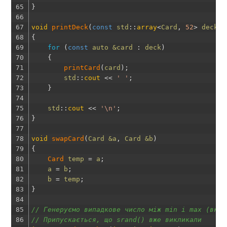
65
}
66
67
void
printDeck
(
const
std
::
array
<
Card
,
52
>
deck
)
68
{
69
for
(
const
auto
&card 
:
deck
)
70
{
71
printCard
(
card
)
;
72
std
::
cout
<<
' '
;
73
}
74
75
std
::
cout
<<
'\n'
;
76
}
77
78
void
swapCard
(
Card
&a
,
Card
&b
)
79
{
80
Card 
temp
=
a
;
81
a
=
b
;
82
b
=
temp
;
83
}
84
85
// Генеруємо випадкове число між min і max (вклю
86
// Припускається, що srand() вже викликали