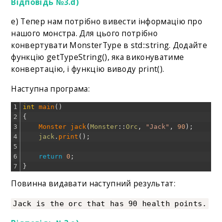
Відповідь №3.d)
e) Тепер нам потрібно вивести інформацію про
нашого монстра. Для цього потрібно
конвертувати MonsterType в std::string. Додайте
функцію getTypeString(), яка виконуватиме
конвертацію, і функцію виводу print().
Наступна програма:
1
int
main
(
)
2
{
3
Monster 
jack
(
Monster
::
Orc
,
"Jack"
,
90
)
;
4
jack
.
print
(
)
;
5
6
return
0
;
7
}
Повинна видавати наступний результат:
Jack is the orc that has 90 health points.