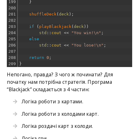
199
}
200
201
shuffleDeck
(
deck
)
;
202
203
if
(
playBlackjack
(
deck
)
)
204
std
::
cout
<<
"You win!\n"
;
205
else
206
std
::
cout
<<
"You lose!\n"
;
207
208
return
0
;
209
}
Непогано, правда? З чого ж починати? Для
початку нам потрібна стратегія. Програма
“Blackjack” складається з 4 частин:
Логіка роботи з картами.
Логіка роботи з колодами карт.
Логіка роздачі карт з колоди.
Логіка гри.