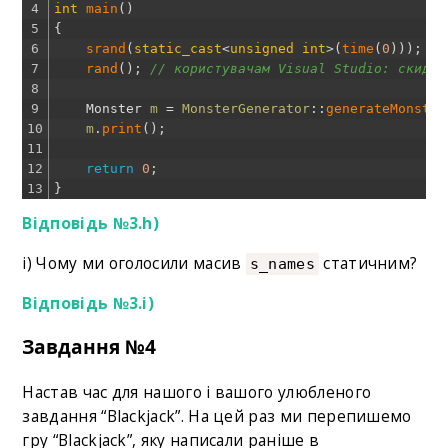
4
int
main
(
)
5
{
6
srand
(
static_cast
<
unsigned
int
>
(
time
(
0
)
)
)
;
//
7
rand
(
)
;
// користувачам Visual Studio: скидає
8
9
Monster
m
=
MonsterGenerator
::
generateMonster
10
m
.
print
(
)
;
11
12
return
0
;
13
}
Відповідь №3.h)
i) Чому ми оголосили масив
статичним?
s_names
Відповідь №3.i)
Завдання №4
Настав час для нашого і вашого улюбленого
завдання “Blackjack”. На цей раз ми перепишемо
гру “Blackjack”, яку написали раніше в