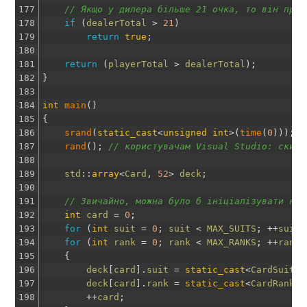
177
// Якщо у дилера більше 21 очка, то він прог
178
if
(
dealerTotal
>
21
)
179
return
true
;
180
181
return
(
playerTotal
>
dealerTotal
)
;
182
}
183
184
int
main
(
)
185
{
186
srand
(
static_cast
<
unsigned
int
>
(
time
(
0
)
)
)
;
/
187
rand
(
)
;
// користувачам Visual Studio: скида
188
189
std
::
array
<
Card
,
52
>
deck
;
190
191
// Звичайно, можна було б ініціалізувати кож
192
int
card
=
0
;
193
for
(
int
suit
=
0
;
suit
<
MAX_SUITS
;
++
suit
)
194
for
(
int
rank
=
0
;
rank
<
MAX_RANKS
;
++
rank
)
195
{
196
deck
[
card
]
.
suit
=
static_cast
<
CardSuit
>
(
197
deck
[
card
]
.
rank
=
static_cast
<
CardRank
>
(
198
++
card
;