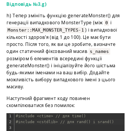
Відповідь №3.g)
h) Тепер змініть функцію generateMonster() для
генерації випадкового MonsterType (між
і
0
) і випадкової
Monster::MAX_MONSTER_TYPES-1
кількості здоров’я (від 1 до 100). Це має бути
просто. Після того, як ви це зробите, визначте
один статичний фіксований масив
s_names
розміром 6 елементів всередині функції
generateMonster() і ініціалізуйте його шістьма
будь-якими іменами на ваш вибір. Додайте
можливість вибору випадкового імені з цього
масиву.
Наступний фрагмент коду повинен
скомпілюватися без помилок:
1
#include <ctime> // для time()
2
#include <cstdlib> // для rand() і srand()
3