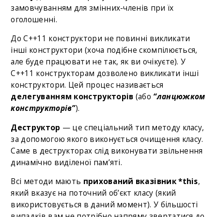
замовчуванням для змінних-членів при їх
оголошенні.
До C++11 конструктори не повинні викликати
інші конструктори (хоча подібне скомпілюється,
але буде працювати не так, як ви очікуєте). У
C++11 конструкторам дозволено викликати інші
конструктори. Цей процес називається
делегуванням конструкторів
(або
“ланцюжком
конструкторів”
).
Деструктор
— це спеціальний тип методу класу,
за допомогою якого виконується очищення класу.
Саме в деструкторах слід виконувати звільнення
динамічно виділеної пам’яті.
Всі методи мають
прихований вказівник *this
,
який вказує на поточний об’єкт класу (який
використовується в даний момент). У більшості
випадків вам не потрібно напряму звертатися до