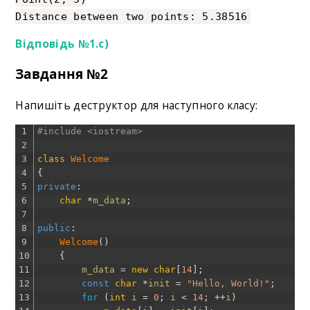
Distance between two points: 5.38516
Відповідь №1.c)
Завдання №2
Напишіть деструктор для наступного класу:
1
#include <iostream>
2
3
class
Welcome
4
{
5
private
:
6
char
*
m_data
;
7
8
public
:
9
Welcome
(
)
10
{
11
m_data
=
new
char
[
14
]
;
12
const
char
*
init
=
"Hello, World!"
;
13
for
(
int
i
=
0
;
i
<
14
;
++
i
)