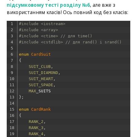
підсумковому тесті розділу №6
, але вже з
використанням класів! Ось повний код без класів:
1
#include <iostream>
2
#include <array>
3
#include <ctime> // для time()
4
#include <cstdlib> // для rand() і srand()
5
6
enum
CardSuit
7
{
8
SUIT_CLUB
,
9
SUIT_DIAMOND
,
10
SUIT_HEART
,
11
SUIT_SPADE
,
12
MAX
_
SUITS
13
}
;
14
15
enum
CardRank
16
{
17
RANK_2
,
18
RANK_3
,
19
RANK_4
,