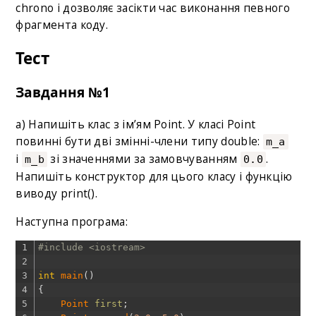
chrono і дозволяє засікти час виконання певного
фрагмента коду.
Тест
Завдання №1
a) Напишіть клас з ім’ям Point. У класі Point
повинні бути дві змінні-члени типу double:
m_a
і
зі значеннями за замовчуванням
.
m_b
0.0
Напишіть конструктор для цього класу і функцію
виводу print().
Наступна програма:
1
#include <iostream>
2
3
int
main
(
)
4
{
5
Point 
first
;