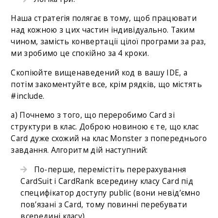
Наша стратегія полягає в тому, щоб працювати
над кожною з цих частин індивідуально. Таким
чином, замість конвертації цілої програми за раз,
ми зробимо це спокійно за 4 кроки.
Скопіюйте вищенаведений код в вашу IDE, а
потім закоментуйте все, крім рядків, що містять
#include.
a) Почнемо з того, що переробимо Card зі
структури в клас. Доброю новиною є те, що клас
Card дуже схожий на клас Monster з попереднього
завдання. Алгоритм дій наступний:
По-перше, перемістіть перерахування
CardSuit і CardRank всередину класу Card під
специфікатор доступу public (вони невід’ємно
пов’язані з Card, тому повинні перебувати
всередині класу).