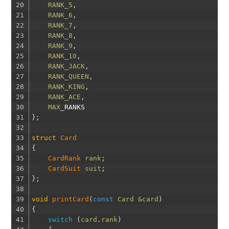
20
RANK_5
,
21
RANK_6
,
22
RANK_7
,
23
RANK_8
,
24
RANK_9
,
25
RANK_10
,
26
RANK_JACK
,
27
RANK_QUEEN
,
28
RANK_KING
,
29
RANK_ACE
,
30
MAX
_
RANKS
31
}
;
32
33
struct
Card
34
{
35
CardRank 
rank
;
36
CardSuit 
suit
;
37
}
;
38
39
void
printCard
(
const
Card
&card
)
40
{
41
switch
(
card
.
rank
)