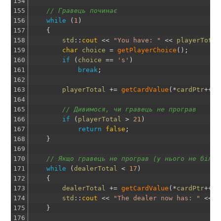
154
155
// Гравець починає
156
while
(
1
)
157
{
158
std
::
cout
<<
"You have: "
<<
playerTotal
159
char
choice
=
getPlayerChoice
(
)
;
160
if
(
choice
==
's'
)
161
break
;
162
163
playerTotal
+=
getCardValue
(
*
cardPtr
++
)
;
164
165
// Дивимося, чи гравець не програв
166
if
(
playerTotal
>
21
)
167
return
false
;
168
}
169
170
// Якщо гравець не програв (у нього не більш
171
while
(
dealerTotal
<
17
)
172
{
173
dealerTotal
+=
getCardValue
(
*
cardPtr
++
)
;
174
std
::
cout
<<
"The dealer now has: "
<<
d
175
}
176