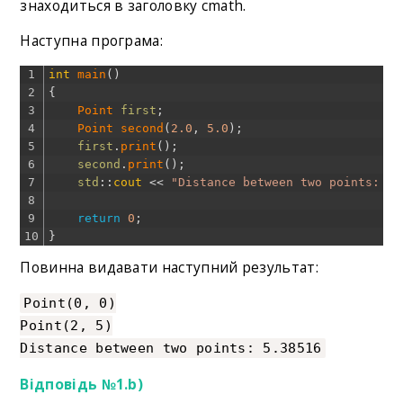
знаходиться в заголовку cmath.
Наступна програма:
1
int
main
(
)
2
{
3
Point 
first
;
4
Point 
second
(
2.0
,
5.0
)
;
5
first
.
print
(
)
;
6
second
.
print
(
)
;
7
std
::
cout
<<
"Distance between two points: "
8
9
return
0
;
10
}
Повинна видавати наступний результат:
Point(0, 0)
Point(2, 5)
Distance between two points: 5.38516
Відповідь №1.b)