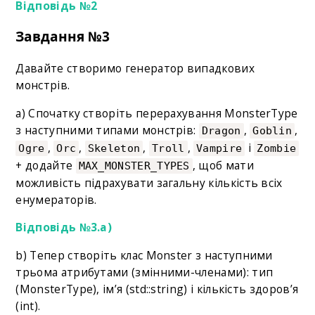
Відповідь №2
Завдання №3
Давайте створимо генератор випадкових
монстрів.
a) Спочатку створіть перерахування MonsterType
з наступними типами монстрів:
,
,
Dragon
Goblin
,
,
,
,
і
Ogre
Orc
Skeleton
Troll
Vampire
Zombie
+ додайте
, щоб мати
MAX_MONSTER_TYPES
можливість підрахувати загальну кількість всіх
енумераторів.
Відповідь №3.а)
b) Тепер створіть клас Monster з наступними
трьома атрибутами (змінними-членами): тип
(MonsterType), ім’я (std::string) і кількість здоров’я
(int).