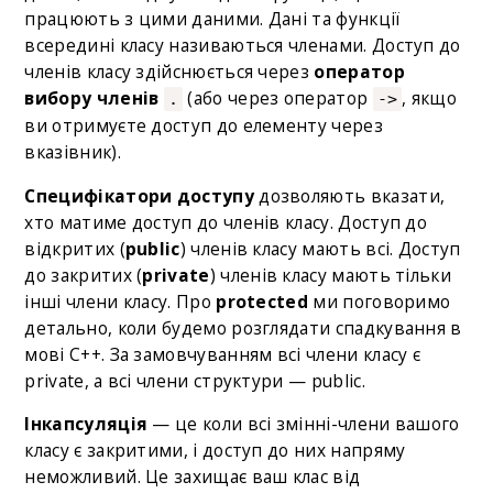
працюють з цими даними. Дані та функції
всередині класу називаються членами. Доступ до
членів класу здійснюється через
оператор
вибору членів
(або через оператор
, якщо
.
->
ви отримуєте доступ до елементу через
вказівник).
Специфікатори доступу
дозволяють вказати,
хто матиме доступ до членів класу. Доступ до
відкритих (
public
) членів класу мають всі. Доступ
до закритих (
private
) членів класу мають тільки
інші члени класу. Про
protected
ми поговоримо
детально, коли будемо розглядати спадкування в
мові С++. За замовчуванням всі члени класу є
private, а всі члени структури — public.
Інкапсуляція
— це коли всі змінні-члени вашого
класу є закритими, і доступ до них напряму
неможливий. Це захищає ваш клас від