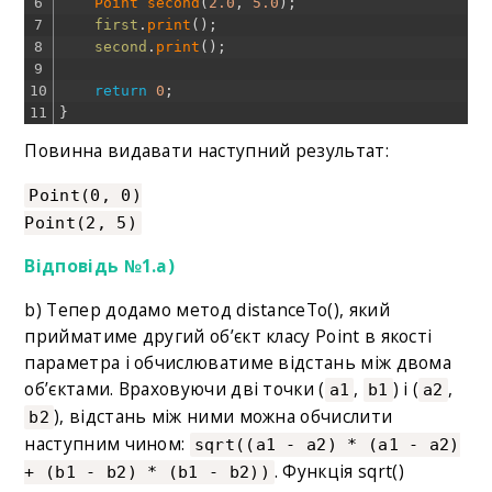
6
Point 
second
(
2.0
,
5.0
)
;
7
first
.
print
(
)
;
8
second
.
print
(
)
;
9
10
return
0
;
11
}
Повинна видавати наступний результат:
Point(0, 0)
Point(2, 5)
Відповідь №1.а)
b) Тепер додамо метод distanceTo(), який
прийматиме другий об’єкт класу Point в якості
параметра і обчислюватиме відстань між двома
об’єктами. Враховуючи дві точки (
,
) і (
,
a1
b1
a2
), відстань між ними можна обчислити
b2
наступним чином:
sqrt((a1 - a2) * (a1 - a2)
. Функція sqrt()
+ (b1 - b2) * (b1 - b2))