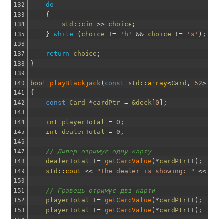
132
do
133
{
134
std
::
cin
>>
choice
;
135
}
while
(
choice
!=
'h'
&&
choice
!=
's'
)
;
136
137
return
choice
;
138
}
139
140
bool
playBlackjack
(
const
std
::
array
<
Card
,
52
>
de
141
{
142
const
Card
*
cardPtr
=
&deck
[
0
]
;
143
144
int
playerTotal
=
0
;
145
int
dealerTotal
=
0
;
146
147
// Дилер отримує одну карту
148
dealerTotal
+=
getCardValue
(
*
cardPtr
++
)
;
149
std
::
cout
<<
"The dealer is showing: "
<<
de
150
151
// Гравець отримує дві карти
152
playerTotal
+=
getCardValue
(
*
cardPtr
++
)
;
153
playerTotal
+=
getCardValue
(
*
cardPtr
++
)
;