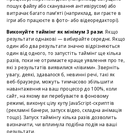
пошук файлу або сканування антивірусом) або
витрачає багато пам’яті (наприклад, ви граєте в
ігри або працюєте в фото- або відеоредакторі).
Виконуйте таймінг як мінімум 3 рази
. Якщо
результати однакові — вибирайте середнє. Якщо
один або два результати значно відрізняються
один від одного, то запустіть таймінг ще кілька
разів, поки не отримаєте краще уявлення про те,
які з результатів виявилися «лівими». Зверніть
увагу, деякі, здавалося б, невинні речі, такі як
веб-браузери, можуть тимчасово збільшити
навантаження на ваш процесор до 100%, коли
сайт, на якому ви перебуваєте в фоновому
режимі, виконує цілу купу JavaScript-скриптів
(рекламні банери, запуск відео, складна анімація
тощо). Запуск таймінгу кілька разів дозволить
визначити, чи вплинула подібна подія на ваші
результати.