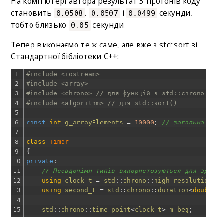
На комп’ютері автора результат 3 прогонів коду
становить
,
і
секунди,
0.0508
0.0507
0.0499
тобто близько
секунди.
0.05
Тепер виконаємо те ж саме, але вже з std::sort зі
Стандартної бібліотеки C++:
1
#include <iostream>
2
#include <array>
3
#include <chrono> // для функцій з std::chrono
4
#include <algorithm> // для std::sort()
5
6
const
int
g_arrayElements
=
10000
;
// загальна кі
7
8
class
Timer
9
{
10
private
:
11
// Псевдоніми типів використовуються для зруч
12
using
clock_t
=
std
::
chrono
::
high_resolution_
13
using
second_t
=
std
::
chrono
::
duration
<
double
14
15
std
::
chrono
::
time_point
<
clock_t
>
m_beg
;