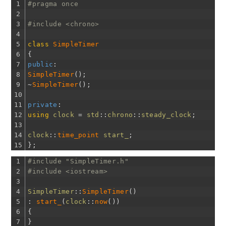
1
#pragma once
2
3
#include <chrono>
4
5
class
SimpleTimer
6
{
7
public
:
8
SimpleTimer
(
)
;
9
~
SimpleTimer
(
)
;
10
11
private
:
12
using
clock
=
std
::
chrono
::
steady_clock
;
13
14
clock
::
time_point 
start_
;
15
}
;
1
#include "SimpleTimer.h"
2
#include <iostream>
3
4
SimpleTimer
::
SimpleTimer
(
)
5
:
start_
(
clock
::
now
(
)
)
6
{
7
}