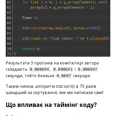
61
for
(
int
i
=
0
;
i
<
g_arrayElements
;
++
i
)
62
array
[
i
]
=
g_arrayElements
-
i
;
63
64
Timer
t
;
65
66
std
::
sort
(
array
.
begin
(
)
,
array
.
end
(
)
)
;
67
68
std
::
cout
<<
"Time taken: "
<<
t
.
elapsed
(
)
<<
69
70
return
0
;
71
}
Результати 3 прогонів на комп’ютері автора
складають
,
і
0.000694
0.000693
0.000697
секунди, тобто близько
секунди.
0.0007
Таким чином, алгоритм std::sort() в 75 разів
швидший за сортування, яке ми написали самі!
Що впливає на таймінг коду?