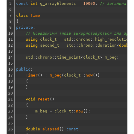
5
const
int
g_arrayElements
=
10000
;
// загальна кі
6
7
class
Timer
8
{
9
private
:
10
// Псевдоніми типів використовуються для зруч
11
using
clock_t
=
std
::
chrono
::
high_resolution_
12
using
second_t
=
std
::
chrono
::
duration
<
double
13
14
std
::
chrono
::
time_point
<
clock_t
>
m_beg
;
15
16
public
:
17
Timer
(
)
:
m_beg
(
clock_t
::
now
(
)
)
18
{
19
}
20
21
void
reset
(
)
22
{
23
m_beg
=
clock_t
::
now
(
)
;
24
}
25
26
double
elapsed
(
)
const