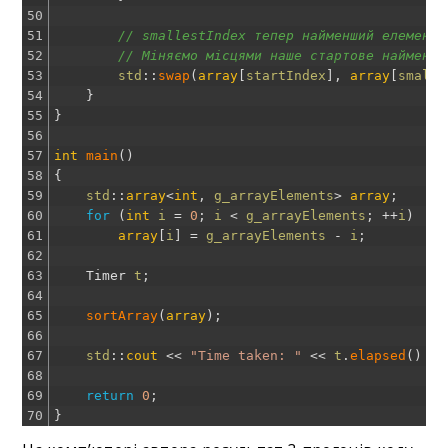
50
51
// smallestIndex тепер найменший елемент 
52
// Міняємо місцями наше стартове найменше
53
std
::
swap
(
array
[
startIndex
]
,
array
[
smalle
54
}
55
}
56
57
int
main
(
)
58
{
59
std
::
array
<
int
,
g_arrayElements
>
array
;
60
for
(
int
i
=
0
;
i
<
g_arrayElements
;
++
i
)
61
array
[
i
]
=
g_arrayElements
-
i
;
62
63
Timer
t
;
64
65
sortArray
(
array
)
;
66
67
std
::
cout
<<
"Time taken: "
<<
t
.
elapsed
(
)
<<
68
69
return
0
;
70
}