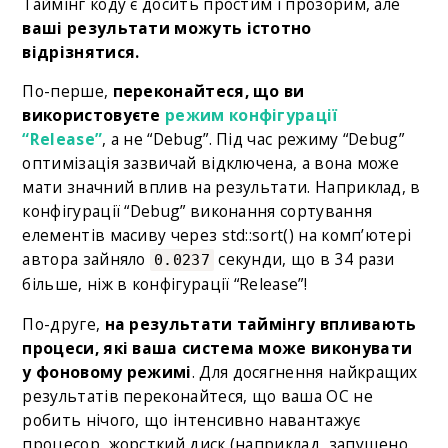
Таймінг коду є досить простим і прозорим, але
ваші результати можуть істотно
відрізнятися.
По-перше,
переконайтеся, що ви
використовуєте
режим конфігурації
“Release”
, а не “Debug”. Під час режиму “Debug”
оптимізація зазвичай відключена, а вона може
мати значний вплив на результати. Наприклад, в
конфігурації “Debug” виконання сортування
елементів масиву через std::sort() на комп’ютері
автора зайняло
секунди, що в 34 рази
0.0237
більше, ніж в конфігурації “Release”!
По-друге,
на результати таймінгу впливають
процеси, які ваша система може виконувати
у фоновому режимі
. Для досягнення найкращих
результатів переконайтеся, що ваша ОС не
робить нічого, що інтенсивно навантажує
процесор, жорсткий диск (наприклад, запущено