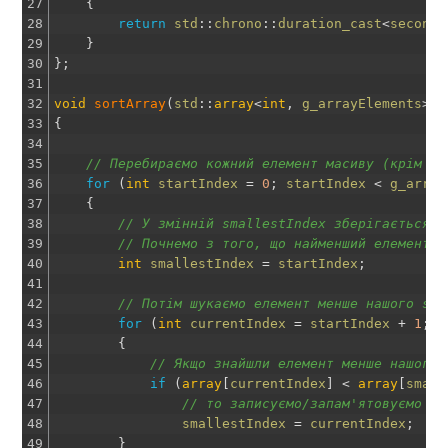
27
{
28
return
std
::
chrono
::
duration_cast
<
second_
29
}
30
}
;
31
32
void
sortArray
(
std
::
array
<
int
,
g_arrayElements
>
&
33
{
34
35
// Перебираємо кожний елемент масиву (крім ос
36
for
(
int
startIndex
=
0
;
startIndex
<
g_array
37
{
38
// У змінній smallestIndex зберігається і
39
// Почнемо з того, що найменший елемент в
40
int
smallestIndex
=
startIndex
;
41
42
// Потім шукаємо елемент менше нашого sma
43
for
(
int
currentIndex
=
startIndex
+
1
;
c
44
{
45
// Якщо знайшли елемент менше нашого 
46
if
(
array
[
currentIndex
]
<
array
[
small
47
// то записуємо/запам'ятовуємо йо
48
smallestIndex
=
currentIndex
;
49
}