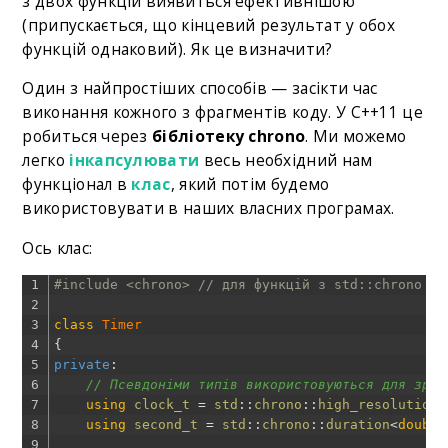
з двох функцій виявиться ефективнішою
(припускається, що кінцевий результат у обох
функцій однаковий). Як це визначити?
Один з найпростіших способів — засікти час
виконання кожного з фрагментів коду. У C++11 це
робиться через
бібліотеку chrono
. Ми можемо
легко
інкапсулювати
весь необхідний нам
функціонал в
клас
, який потім будемо
використовувати в наших власних програмах.
Ось клас:
1
#include <chrono> // для функцій з std::chrono
2
3
class
Timer
4
{
5
private
:
6
// Псевдоніми типів використовуються для зруч
7
using
clock_t
=
std
::
chrono
::
high_resolution_
8
using
second_t
=
std
::
chrono
::
duration
<
double
9