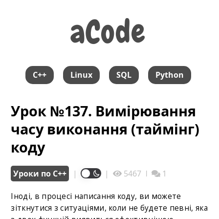
aCode
aCode
C++
Linux
SQL
Python
Урок №137. Вимірювання
часу виконання (таймінг)
коду
Уроки по С++
|
|
5467
ǀ
1
Іноді, в процесі написання коду, ви можете
зіткнутися з ситуаціями, коли не будете певні, яка