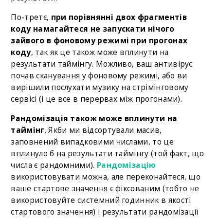
По-третє,
при порівнянні двох фрагментів
коду намагайтеся не запускати нічого
зайвого в фоновому режимі при прогонах
коду
, так як це також може вплинути на
результати таймінгу. Можливо, ваш антивірус
почав сканування у фоновому режимі, або ви
вирішили послухати музику на стрімінговому
сервісі (і це все в перервах між прогонами).
Рандомізація також може вплинути на
таймінг
. Якби ми відсортували масив,
заповнений випадковими числами, то це
вплинуло б на результати таймінгу (той факт, що
числа є рандомними).
Рандомізацію
використовувати можна, але переконайтеся, що
ваше стартове значення є фіксованим (тобто не
використовуйте системний годинник в якості
стартового значення) і результати рандомізації