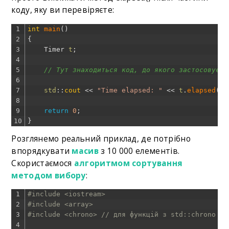
коду, яку ви перевіряєте:
1
int
main
(
)
2
{
3
Timer
t
;
4
5
// Тут знаходиться код, до якого застосовуєть
6
7
std
::
cout
<<
"Time elapsed: "
<<
t
.
elapsed
(
)
8
9
return
0
;
10
}
Розглянемо реальний приклад, де потрібно
впорядкувати
масив
з 10 000 елементів.
Скористаємося
алгоритмом сортування
методом вибору
:
1
#include <iostream>
2
#include <array>
3
#include <chrono> // для функцій з std::chrono
4