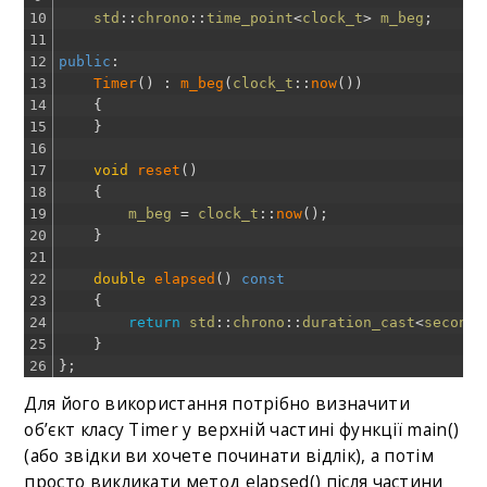
10
std
::
chrono
::
time_point
<
clock_t
>
m_beg
;
11
12
public
:
13
Timer
(
)
:
m_beg
(
clock_t
::
now
(
)
)
14
{
15
}
16
17
void
reset
(
)
18
{
19
m_beg
=
clock_t
::
now
(
)
;
20
}
21
22
double
elapsed
(
)
const
23
{
24
return
std
::
chrono
::
duration_cast
<
second_
25
}
26
}
;
Для його використання потрібно визначити
об’єкт класу Timer у верхній частині функції main()
(або звідки ви хочете починати відлік), а потім
просто викликати метод elapsed() після частини