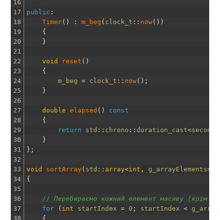
16
17
public
:
18
Timer
(
)
:
m_beg
(
clock_t
::
now
(
)
)
19
{
20
}
21
22
void
reset
(
)
23
{
24
m_beg
=
clock_t
::
now
(
)
;
25
}
26
27
double
elapsed
(
)
const
28
{
29
return
std
::
chrono
::
duration_cast
<
second_
30
}
31
}
;
32
33
void
sortArray
(
std
::
array
<
int
,
g_arrayElements
>
&
34
{
35
36
// Перебираємо кожний елемент масиву (крім ос
37
for
(
int
startIndex
=
0
;
startIndex
<
g_array
38
{