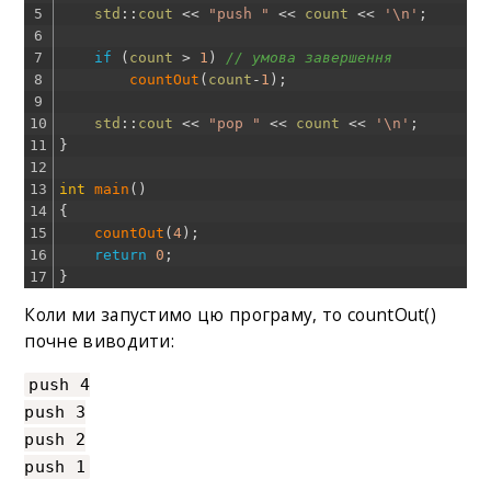
5
std
::
cout
<<
"push "
<<
count
<<
'\n'
;
6
7
if
(
count
>
1
)
// умова завершення
8
countOut
(
count
-
1
)
;
9
10
std
::
cout
<<
"pop "
<<
count
<<
'\n'
;
11
}
12
13
int
main
(
)
14
{
15
countOut
(
4
)
;
16
return
0
;
17
}
Коли ми запустимо цю програму, то countOut()
почне виводити:
push 4
push 3
push 2
push 1