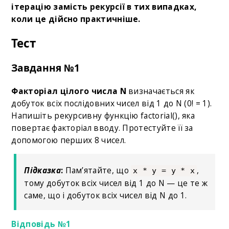
ітерацію замість рекурсії в тих випадках,
коли це дійсно практичніше.
Тест
Завдання №1
Факторіал цілого числа N
визначається як
добуток всіх послідовних чисел від 1 до N (0! = 1).
Напишіть рекурсивну функцію factorial(), яка
повертає факторіал вводу. Протестуйте її за
допомогою перших 8 чисел.
Підказка
:
Пам’ятайте, що
,
x * y = y * x
тому добуток всіх чисел від 1 до N — це те ж
саме, що і добуток всіх чисел від N до 1.
Відповідь №1