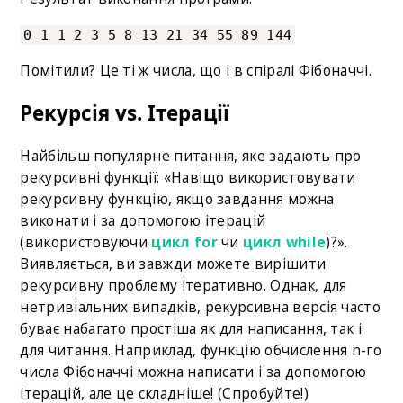
0 1 1 2 3 5 8 13 21 34 55 89 144
Помітили? Це ті ж числа, що і в спіралі Фібоначчі.
Рекурсія vs. Ітерації
Найбільш популярне питання, яке задають про
рекурсивні функції: «Навіщо використовувати
рекурсивну функцію, якщо завдання можна
виконати і за допомогою ітерацій
(використовуючи
цикл for
чи
цикл while
)?».
Виявляється, ви завжди можете вирішити
рекурсивну проблему ітеративно. Однак, для
нетривіальних випадків, рекурсивна версія часто
буває набагато простіша як для написання, так і
для читання. Наприклад, функцію обчислення n-го
числа Фібоначчі можна написати і за допомогою
ітерацій, але це складніше! (Спробуйте!)