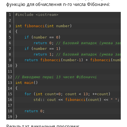
функцію для обчислення n-го числа Фібоначчі:
1
#include <iostream>
2
3
int
fibonacci
(
int
number
)
4
{
5
if
(
number
==
0
)
6
return
0
;
// базовий випадок (умова завер
7
if
(
number
==
1
)
8
return
1
;
// базовий випадок (умова завер
9
return
fibonacci
(
number
-
1
)
+
fibonacci
(
number
10
}
11
12
// Виводимо перші 13 чисел Фібоначчі
13
int
main
(
)
14
{
15
for
(
int
count
=
0
;
count
<
13
;
++
count
)
16
std
::
cout
<<
fibonacci
(
count
)
<<
" "
;
17
18
return
0
;
19
}
Результат виконання програми: