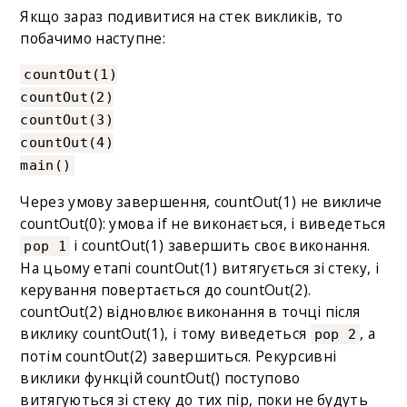
Якщо зараз подивитися на стек викликів, то
побачимо наступне:
countOut(1)
countOut(2)
countOut(3)
countOut(4)
main()
Через умову завершення, countOut(1) не викличе
countOut(0): умова if не виконається, і виведеться
і countOut(1) завершить своє виконання.
pop 1
На цьому етапі countOut(1) витягується зі стеку, і
керування повертається до countOut(2).
countOut(2) відновлює виконання в точці після
виклику countOut(1), і тому виведеться
, а
pop 2
потім countOut(2) завершиться. Рекурсивні
виклики функцій countOut() поступово
витягуються зі стеку до тих пір, поки не будуть