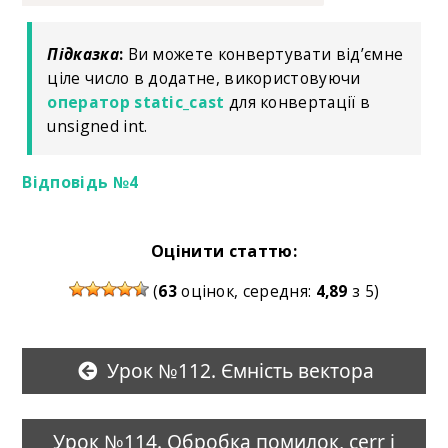
Підказка
:
Ви можете конвертувати від’ємне
ціле число в додатне, використовуючи
оператор static_cast
для конвертації в
unsigned int.
Відповідь №4
Оцінити статтю:
(
63
оцінок, середня:
4,89
з 5)
Урок №112. Ємність вектора
Урок №114. Обробка помилок, cerr і