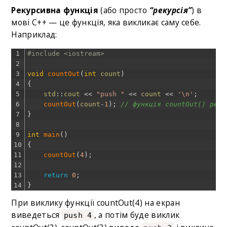
Рекурсивна функція
(або просто
“рекурсія”
) в
мові C++ — це функція, яка викликає саму себе.
Наприклад:
1
#include <iostream>
2
3
void
countOut
(
int
count
)
4
{
5
std
::
cout
<<
"push "
<<
count
<<
'\n'
;
6
countOut
(
count
-
1
)
;
// функція countOut() реку
7
}
8
9
int
main
(
)
10
{
11
countOut
(
4
)
;
12
13
return
0
;
14
}
При виклику функції countOut(4) на екран
виведеться
, а потім буде виклик
push 4