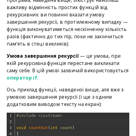
програма, наведена вище, ілюструє найбільш
важливу відмінність простих функцій від
рекурсивних: ви повинні вказати умову
завершення рекурсії, в протилежному випадку —
функція виконуватиметься нескінченну кількість
разів (фактично до тих пір, поки не закінчиться
пам’ять в стеці викликів).
Умова завершення рекурсії
— це умова, при
якій рекурсивна функція перестане викликати
саму себе. В цій умові зазвичай використовується
оператор if
.
Ось приклад функції, наведеної вище, але вже з
умовою завершення рекурсії (і ще з одним
додатковим виводом тексту на екран):
1
#include <iostream>
2
3
void
countOut
(
int
count
)
4
{