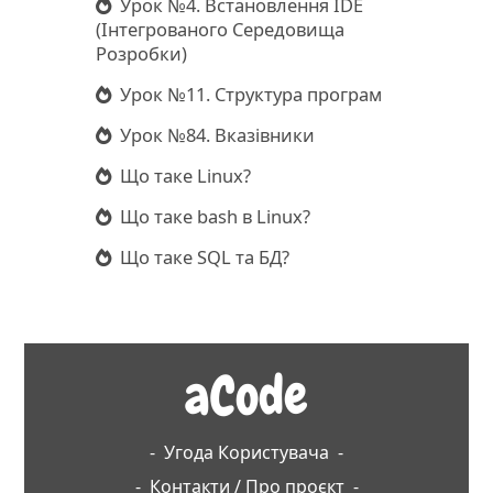
Урок №4. Встановлення IDE
(Інтегрованого Середовища
Розробки)
Урок №11. Структура програм
Урок №84. Вказівники
Що таке Linux?
Що таке bash в Linux?
Що таке SQL та БД?
aCode
-
Угода Користувача
-
-
Контакти / Про проєкт
-