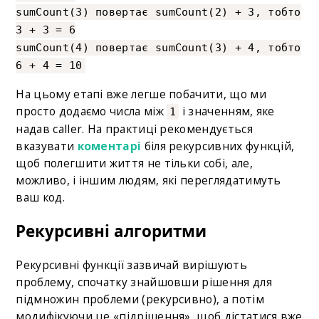
sumCount(3) повертає sumCount(2) + 3, тобто
3 + 3 = 6
sumCount(4) повертає sumCount(3) + 4, тобто
6 + 4 = 10
На цьому етапі вже легше побачити, що ми
просто додаємо числа між
і значенням, яке
1
надав caller. На практиці рекомендується
вказувати
коментарі
біля рекурсивних функцій,
щоб полегшити життя не тільки собі, але,
можливо, і іншим людям, які переглядатимуть
ваш код.
Рекурсивні алгоритми
Рекурсивні функції зазвичай вирішують
проблему, спочатку знайшовши рішення для
підмножин проблеми (рекурсивно), а потім
модифікуючи це «підрішення», щоб дістатися вже