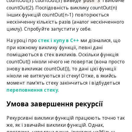
countOut(3). countOut(3) виведе
і викличе
push 3
countOut(2). Послідовність виклику countOut(n)
інших функцій countOut(n-1) повторюється
нескінченну кількість разів (аналог нескінченного
циклу). Спробуйте запустити у себе.
На уроці про
стек і купу в С++
ми дізналися, що
при кожному виклику функції, певні дані
поміщаються в стек викликів. Оскільки функція
countOut() ніколи нічого не повертає (вона просто
знову викликає countOut()), то дані цієї функції
ніколи не витягуються зі стеку! Отже, в якийсь
момент пам’ять стеку закінчиться і відбудеться
переповнення стеку
.
Умова завершення рекурсії
Рекурсивні виклики функцій працюють точно так
же, як і звичайні виклики функцій. Однак,