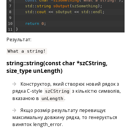
6
const
char
*
szSomething
(
"What a string!"
)
;
7
std
::
string
sOutput
(
szSomething
)
;
8
std
::
cout
<<
sOutput
<<
std
::
endl
;
9
10
return
0
;
11
}
Результат:
What a string!
string::string(const char *szCString,
size_type unLength)
Конструктор, який створює новий рядок з
рядка C-style
з кількістю символів,
szCString
вказаною в
.
unLength
Якщо розмір результату перевищує
максимальну довжину рядка, то генерується
виняток length_error.