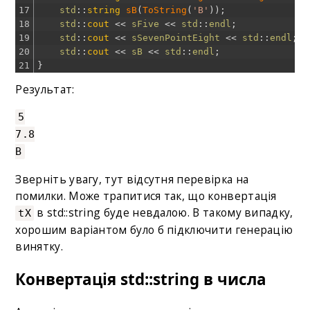
17
std
::
string
sB
(
ToString
(
'B'
)
)
;
18
std
::
cout
<<
sFive
<<
std
::
endl
;
19
std
::
cout
<<
sSevenPointEight
<<
std
::
endl
;
20
std
::
cout
<<
sB
<<
std
::
endl
;
21
}
Результат:
5
7.8
B
Зверніть увагу, тут відсутня перевірка на
помилки. Може трапитися так, що конвертація
в std::string буде невдалою. В такому випадку,
tX
хорошим варіантом було б підключити генерацію
винятку.
Конвертація std::string в числа