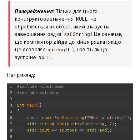
Попередження
:
Тільки для цього
конструктора значення
не
NULL
обробляється як об’єкт, який вказує на
завершення рядка
! Це означає,
szCString
що компілятор дійде до кінця рядка (якщо
це дозволяє
), навіть якщо
unLength
зустріне
.
NULL
Наприклад:
1
#include <iostream>
2
#include <string>
3
4
int
main
(
)
5
{
6
const
char
*
szSomething
(
"What a string!"
)
;
7
std
::
string
sOutput
(
szSomething
,
7
)
;
8
std
::
cout
<<
sOutput
<<
std
::
endl
;
9