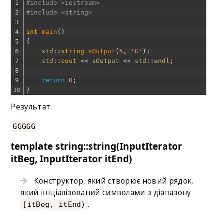
1
#include <iostream>
2
#include <string>
3
4
int
main
(
)
5
{
6
std
::
string
sOutput
(
5
,
'G'
)
;
7
std
::
cout
<<
sOutput
<<
std
::
endl
;
8
9
return
0
;
10
}
Результат:
GGGGG
template string::string(InputIterator
itBeg, InputIterator itEnd)
Конструктор, який створює новий рядок,
який ініціалізований символами з діапазону
.
[itBeg, itEnd)