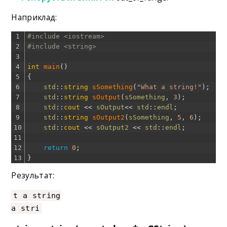
Наприклад:
1
#include <iostream>
2
#include <string>
3
4
int
main
(
)
5
{
6
std
::
string
sSomething
(
"What a string!"
)
;
7
std
::
string
sOutput
(
sSomething
,
3
)
;
8
std
::
cout
<<
sOutput
<<
std
::
endl
;
9
std
::
string
sOutput2
(
sSomething
,
5
,
6
)
;
10
std
::
cout
<<
sOutput2
<<
std
::
endl
;
11
12
return
0
;
13
}
Результат:
t a string
a stri