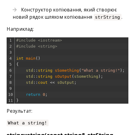
Конструктор копіювання, який створює
новий рядок шляхом копіювання
.
strString
Наприклад:
1
#include <iostream>
2
#include <string>
3
4
int
main
(
)
5
{
6
std
::
string
sSomething
(
"What a string!"
)
;
7
std
::
string
sOutput
(
sSomething
)
;
8
std
::
cout
<<
sOutput
;
9
10
return
0
;
11
}
Результат:
What a string!