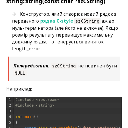
string::string(const char *szCString)
Конструктор, який створює новий рядок з
переданого
рядка C-style
аж до
szCString
нуль-термінатора (але його не включає). Якщо
розмір результату перевищує максимальну
довжину рядка, то генерується виняток
length_error.
Попередження
:
не повинен бути
szCString
.
NULL
Наприклад:
1
#include <iostream>
2
#include <string>
3
4
int
main
(
)
5
{