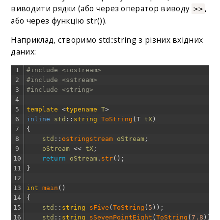
виводити рядки (або через оператор виводу
,
>>
або через функцію str()).
Наприклад, створимо std::string з різних вхідних
даних:
1
#include <iostream>
2
#include <sstream>
3
#include <string>
4
5
template
<
typename
T
>
6
inline
std
::
string
ToString
(
T
tX
)
7
{
8
std
::
ostringstream 
oStream
;
9
oStream
<<
tX
;
10
return
oStream
.
str
(
)
;
11
}
12
13
int
main
(
)
14
{
15
std
::
string
sFive
(
ToString
(
5
)
)
;
16
std
::
string
sSevenPointEight
(
ToString
(
7.8
)
)
;