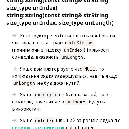
string::string(const string& strString,
size_type unIndex)
string::string(const string& strString,
size_type unIndex, size_type unLength)
Конструктори, які створюють нові рядки,
які складаються з рядка
strString
(починаючи з індексу
) і кількості
unIndex
символів, вказаної в
.
unLength
Якщо компілятор зустрічає
, то
NULL
копіювання рядка завершується, навіть якщо
не був досягнутий.
unLength
Якщо
не був вказаний, то всі
unLength
символи, починаючи з
, будуть
unIndex
використані.
Якщо
більший за розмір рядка, то
unIndex
генерується виняток
out_of_range.