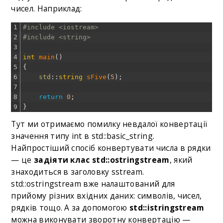
чисел. Наприклад:
1
#include <iostream>
2
#include <string>
3
4
int
main
(
)
5
{
6
std
::
string
sFive
(
5
)
;
7
8
return
0
;
9
}
Тут ми отримаємо помилку невдалої конвертації
значення типу int в std::basic_string.
Найпростіший спосіб конвертувати числа в рядки
— це
задіяти клас std::ostringstream
, який
знаходиться в заголовку sstream.
std::ostringstream вже налаштований для
прийому різних вхідних даних: символів, чисел,
рядків тощо. А за допомогою
std::istringstream
можна виконувати зворотну конвертацію —