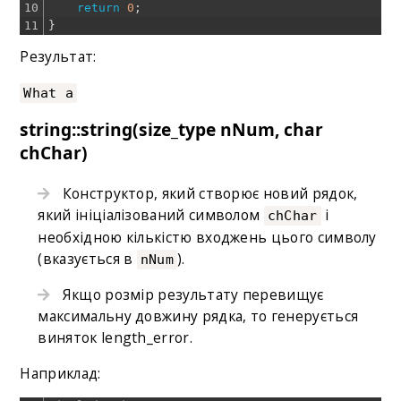
10
return
0
;
11
}
Результат:
What a
string::string(size_type nNum, char
chChar)
Конструктор, який створює новий рядок,
який ініціалізований символом
і
chChar
необхідною кількістю входжень цього символу
(вказується в
).
nNum
Якщо розмір результату перевищує
максимальну довжину рядка, то генерується
виняток length_error.
Наприклад: