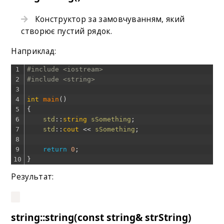
Конструктор за замовчуванням, який
створює пустий рядок.
Наприклад:
1
#include <iostream>
2
#include <string>
3
4
int
main
(
)
5
{
6
std
::
string
sSomething
;
7
std
::
cout
<<
sSomething
;
8
9
return
0
;
10
}
Результат:
string::string(const string& strString)