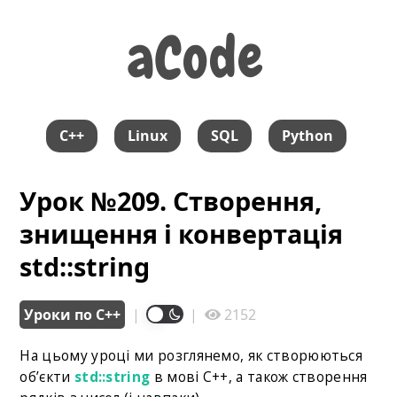
aCode
aCode
C++
Linux
SQL
Python
Урок №209. Створення,
знищення і конвертація
std::string
Уроки по С++
|
|
2152
На цьому уроці ми розглянемо, як створюються
об’єкти
std::string
в мові С++, а також створення