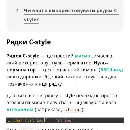
Чи варто використовувати рядки C-
style?
Рядки C-style
Рядок C-style
— це простий
масив
символів,
який використовує нуль-термінатор.
Нуль-
термінатор
— це спеціальний символ (
ASCII-код
якого дорівнює
), який використовується для
0
позначення кінця рядку.
Для визначення рядку C-style необхідно просто
оголосити масив типу char і ініціалізувати його
літералом
(наприклад,
):
string
1
char
mystring
[
]
=
"string"
;