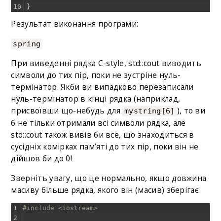
10
}
Результат виконання програми:
spring
При виведенні рядка C-style, std::cout виводить
символи до тих пір, поки не зустріне нуль-
термінатор. Якби ви випадково перезаписали
нуль-термінатор в кінці рядка (наприклад,
присвоївши що-небудь для
), то ви
mystring[6]
б не тільки отримали всі символи рядка, але
std::cout також вивів би все, що знаходиться в
сусідніх комірках пам’яті до тих пір, поки він не
дійшов би до 0!
Зверніть увагу, що це нормально, якщо довжина
масиву більше рядка, якого він (масив) зберігає:
1
#include <iostream>
2