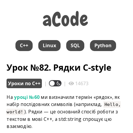
aCode
aCode
C++
Linux
SQL
Python
Урок №82. Рядки C-style
Уроки по С++
|
|
14673
На
уроці №60
ми визначили термін «рядок», як
набір послідовних символів (наприклад,
Hello,
). Рядки — це основний спосіб роботи з
world!
текстом в мові C++, а std::string спрощує цю
взаємодію.