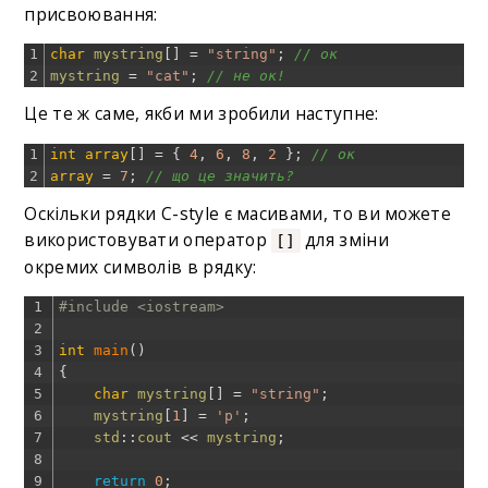
присвоювання:
1
char
mystring
[
]
=
"string"
;
// ок
2
mystring
=
"cat"
;
// не ок!
Це те ж саме, якби ми зробили наступне:
1
int
array
[
]
=
{
4
,
6
,
8
,
2
}
;
// ок
2
array
=
7
;
// що це значить?
Оскільки рядки C-style є масивами, то ви можете
використовувати оператор
для зміни
[]
окремих символів в рядку:
1
#include <iostream>
2
3
int
main
(
)
4
{
5
char
mystring
[
]
=
"string"
;
6
mystring
[
1
]
=
'p'
;
7
std
::
cout
<<
mystring
;
8
9
return
0
;