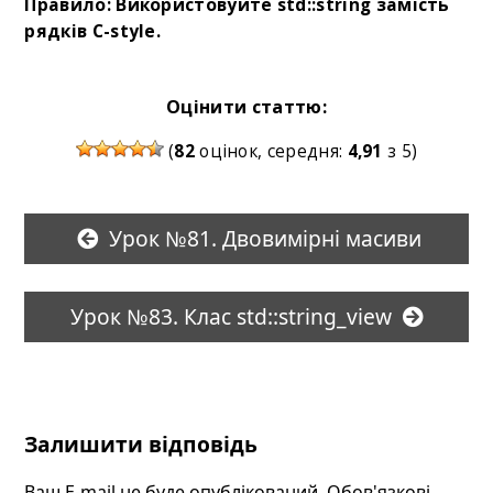
Правило: Використовуйте std::string замість
рядків
C-style
.
Оцінити статтю:
(
82
оцінок, середня:
4,91
з 5)
Урок №81. Двовимірні масиви
Урок №83. Клас std::string_view
Залишити відповідь
Ваш E-mail не буде опублікований. Обов'язкові