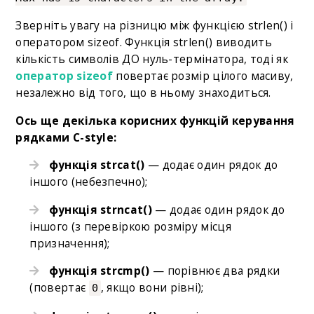
Зверніть увагу на різницю між функцією strlen() і
оператором sizeof. Функція strlen() виводить
кількість символів ДО нуль-термінатора, тоді як
оператор sizeof
повертає розмір цілого масиву,
незалежно від того, що в ньому знаходиться.
Ось ще декілька корисних функцій керування
рядками C-style:
функція strcat()
— додає один рядок до
іншого (небезпечно);
функція strncat()
— додає один рядок до
іншого (з перевіркою розміру місця
призначення);
функція strcmp()
— порівнює два рядки
(повертає
, якщо вони рівні);
0