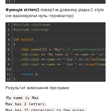
12
}
Функція strlen()
повертає довжину рядка C-style
(не враховуючи нуль-термінатор):
1
#include <iostream>
2
#include <cstring>
3
4
int
main
(
)
5
{
6
char
name
[
15
]
=
"Max"
;
// використовується ті
7
std
::
cout
<<
"My name is "
<<
name
<<
'\n'
;
8
std
::
cout
<<
name
<<
" has "
<<
strlen
(
name
)
9
std
::
cout
<<
name
<<
" has "
<<
sizeof
(
name
)
10
11
return
0
;
12
}
Результат виконання програми:
My name is Max
Max has 3 letters.
Max has 15 characters in the array.