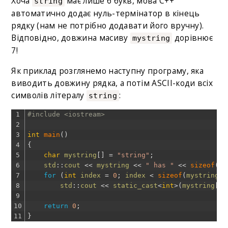
Хоча
має лише 6 букв, мова C++
string
автоматично додає нуль-термінатор в кінець
рядку (нам не потрібно додавати його вручну).
Відповідно, довжина масиву
дорівнює
mystring
7!
Як приклад розглянемо наступну програму, яка
виводить довжину рядка, а потім ASCII-коди всіх
символів літералу
:
string
1
#include <iostream>
2
3
int
main
(
)
4
{
5
char
mystring
[
]
=
"string"
;
6
std
::
cout
<<
mystring
<<
" has "
<<
sizeof
(
my
7
for
(
int
index
=
0
;
index
<
sizeof
(
mystring
)
;
8
std
::
cout
<<
static_cast
<
int
>
(
mystring
[
in
9
10
return
0
;
11
}