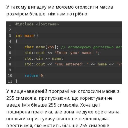
У такому випадку ми можемо оголосити масив
розміром більше, ніж нам потрібно:
1
#include <iostream>
2
3
int
main
(
)
4
{
5
char
name
[
255
]
;
// оголошуємо достатньо велик
6
std
::
cout
<<
"Enter your name: "
;
7
std
::
cin
>>
name
;
8
std
::
cout
<<
"You entered: "
<<
name
<<
'\n'
;
9
10
return
0
;
11
}
У вищенаведеній програмі ми оголосили масив з
255 символів, припускаючи, що користувач не
введе ім’я більше 255 символів. Хоча це і
поширена практика, але вона не дуже ефективна,
оскільки користувачу нічого не перешкоджає
ввести ім’я, яке містить більше 255 символів