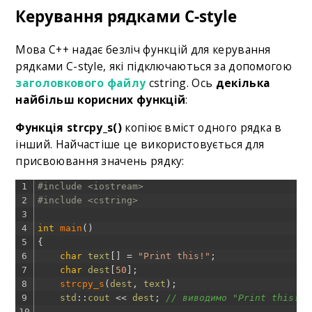
Керування рядками C-style
Мова C++ надає безліч функцій для керування
рядками C-style, які підключаються за допомогою
заголовкового файлу
cstring. Ось
декілька
найбільш корисних функцій
:
Функція strcpy_s()
копіює вміст одного рядка в
інший. Найчастіше це використовується для
присвоювання значень рядку:
1
#include <iostream>
2
#include <cstring>
3
4
int
main
(
)
5
{
6
char
text
[
]
=
"Print this!"
;
7
char
dest
[
50
]
;
8
strcpy_s
(
dest
,
text
)
;
9
std
::
cout
<<
dest
;
// виводимо "Print this!"
10