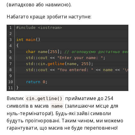
(випадково або навмисно).
Набагато краще зробити наступне:
1
#include <iostream>
2
3
int
main
(
)
4
{
5
char
name
[
255
]
;
// оголошуємо достатньо велик
6
std
::
cout
<<
"Enter your name: "
;
7
std
::
cin
.
getline
(
name
,
255
)
;
8
std
::
cout
<<
"You entered: "
<<
name
<<
'\n'
;
9
10
return
0
;
11
}
Виклик
прийматиме до 254
cin.getline()
символів в масив
(залишаючи місце для
name
нуль-термінатора!). Будь-які зайві символи
будуть проігноровані. Таким чином, ми можемо
гарантувати, що масив не буде переповнено!