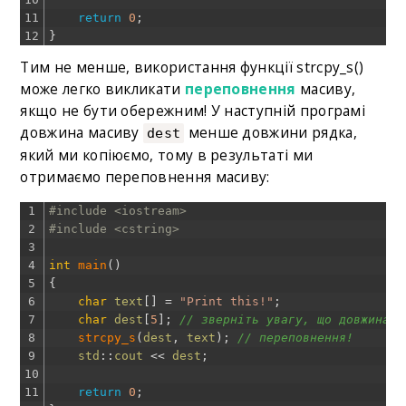
11
return
0
;
12
}
Тим не менше, використання функції strcpy_s()
може легко викликати
переповнення
масиву,
якщо не бути обережним! У наступній програмі
довжина масиву
менше довжини рядка,
dest
який ми копіюємо, тому в результаті ми
отримаємо переповнення масиву:
1
#include <iostream>
2
#include <cstring>
3
4
int
main
(
)
5
{
6
char
text
[
]
=
"Print this!"
;
7
char
dest
[
5
]
;
// зверніть увагу, що довжина м
8
strcpy_s
(
dest
,
text
)
;
// переповнення!
9
std
::
cout
<<
dest
;
10
11
return
0
;