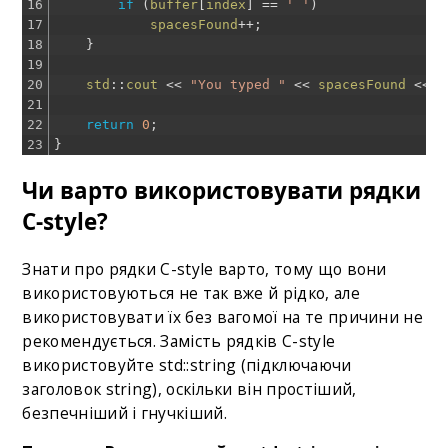
16
if
(
buffer
[
index
]
==
' '
)
17
spacesFound
++
;
18
}
19
20
std
::
cout
<<
"You typed "
<<
spacesFound
<<
"
21
22
return
0
;
23
}
Чи варто використовувати рядки
C-style?
Знати про рядки C-style варто, тому що вони
використовуються не так вже й рідко, але
використовувати їх без вагомої на те причини не
рекомендується. Замість рядків C-style
використовуйте std::string (підключаючи
заголовок string), оскільки він простіший,
безпечніший і гнучкіший.