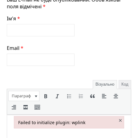
поля відмічені
*
Ім'я
*
Email
*
Візуально
Код
Параграф
×
Failed to initialize plugin: wplink
Failed to initialize plugin: wplink