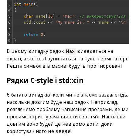
3
int
main
(
)
4
{
5
char
name
[
15
]
=
"Max"
;
// використовується тіл
6
std
::
cout
<<
"My name is: "
<<
name
<<
'\n'
;
7
8
return
0
;
9
}
В цьому випадку рядок
виведеться на
Max
екран, а std::cout зупиниться на нуль-термінаторі.
Решта символів в масиві будуть проігноровані.
Рядки C-style і std::cin
Є багато випадків, коли ми не знаємо заздалегідь,
наскільки довгим буде наш рядок. Наприклад,
розглянемо проблему написання програми, де ми
просимо користувача ввести своє ім’я. Наскільки
довгим воно буде? Це невідомо доти, доки
користувач його не введе!