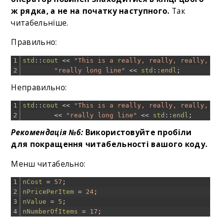
ж рядка, а не на початку наступного.
Так
читабельніше.
Правильно:
1
std
::
cout
<<
"This is a really, really, really, re
2
"really long line"
<<
std
::
endl
;
Неправильно:
1
std
::
cout
<<
"This is a really, really, really, re
2
<<
"really long line"
<<
std
::
endl
;
Рекомендація №6:
Використовуйте пробіли
для покращення читабельності вашого коду.
Менш читабельно:
1
nCost
=
57
;
2
nPricePerItem
=
24
;
3
nValue
=
5
;
4
nNumberOfItems
=
17
;