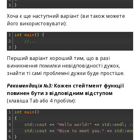
3
}
Хоча є ще наступний варіант (ви також можете
його використовувати):
1
int
main
(
)
{
2
//...
3
}
Перший варіант хороший тим, що в разі
виникнення помилки невідповідності дужок,
знайти ті самі проблемні дужки буде простіше.
Рекомендація №3:
Кожен стейтмент функції
повинен бути з відповідним відступом
(клавіша Tab або 4 пробіли):
1
int
main
(
)
2
{
3
std
::
cout
<<
"Hello world!"
<<
std
::
endl
;
// о
4
std
::
cout
<<
"Nice to meet you."
<<
std
::
endl
;
5
}