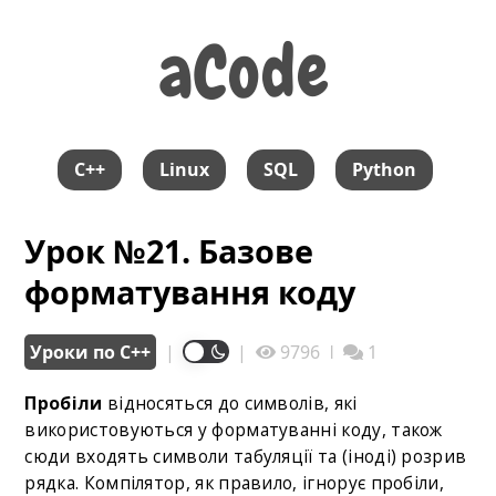
aCode
aCode
C++
Linux
SQL
Python
Урок №21. Базове
форматування коду
Уроки по С++
|
|
9796
ǀ
1
Пробіли
відносяться до символів, які
використовуються у форматуванні коду, також
сюди входять символи табуляції та (іноді) розрив
рядка. Компілятор, як правило, ігнорує пробіли,