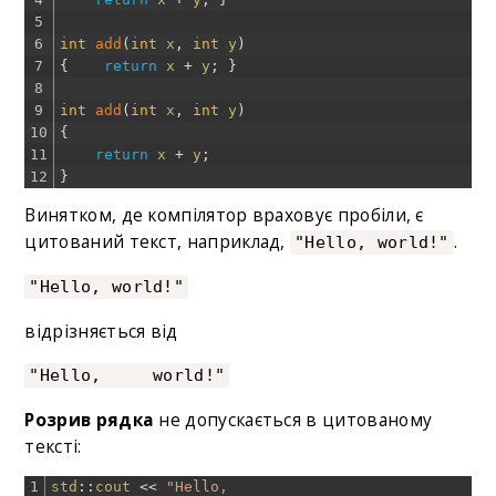
5
6
int
add
(
int
x
,
int
y
)
7
{
return
x
+
y
;
}
8
9
int
add
(
int
x
,
int
y
)
10
{
11
return
x
+
y
;
12
}
Винятком, де компілятор враховує пробіли, є
цитований текст, наприклад,
.
"Hello, world!"
"Hello, world!"
відрізняється від
"Hello, world!"
Розрив рядка
не допускається в цитованому
тексті:
1
std
::
cout
<<
"Hello,