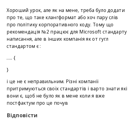
Хороший урок, але як на мене, треба було додати
про те, що таке клангформат або хоч пару слів
про політику корпоративного коду. Тому що
рекомендація №2 працює для Microsoft стандарту
написання, але в інших компанія як от гугл
стандартом є :
….. {
}
і це не є неправильним. Різні компанії
притримуються своїх стандартів і варто знати які
вони є, щоб не було як в мене коли я вже
постфактум про це почув
Відповісти