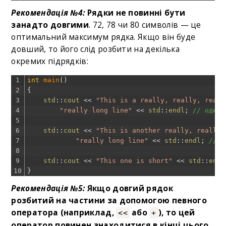
Рекомендація №4:
Рядки не повинні бути
занадто довгими
. 72, 78 чи 80 символів — це
оптимальний максимум рядка. Якщо він буде
довший, то його слід розбити на декілька
окремих підрядків:
1
int
main
(
)
2
{
3
std
::
cout
<<
"This is a really, really, reall
4
"really long line"
<<
std
::
endl
;
// один 
5
6
std
::
cout
<<
"This is another really, really,
7
"really long line"
<<
std
::
endl
;
// в
8
9
std
::
cout
<<
"This one is short"
<<
std
::
endl
10
}
Рекомендація №5:
Якщо довгий рядок
розбитий на частини за допомогою певного
оператора (наприклад,
або
), то цей
<<
+
оператор повинен знаходитися в кінці цього