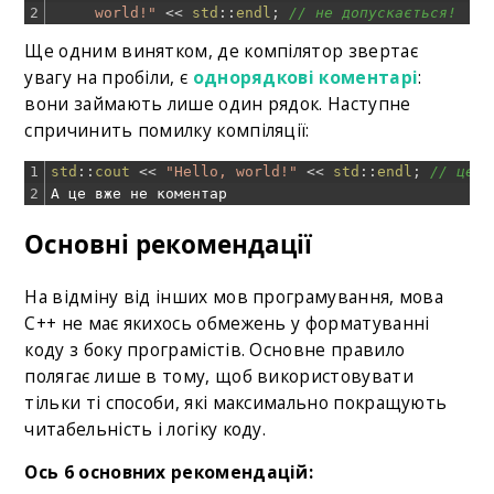
2
     world!"
<<
std
::
endl
;
// не допускається!
Ще одним винятком, де компілятор звертає
увагу на пробіли, є
однорядкові коментарі
:
вони займають лише один рядок. Наступне
спричинить помилку компіляції:
1
std
::
cout
<<
"Hello, world!"
<<
std
::
endl
;
// це о
2
А
це
вже
не
коментар
Основні рекомендації
На відміну від інших мов програмування, мова
C++ не має якихось обмежень у форматуванні
коду з боку програмістів. Основне правило
полягає лише в тому, щоб використовувати
тільки ті способи, які максимально покращують
читабельність і логіку коду.
Ось 6 основних рекомендацій: