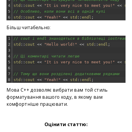
4
std
::
cout
<<
"It is very nice to meet you!"
<<
std
5
// Особливо, коли вони всі в одній купі
6
std
::
cout
<<
"Yeah!"
<<
std
::
endl
;
Більш читабельно:
1
// cout і endl знаходяться в бібліотеці iostream
2
std
::
cout
<<
"Hello world!"
<<
std
::
endl
;
3
4
// Ці коментарі читати легше
5
std
::
cout
<<
"It is very nice to meet you!"
<<
std
6
7
// Тому що вони розділені додатковими рядками
8
std
::
cout
<<
"Yeah!"
<<
std
::
endl
;
Мова C++ дозволяє вибрати вам той стиль
форматування вашого коду, в якому вам
комфортніше працювати.
Оцінити статтю: