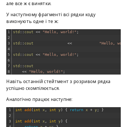
але все ж є винятки.
У наступному фрагменті всі рядки коду
виконують одне і те ж:
1
std
::
cout
<<
"Hello, world!"
;
2
3
std
::
cout
<<
"Hello, worl
4
5
std
::
cout
<<
"Hello, world!"
;
6
7
std
::
cout
8
<<
"Hello, world!"
;
Навіть останній стейтмент з розривом рядка
успішно скомпілюється.
Аналогічно працює наступне:
1
int
add
(
int
x
,
int
y
)
{
return
x
+
y
;
}
2
3
int
add
(
int
x
,
int
y
)
{
4
return
x
+
y
;
}