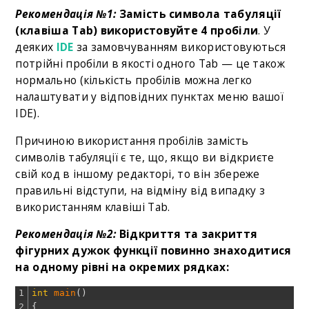
Рекомендація №1:
Замість символа табуляції
(клавіша Tab) використовуйте 4 пробіли
. У
деяких
IDE
за замовчуванням використовуються
потрійні пробіли в якості одного Tab — це також
нормально (кількість пробілів можна легко
налаштувати у відповідних пунктах меню вашої
IDE).
Причиною використання пробілів замість
символів табуляції є те, що, якщо ви відкриєте
свій код в іншому редакторі, то він збереже
правильні відступи, на відміну від випадку з
використанням клавіші Tab.
Рекомендація №2:
Відкриття та закриття
фігурних дужок функції повинно знаходитися
на одному рівні на окремих рядках:
1
int
main
(
)
2
{