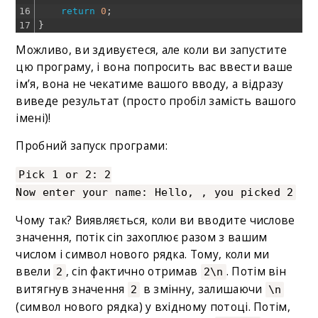
16
return
0
;
17
}
Можливо, ви здивуєтеся, але коли ви запустите
цю програму, і вона попросить вас ввести ваше
ім’я, вона не чекатиме вашого вводу, а відразу
виведе результат (просто пробіл замість вашого
імені)!
Пробний запуск програми:
Pick 1 or 2: 2
Now enter your name: Hello, , you picked 2
Чому так? Виявляється, коли ви вводите числове
значення, потік cin захоплює разом з вашим
числом і символ нового рядка. Тому, коли ми
ввели
, cin фактично отримав
. Потім він
2
2\n
витягнув значення
в змінну, залишаючи
2
\n
(символ нового рядка) у вхідному потоці. Потім,