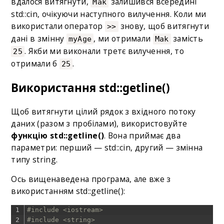
вдалося витягнути,
залишився всередині
Mak
std::cin, очікуючи наступного вилучення. Коли ми
використали оператор
знову, щоб витягнути
>>
дані в змінну
, ми отримали
замість
myAge
Mak
. Якби ми виконали третє вилучення, то
25
отримали б
.
25
Використання std::getline()
Щоб витягнути цілий рядок з вхідного потоку
даних (разом з пробілами), використовуйте
функцію std::getline()
. Вона приймає два
параметри: перший — std::cin, другий — змінна
типу string.
Ось вищенаведена програма, але вже з
використанням std::getline():
1
#include <iostream>
2
#include <string>