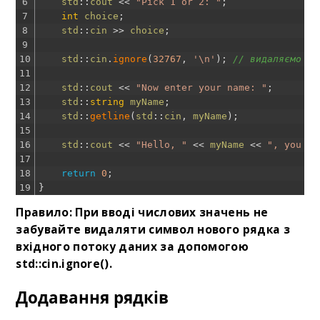
6
std
::
cout
<<
"Pick 1 or 2: "
;
7
int
choice
;
8
std
::
cin
>>
choice
;
9
10
std
::
cin
.
ignore
(
32767
,
'\n'
)
;
// видаляємо си
11
12
std
::
cout
<<
"Now enter your name: "
;
13
std
::
string
myName
;
14
std
::
getline
(
std
::
cin
,
myName
)
;
15
16
std
::
cout
<<
"Hello, "
<<
myName
<<
", you pi
17
18
return
0
;
19
}
Правило: При вводі числових значень не
забувайте видаляти символ нового рядка з
вхідного потоку даних за допомогою
std::cin.ignore().
Додавання рядків