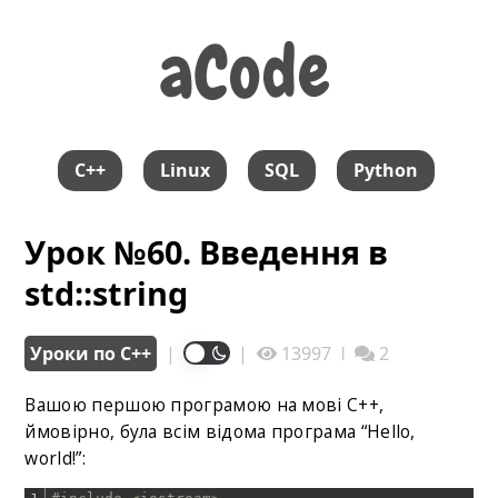
aCode
aCode
C++
Linux
SQL
Python
Урок №60. Введення в
std::string
Уроки по С++
|
|
13997
ǀ
2
Вашою першою програмою на мові C++,
ймовірно, була всім відома програма “Hello,
world!”: