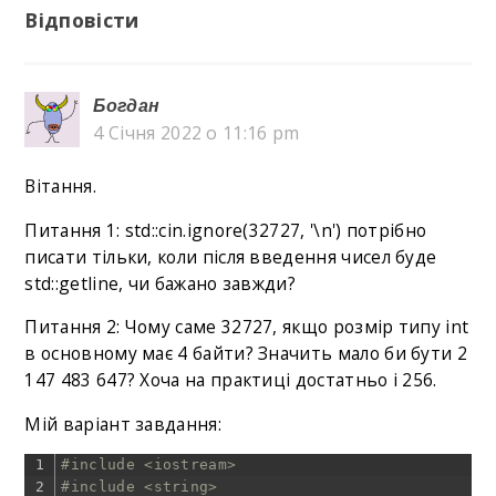
Відповісти
Богдан
4 Січня 2022 о 11:16 pm
Вітання.
Питання 1: std::cin.ignore(32727, '\n') потрібно
писати тільки, коли після введення чисел буде
std::getline, чи бажано завжди?
Питання 2: Чому саме 32727, якщо розмір типу int
в основному має 4 байти? Значить мало би бути 2
147 483 647? Хоча на практиці достатньо і 256.
Мій варіант завдання:
1
#include <iostream>
2
#include <string>