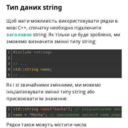
Тип даних string
Щоб мати можливість використовувати рядки в
мові C++, спочатку необхідно підключити
заголовок
string. Як тільки це буде зроблено, ми
зможемо визначити змінні типу string:
1
#include <string>
2
3
// ... 
4
std
::
string
name
;
5
// ...
Як і зі звичайними змінними, ми можемо
ініціалізовувати змінні типу string або
присвоювати їм значення:
1
std
::
string
name
(
"Sasha"
)
;
// ініціалізуємо змінну
2
name
=
"Masha"
;
// присвоюємо змінній name рядкови
Рядки також можуть містити числа: