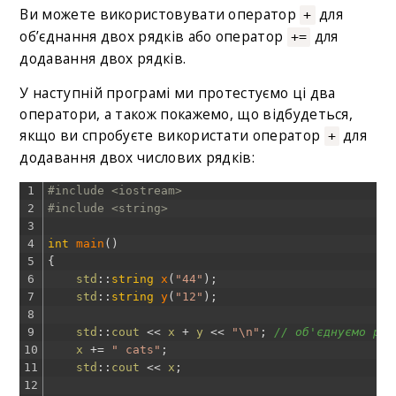
Ви можете використовувати оператор
для
+
об’єднання двох рядків або оператор
для
+=
додавання двох рядків.
У наступній програмі ми протестуємо ці два
оператори, а також покажемо, що відбудеться,
якщо ви спробуєте використати оператор
для
+
додавання двох числових рядків:
1
#include <iostream>
2
#include <string>
3
4
int
main
(
)
5
{
6
std
::
string
x
(
"44"
)
;
7
std
::
string
y
(
"12"
)
;
8
9
std
::
cout
<<
x
+
y
<<
"\n"
;
// об'єднуємо ряд
10
x
+=
" cats"
;
11
std
::
cout
<<
x
;
12