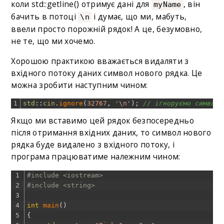
коли std::getline() отримує дані для
, він
myName
бачить в потоці
і думає, що ми, мабуть,
\n
ввели просто порожній рядок! А це, безумовно,
не те, що ми хочемо.
Хорошою практикою вважається видаляти з
вхідного потоку даних символ нового рядка. Це
можна зробити наступним чином:
1
std
::
cin
.
ignore
(
32767
,
'\n'
)
;
// ігноруємо символи
Якщо ми вставимо цей рядок безпосередньо
після отримання вхідних даних, то символ нового
рядка буде видалено з вхідного потоку, і
програма працюватиме належним чином:
1
#include <iostream>
2
#include <string>
3
4
int
main
(
)
5
{