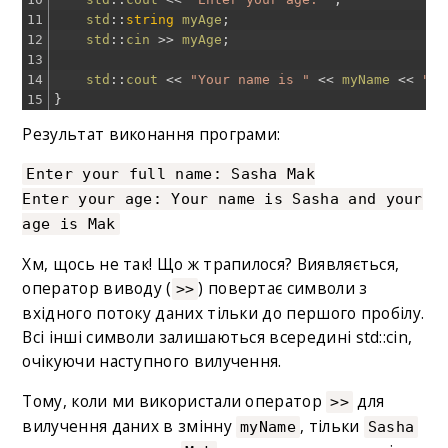
11
std
::
string
myAge
;
12
std
::
cin
>>
myAge
;
13
14
std
::
cout
<<
"Your name is "
<<
myName
<<
" a
15
}
Результат виконання програми:
Enter your full name: Sasha Mak
Enter your age: Your name is Sasha and your
age is Mak
Хм, щось не так! Що ж трапилося? Виявляється,
оператор виводу (
) повертає символи з
>>
вхідного потоку даних тільки до першого пробілу.
Всі інші символи залишаються всередині std::cin,
очікуючи наступного вилучення.
Тому, коли ми використали оператор
для
>>
вилучення даних в змінну
, тільки
myName
Sasha