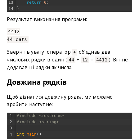
13
return
0
;
14
}
Результат виконання програми:
4412
44 cats
Зверніть увагу, оператор
об’єднав два
+
числових рядки в один (
+
=
). Він не
44
12
4412
додавав ці рядки як числа.
Довжина рядків
Щоб дізнатися довжину рядка, ми можемо
зробити наступне:
1
#include <iostream>
2
#include <string>
3
4
int
main
(
)