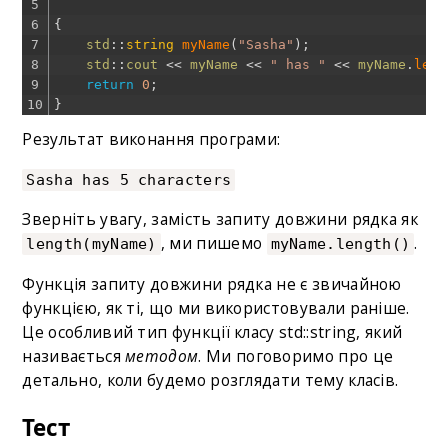
5
6
{
7
std
::
string
myName
(
"Sasha"
)
;
8
std
::
cout
<<
myName
<<
" has "
<<
myName
.
leng
9
return
0
;
10
}
Результат виконання програми:
Sasha has 5 characters
Зверніть увагу, замість запиту довжини рядка як
, ми пишемо
.
length(myName)
myName.length()
Функція запиту довжини рядка не є звичайною
функцією, як ті, що ми використовували раніше.
Це особливий тип функції класу std::string, який
називається
методом
. Ми поговоримо про це
детально, коли будемо розглядати тему класів.
Тест