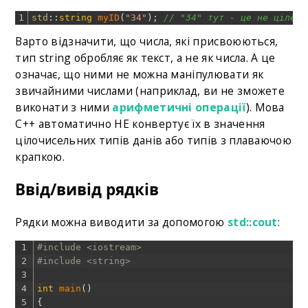
1
std
::
string
myID
(
"34"
)
;
// "34" тут - це не ціле ч
Варто відзначити, що числа, які присвоюються,
тип string обробляє як текст, а не як числа. А це
означає, що ними не можна маніпулювати як
звичайними числами (наприклад, ви не зможете
виконати з ними
арифметичні операції
). Мова
C++ автоматично НЕ конвертує їх в значення
цілочисельних типів данів або типів з плаваючою
крапкою.
Ввід/вивід рядків
Рядки можна виводити за допомогою
std::cout
:
1
#include <iostream>
2
#include <string>
3
4
int
main
(
)
5
{