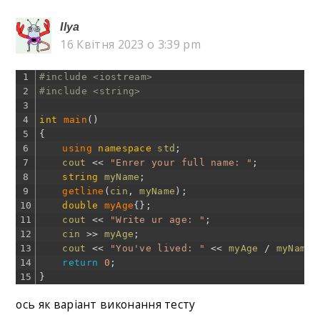
Ilya
16 Квітня 2023 о 3:39 pm
1
#include <iostream>
2
#include <string>
3
4
int
main
(
)
5
{
6
using 
namespace
std
;
7
cout
<<
"Enrer your full name: "
;
8
string
myName
;
9
getline
(
cin
,
myName
)
;
10
double
myAge
{
}
;
11
cout
<<
"Write ur age: "
;
12
cin
>>
myAge
;
13
cout
<<
"You've lived: "
<<
myAge
/
myName
.
14
return
0
;
15
}
ось як варіант виконання тесту