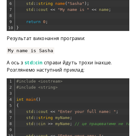
6
std
::
string
name
(
"Sasha"
)
;
7
std
::
cout
<<
"My name is "
<<
name
;
8
9
return
0
;
10
}
Результат виконання програми:
My name is Sasha
А ось з
std::cin
справи йдуть трохи інакше.
Розглянемо наступний приклад:
1
#include <iostream>
2
#include <string>
3
4
int
main
(
)
5
{
6
std
::
cout
<<
"Enter your full name: "
;
7
std
::
string
myName
;
8
std
::
cin
>>
myName
;
// це працюватиме не так,
9
10
std
::
cout
<<
"Enter your age: "
;