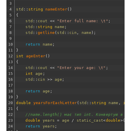
3
4
std
::
string
nameEnter
(
)
5
{
6
std
::
cout
<<
"Enter full name: \t"
;
7
std
::
string
name
;
8
std
::
getline
(
std
::
cin
,
name
)
;
9
10
return
name
;
11
}
12
int
ageEnter
(
)
13
{
14
std
::
cout
<<
"Enter your age: \t"
;
15
int
age
;
16
std
::
cin
>>
age
;
17
18
return
age
;
19
}
20
double
yearsForEachLetter
(
std
::
string
name
,
int
21
{
22
//name.length() має тип int. Конвертую в do
23
double
years
=
age
/
static_cast
<
double
>
(
na
24
return
years
;