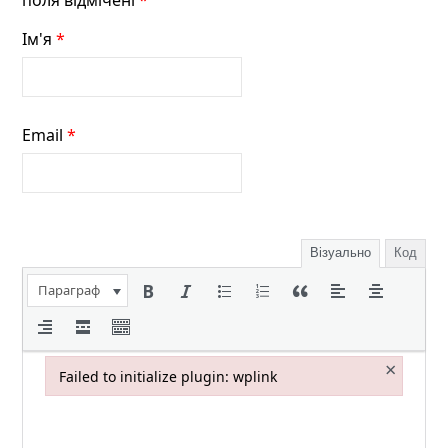
поля відмічені
*
Ім'я
*
Email
*
Візуально
Код
Параграф
×
Failed to initialize plugin: wplink
Failed to initialize plugin: wplink