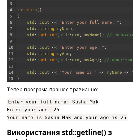
3
4
int
main
(
)
5
{
6
std
::
cout
<<
"Enter your full name: "
;
7
std
::
string
myName
;
8
std
::
getline
(
std
::
cin
,
myName
)
;
// повністю в
9
10
std
::
cout
<<
"Enter your age: "
;
11
std
::
string
myAge
;
12
std
::
getline
(
std
::
cin
,
myAge
)
;
// повністю ви
13
14
std
::
cout
<<
"Your name is "
<<
myName
<<
" a
15
}
Тепер програма працює правильно:
Enter your full name: Sasha Mak
Enter your age: 25
Your name is Sasha Mak and your age is 25
Використання std::getline() з