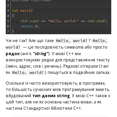
1
#include <iostream>
2
3
int
main
(
)
4
{
5
std
::
cout
<<
"Hello, world!"
<<
std
::
endl
;
6
return
0
;
7
}
Чи не так? Але що таке
?
Hello, world!
Hello,
— це послідовність символів або просто
world!
рядок
(англ.
“string”
). У мові C++ ми
використовуємо рядки для представлення тексту
(імен, адрес, слів і речень). Рядкові літерали (такі
як
) пишуться в подвійних лапках.
Hello, world!
Оскільки їх часто використовують в програмах,
то більшість сучасних мов програмування мають
вбудований
тип даних string
. У мові C++ також є
цей тип, але не як основна частина мови, а як
частина Стандартної бібліотеки С++.