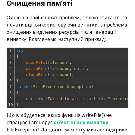
Очищення пам’яті
Однією з найбільших проблем, з якою стикаються
початківці, використовуючи винятки, є проблема
очищення виділених ресурсів після генерації
винятку. Розглянемо наступний приклад:
1
try
2
{
3
openFile
(
filename
)
;
4
writeFile
(
filename
,
data
)
;
5
closeFile
(
filename
)
;
6
}
7
catch
(
FileException
&exception
)
8
{
9
cerr
<<
"Failed to write to file: "
<<
except
10
}
Що відбудеться, якщо функція writeFile() не
спрацює і згенерує
об’єкт класу-винятку
FileException? До цього моменту ми вже відкрили