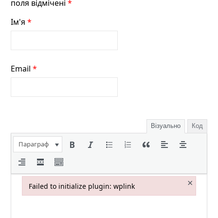
поля відмічені
*
Ім'я
*
Email
*
Візуально
Код
Параграф
×
Failed to initialize plugin: wplink
Failed to initialize plugin: wplink