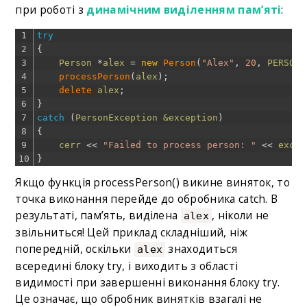
при роботі з
динамічним виділенням пам’яті
:
1
try
2
{
3
Person
*
alex
=
new
Person
(
"Alex"
,
20
,
PERSON_
4
processPerson
(
alex
)
;
5
delete 
alex
;
6
}
7
catch
(
PersonException
&exception
)
8
{
9
cerr
<<
"Failed to process person: "
<<
excep
10
}
Якщо функція processPerson() викине виняток, то
точка виконання перейде до обробника catch. В
результаті, пам’ять, виділена
, ніколи не
alex
звільниться! Цей приклад складніший, ніж
попередній, оскільки
знаходиться
alex
всередині блоку try, і виходить з області
видимості при завершенні виконання блоку try.
Це означає, що обробник винятків взагалі не