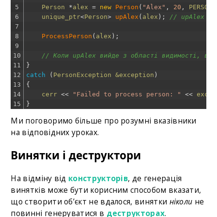
5
Person
*
alex
=
new
Person
(
"Alex"
,
20
,
PERSON_
6
unique_ptr
<
Person
>
upAlex
(
alex
)
;
// upAlex те
7
8
ProcessPerson
(
alex
)
;
9
10
// Коли upAlex вийде з області видимості, він
11
}
12
catch
(
PersonException
&exception
)
13
{
14
cerr
<<
"Failed to process person: "
<<
excep
15
}
Ми поговоримо більше про розумні вказівники
на відповідних уроках.
Винятки і деструктори
На відміну від
конструкторів
, де генерація
винятків може бути корисним способом вказати,
що створити об’єкт не вдалося, винятки
ніколи
не
повинні генеруватися в
деструкторах
.