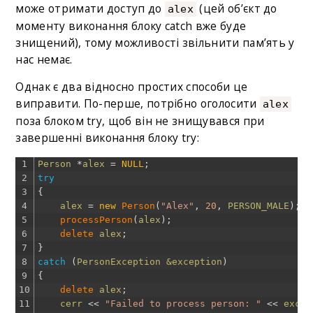
може отримати доступ до
(цей об’єкт до
alex
моменту виконання блоку catch вже буде
знищений), тому можливості звільнити пам’ять у
нас немає.
Однак є два відносно простих способи це
виправити. По-перше, потрібно оголосити
alex
поза блоком try, щоб він не знищувався при
завершенні виконання блоку try:
1
Person
*
alex
=
NULL
;
2
try
3
{
4
alex
=
new
Person
(
"Alex"
,
20
,
PERSON_MALE
)
;
5
processPerson
(
alex
)
;
6
delete 
alex
;
7
}
8
catch
(
PersonException
&exception
)
9
{
10
delete 
alex
;
11
cerr
<<
"Failed to process person: "
<<
excep