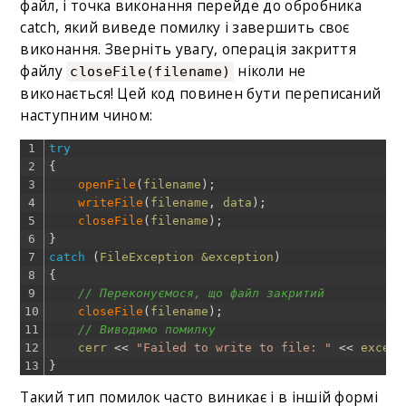
файл, і точка виконання перейде до обробника
catch, який виведе помилку і завершить своє
виконання. Зверніть увагу, операція закриття
файлу
ніколи не
closeFile(filename)
виконається! Цей код повинен бути переписаний
наступним чином:
1
try
2
{
3
openFile
(
filename
)
;
4
writeFile
(
filename
,
data
)
;
5
closeFile
(
filename
)
;
6
}
7
catch
(
FileException
&exception
)
8
{
9
// Переконуємося, що файл закритий
10
closeFile
(
filename
)
;
11
// Виводимо помилку
12
cerr
<<
"Failed to write to file: "
<<
except
13
}
Такий тип помилок часто виникає і в іншій формі