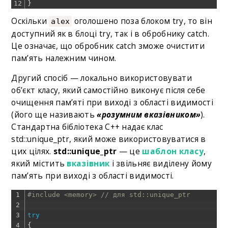
12
}
Оскільки
оголошено поза блоком try, то він
alex
доступний як в блоці try, так і в обробнику catch.
Це означає, що обробник catch зможе очистити
пам’ять належним чином.
Другий спосіб — локально використовувати
об’єкт класу, який самостійно виконує після себе
очищення пам’яті при виході з області видимості
(його ще називають
«розумним вказівником»
).
Стандартна бібліотека C++ надає клас
std::unique_ptr, який може використовуватися в
цих цілях.
std::unique_ptr
— це
шаблон класу
,
який містить
вказівник
і звільняє виділену йому
пам’ять при виході з області видимості.
1
#include <memory> // для std::unique_ptr
2
3
try
4
{