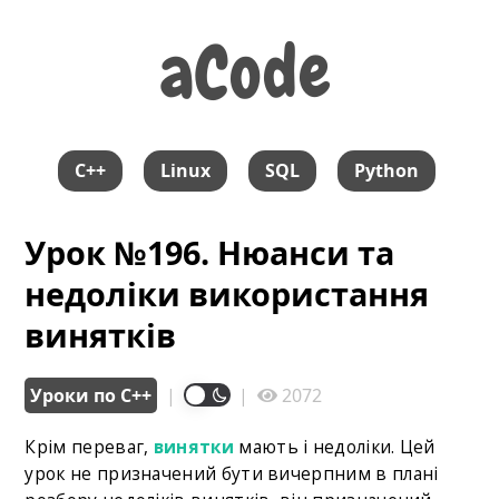
aCode
aCode
C++
Linux
SQL
Python
Урок №196. Нюанси та
недоліки використання
винятків
Уроки по С++
|
|
2072
Крім переваг,
винятки
мають і недоліки. Цей
урок не призначений бути вичерпним в плані