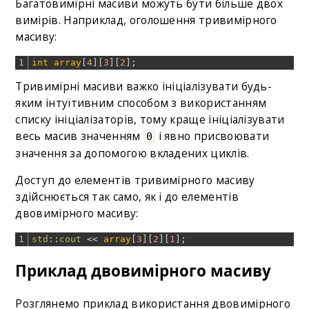
Багатовимірні масиви можуть бути більше двох
вимірів. Наприклад, оголошення тривимірного
масиву:
1
int
array
[
4
]
[
3
]
[
2
]
;
Тривимірні масиви важко ініціалізувати будь-
яким інтуїтивним способом з використанням
списку ініціалізаторів, тому краще ініціалізувати
весь масив значенням
і явно присвоювати
0
значення за допомогою вкладених циклів.
Доступ до елементів тривимірного масиву
здійснюється так само, як і до елементів
двовимірного масиву:
1
std
::
cout
<<
array
[
3
]
[
2
]
[
1
]
;
Приклад двовимірного масиву
Розглянемо приклад використання двовимірного