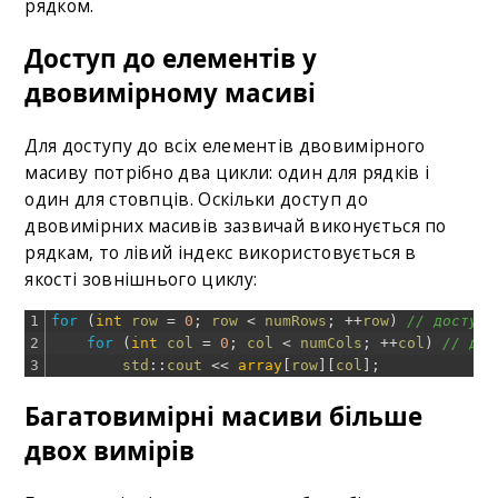
рядком.
Доступ до елементів у
двовимірному масиві
Для доступу до всіх елементів двовимірного
масиву потрібно два цикли: один для рядків і
один для стовпців. Оскільки доступ до
двовимірних масивів зазвичай виконується по
рядкам, то лівий індекс використовується в
якості зовнішнього циклу:
1
for
(
int
row
=
0
;
row
<
numRows
;
++
row
)
// доступ 
2
for
(
int
col
=
0
;
col
<
numCols
;
++
col
)
// дос
3
std
::
cout
<<
array
[
row
]
[
col
]
;
Багатовимірні масиви більше
двох вимірів