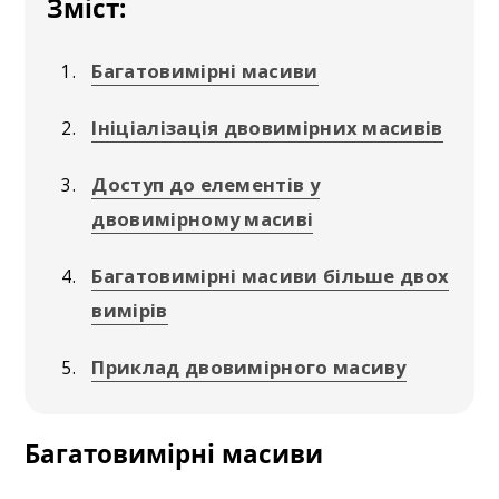
Зміст:
Багатовимірні масиви
Ініціалізація двовимірних масивів
Доступ до елементів у
двовимірному масиві
Багатовимірні масиви більше двох
вимірів
Приклад двовимірного масиву
Багатовимірні масиви