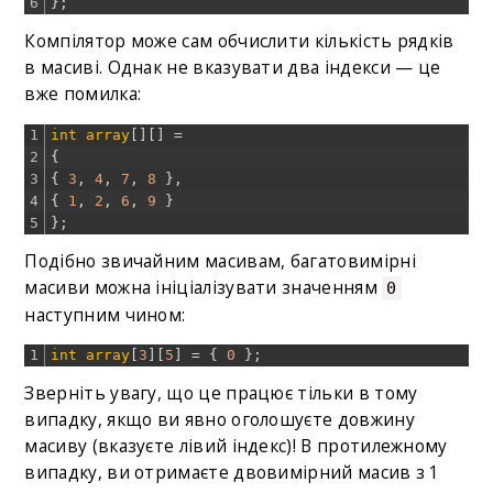
6
}
;
Компілятор може сам обчислити кількість рядків
в масиві. Однак не вказувати два індекси — це
вже помилка:
1
int
array
[
]
[
]
=
2
{
3
{
3
,
4
,
7
,
8
}
,
4
{
1
,
2
,
6
,
9
}
5
}
;
Подібно звичайним масивам, багатовимірні
масиви можна ініціалізувати значенням
0
наступним чином:
1
int
array
[
3
]
[
5
]
=
{
0
}
;
Зверніть увагу, що це працює тільки в тому
випадку, якщо ви явно оголошуєте довжину
масиву (вказуєте лівий індекс)! В протилежному
випадку, ви отримаєте двовимірний масив з 1