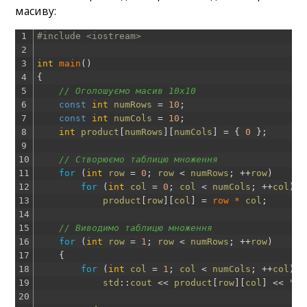
масиву:
1
#include <iostream>
2
3
int
main
(
)
4
{
5
// Оголошуємо масив 10x10 
6
const
int
numRows
=
10
;
7
const
int
numCols
=
10
;
8
int
product
[
numRows
]
[
numCols
]
=
{
0
}
;
9
10
// Створюємо таблицю множення
11
for
(
int
row
=
0
;
row
<
numRows
;
++
row
)
12
for
(
int
col
=
0
;
col
<
numCols
;
++
col
)
13
product
[
row
]
[
col
]
=
row *
col
;
14
15
// Виводимо таблицю множення
16
for
(
int
row
=
1
;
row
<
numRows
;
++
row
)
17
{
18
for
(
int
col
=
1
;
col
<
numCols
;
++
col
)
19
std
::
cout
<<
product
[
row
]
[
col
]
<<
"\t
20