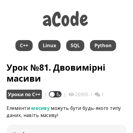
aCode
aCode
C++
Linux
SQL
Python
Урок №81. Двовимірні
масиви
Уроки по С++
|
|
26995
ǀ
1
Елементи
масиву
можуть бути будь-якого типу
даних, навіть масиву!