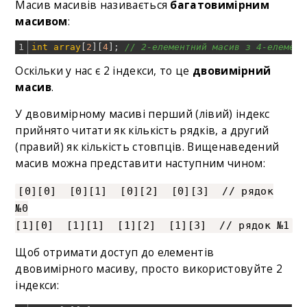
Масив масивів називається
багатовимірним
масивом
:
1
int
array
[
2
]
[
4
]
;
// 2-елементний масив з 4-елемент
Оскільки у нас є 2 індекси, то це
двовимірний
масив
.
У двовимірному масиві перший (лівий) індекс
прийнято читати як кількість рядків, а другий
(правий) як кількість стовпців. Вищенаведений
масив можна представити наступним чином:
[0][0] [0][1] [0][2] [0][3] // рядок
№0
[1][0] [1][1] [1][2] [1][3] // рядок №1
Щоб отримати доступ до елементів
двовимірного масиву, просто використовуйте 2
індекси: