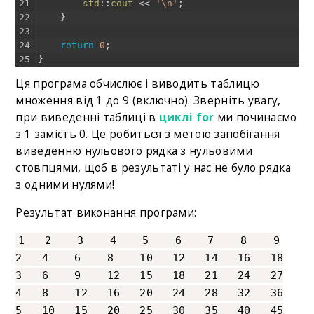
21
std
::
cout
<<
'\n'
;
22
}
23
24
return
0
;
25
}
Ця програма обчислює і виводить таблицю
множення від 1 до 9 (включно). Зверніть увагу,
при виведенні таблиці в
циклі for
ми починаємо
з 1 замість 0. Це робиться з метою запобігання
виведенню нульового рядка з нульовими
стовпцями, щоб в результаті у нас не було рядка
з одними нулями!
Результат виконання програми:
1 2 3 4 5 6 7 8 9
2 4 6 8 10 12 14 16 18
3 6 9 12 15 18 21 24 27
4 8 12 16 20 24 28 32 36
5 10 15 20 25 30 35 40 45